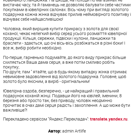
вистачає часу, та й гаманець не дозволяє балувати себе частими
покупками в ювелірних салонах. Вісь чому при вигляді золотого
подарунка кожна жінка відчуває прилив неймовірного позитиву і
відчуває себе найщасливішою!
Чоловіка, який вирішив купити прикрасу з золота для своєї
коханої, чекає нелегкий вибір серед усього розмаїття ювелірної
продукції. Кільця, сережки, підвіски і кулони, ланцюжки та
браслети - здається, що очі вісь-вісь розбіжаться в різні боки! І
все ж, вибір робити необхідно.
По-перше, гарненько подумайте, до якого виду прикрас більше
схиляється Ваша дама серця, а вже потім сміливо робіть
покупку;
По-друге, пам " ятайте, що в будь-якому випадку жінка отримає
невимовне задоволення від золотого подарунка. Головне, щоб
золото було якісним, а виріб - оригінальним!
Ювелірна оздоба, безперечно, - це найкращий і правильний
подарунок коханій жінці. Подавши його на ювілей, іменини, 8
березня або просто так, без приводу, чоловік неодмінно
прочитає в очах дамі серця радість і захоплення. А що може бути
важливіше?!
Перекладено сервісом "Яндекс.Перекладач":
translate.yandex.ru
.
Автор:
admin
Artlife