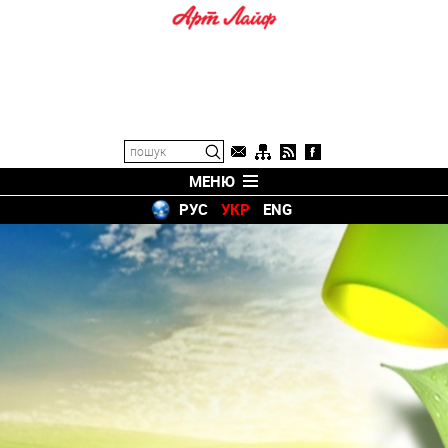
МЕНЮ
РУС
УКР
ENG