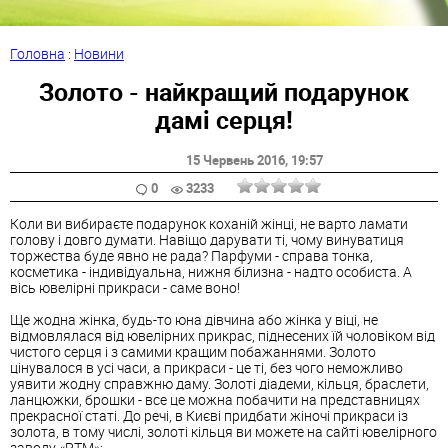
Головна
:
Новини
Золото - найкращий подарунок
дамі серця!
15 Червень 2016
, 19:57
0
3233
Коли ви вибираєте подарунок коханій жінці, не варто ламати
голову і довго думати. Навіщо дарувати ті, чому винуватиця
торжества буде явно не рада? Парфуми - справа тонка,
косметика - індивідуальна, нижня білизна - надто особиста. А
вісь ювелірні прикраси - саме воно!
Ще жодна жінка, будь-то юна дівчина або жінка у віці, не
відмовлялася від ювелірних прикрас, піднесених їй чоловіком від
чистого серця і з самими кращим побажаннями. Золото
цінувалося в усі часи, а прикраси - це ті, без чого неможливо
уявити жодну справжню даму. Золоті діадеми, кільця, браслети,
ланцюжки, брошки - все це можна побачити на представницях
прекрасної статі. До речі, в Києві придбати жіночі прикраси із
золота, в тому числі, золоті кільця ви можете на сайті ювелірного
заводу «РТМ»: .