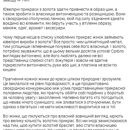
Ювелірні прикраси з золота здатні привнести в образ шик, а
також зробити їх власницю витонченішою та розкішнішою. Вони
є своєрідною сполучною ланкою, якій під силу з'єднання єднати
воєдино всі елементи, які беруть участь у втіленні образу,
макіяж, одяг, аромат і аксесуари.
Чому перше місце в списку улюблених прикрас жінок займають
ювелірні вироби з золота? Все просто: чим шляхетніший метал,
тим успішніше і впевненіше почуває себе його власниця. І золото,
потрібно зауважити, що в цьому вельми досягла успіхів! Срібло
виглядає витончено, але його люблять далеко не всі
представниці слабкої статі, біжутерія і зовсім не здатна
підкреслити витонченість руки або шиї, а платина не всім по
кишені.
Прагнення кожної жінки до краси цілком природне і зрозуміле.
Це заклалося на рівні підсвідомості, а ще продиктовано
своєрідною конкуренцією між усіма представницями прекрасної
половини людства, які прагнуть обійти собі подібних у боротьбі
за чоловічу увагу і захоплення. Напевно багато хто погодиться,
що немає нічого сумнішого, ніж зливатися з оточуючими, бути
однією з багатьох і не мати можливості виділитися на їх тлі.
Всі жінки, що піклуються про власний зовнішній вигляд, мріють
про велику кількість золотих прикрас. Всі ми іноді замислюємося
над тим, щоб купити золотий браслет, або стати власницею
новенького ланцюжка. На шкода, на походи по магазинах не