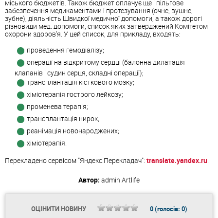
міського бюджетів. Також бюджет оплачує ще і пільгове
забезпечення медикаментами і протезування (очне, вушне,
зубне), діяльність Швидкої медичної допомоги, а також дорогі
різновиди мед. допомоги, список яких затверджений Комітетом
охорони здоров'я. У цей список, для прикладу, входять:
проведення гемодіалізу;
операції на відкритому сердці (балонна дилатація
клапанів і судин серця, складні операції);
трансплантація кісткового мозку;
хіміотерапія гострого лейкозу;
променева терапія;
трансплантація нирок;
реанімація новонароджених;
хіміотерапія.
Перекладено сервісом "Яндекс.Перекладач":
translate.yandex.ru
.
Автор:
admin
Artlife
ОЦІНИТИ НОВИНУ
0
(голосів:
0
)