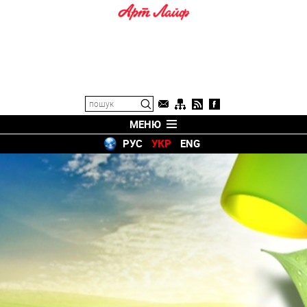
МЕНЮ
РУС
УКР
ENG