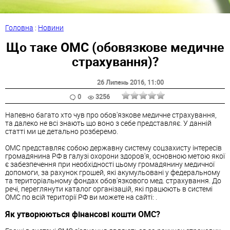
Головна
:
Новини
Що таке ОМС (обовязкове медичне
страхування)?
26 Липень 2016
, 11:00
0
3256
Напевно багато хто чув про обов'язкове медичне страхування,
та далеко не всі знають що воно з себе представляє. У данній
статті ми це детально розберемо.
ОМС представляє собою державну систему соцзахисту інтересів
громадянина РФ в галузі охорони здоров'я, основною метою якої
є забезпечення при необхідності цьому громадянину медичної
допомоги, за рахунок грошей, які акумульовані у федеральному
та територіальному фондах обов'язкового мед. страхування. До
речі, переглянути каталог організацій, які працюють в системі
ОМС по всій території РФ ви можете на сайті: .
Як утворюються фінансові кошти ОМС?