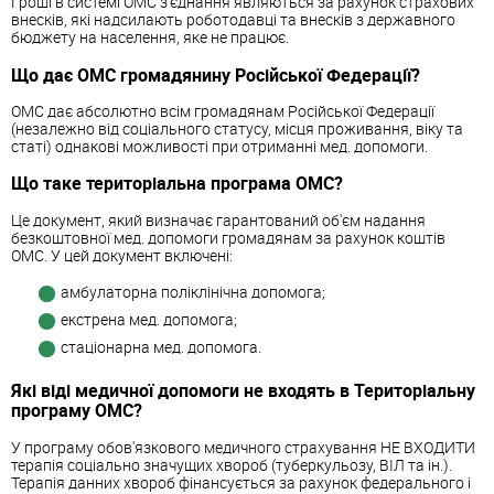
Гроші в системі ОМС з'єднання являються за рахунок страхових
внесків, які надсилають роботодавці та внесків з державного
бюджету на населення, яке не працює.
Що дає ОМС громадянину Російської Федерації?
ОМС дає абсолютно всім громадянам Російської Федерації
(незалежно від соціального статусу, місця проживання, віку та
статі) однакові можливості при отриманні мед. допомоги.
Що таке територіальна програма ОМС?
Це документ, який визначає гарантований об'єм надання
безкоштовної мед. допомоги громадянам за рахунок коштів
ОМС. У цей документ включені:
амбулаторна поліклінічна допомога;
екстрена мед. допомога;
стаціонарна мед. допомога.
Які віді медичної допомоги не входять в Територіальну
програму ОМС?
У програму обов'язкового медичного страхування НЕ ВХОДИТИ
терапія соціально значущих хвороб (туберкульозу, ВІЛ та ін.).
Терапія данних хвороб фінансується за рахунок федерального і