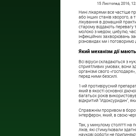
15 Листопад 2016
, 12
Нині лікарями все частіше п
або інших станів хворого, 
лікування в домашній практи
старому віддають перевагу 
молоко з медом, цибулю, часн
інфекційних захворювань зас
різновидах ми і поговоримо д
Який механізм дії мають
Всі віруси складаються з нук
сприятливих умовах, вони з
організмі свого «господаря»,
перед ними безсилі.
1-ий противірусний препарат,
який в якості основної діючо
багатьох років використовув
відкритий "Идоксуридин", як
Справжнім проривом в борот
інтерферон, який, в свою черг
Так, у минулому столітті на 
ліків, які стимулювали здат
наукові роботи не припиняют