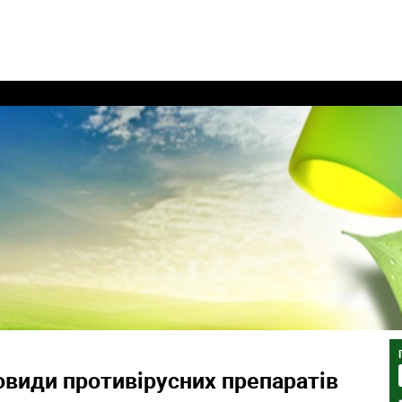
овиди противірусних препаратів