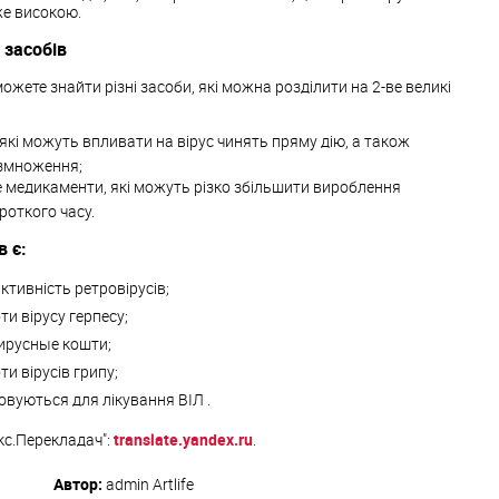
же високою.
 засобів
ожете знайти різні засоби, які можна розділити на 2-ве великі
и, які можуть впливати на вірус чинять пряму дію, а також
озмноження;
е медикаменти, які можуть різко збільшити вироблення
роткого часу.
в є:
активність ретровірусів;
ти вірусу герпесу;
ирусные кошти;
ти вірусів грипу;
овуються для лікування ВІЛ .
кс.Перекладач":
translate.yandex.ru
.
Автор:
admin
Artlife