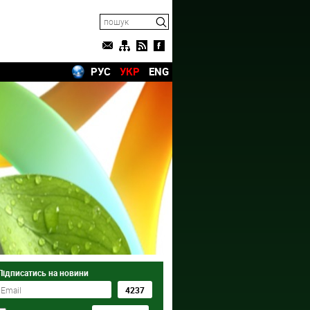
РУС
УКР
ENG
Підписатись на новини