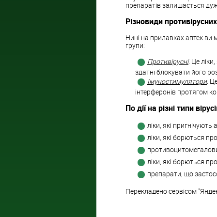
препаратів залишається ду
Різновиди противірусних
Нині на прилавках аптек ви м
групи:
Противірусні
. Це лік
здатні блокувати його р
Імуностимулятори
. Ц
інтерферонів протягом ко
По дії на різні типи вірусі
ліки, які пригнічують 
ліки, які борються про
противоцитомегалов
ліки, які борються про
препарати, що застос
Перекладено сервісом "Янде