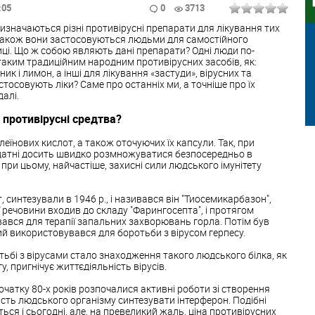
:05
0
3713
ризначаються різні противірусні препарати для лікування тих
а також вони застосовуються людьми для самостійного
ці. Що ж собою являють дані препарати? Одні люди по-
таким традиційним народним противірусних засобів, як:
ик і лимон, а інші для лікування «застуди», вірусних та
тосовують ліки? Саме про останніх ми, а точніше про їх
алі.
 противірусні средтва?
леїнових кислот, а також оточуючих їх капсули. Так, при
датні досить швидко розмножуватися безпосередньо в
 при цьому, найчастіше, захисні сили людського імунітету
 синтезували в 1946 р., і називався він "Тиосемикарбазон",
ї речовини входив до складу "Фарингосепта", і протягом
ався для терапії запальних захворювань горла. Потім був
ий використовувався для боротьби з вірусом герпесу.
ьбі з вірусами стало знаходження такого людського білка, як
у, пригнічує життєдіяльність вірусів.
початку 80-х років розпочалися активні роботи зі створення
ність людського організму синтезувати інтерферон. Подібні
ься і сьогодні, але, на превеликий жаль, ціна противірусних