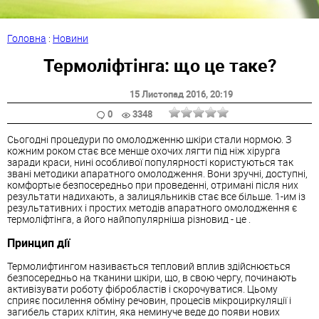
Головна
:
Новини
Термоліфтінга: що це таке?
15 Листопад 2016
, 20:19
0
3348
Сьогодні процедури по омолодженню шкіри стали нормою. З
кожним роком стає все менше охочих лягти під ніж хірурга
заради краси, нині особливої популярності користуються так
звані методики апаратного омолодження. Вони зручні, доступні,
комфортые безпосередньо при проведенні, отримані після них
результати надихають, а залицяльників стає все більше. 1-им із
результативних і простих методів апаратного омолодження є
термоліфтінга, а його найпопулярніша різновид - це .
Принцип дії
Термолифтингом називається тепловий вплив здійснюється
безпосередньо на тканини шкіри, що, в свою чергу, починають
активізувати роботу фібробластів і скорочуватися. Цьому
сприяє посилення обміну речовин, процесів мікроциркуляції і
загибель старих клітин, яка неминуче веде до появи нових