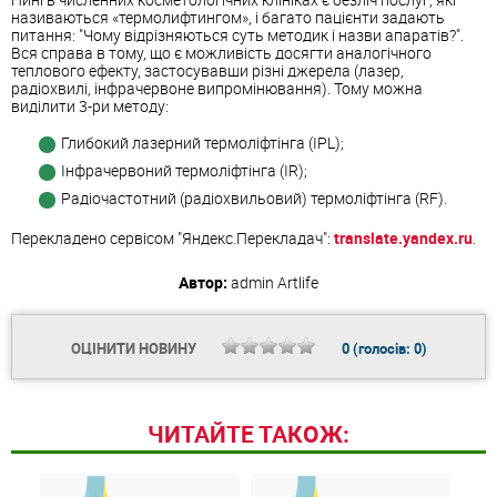
називаються «термолифтингом», і багато пацієнти задають
питання: "Чому відрізняються суть методик і назви апаратів?".
Вся справа в тому, що є можливість досягти аналогічного
теплового ефекту, застосувавши різні джерела (лазер,
радіохвилі, інфрачервоне випромінювання). Тому можна
виділити 3-ри методу:
Глибокий лазерний термоліфтінга (IPL);
Інфрачервоний термоліфтінга (IR);
Радіочастотний (радіохвильовий) термоліфтінга (RF).
Перекладено сервісом "Яндекс.Перекладач":
translate.yandex.ru
.
Автор:
admin
Artlife
ОЦІНИТИ НОВИНУ
0
(голосів:
0
)
ЧИТАЙТЕ ТАКОЖ: