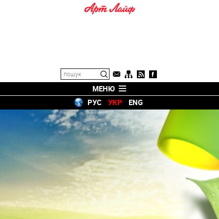
МЕНЮ
РУС
УКР
ENG