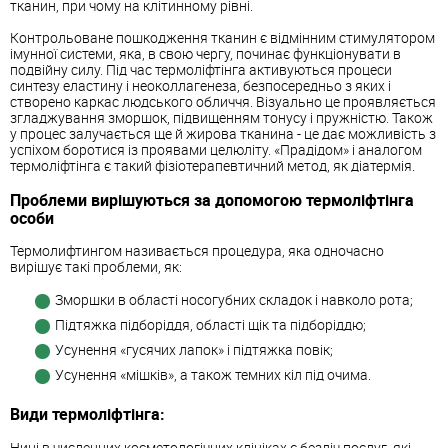
тканин, при чому на клітинному рівні.
Контрольоване пошкодження тканин є відмінним стимулятором
імунної системи, яка, в свою чергу, починає функціонувати в
подвійну силу. Під час термоліфтінга активуються процеси
синтезу еластину і неоколлагенеза, безпосередньо з яких і
створено каркас людського обличчя. Візуально це проявляється
згладжування зморшок, підвищенням тонусу і пружністю. Також
у процес залучається ще й жирова тканина - це дає можливість з
успіхом боротися із проявами целюліту. «Прадідом» і аналогом
термоліфтінга є такий фізіотерапевтичний метод, як діатермія.
Проблеми вирішуються за допомогою термоліфтінга
особи
Термолифтингом називається процедура, яка одночасно
вирішує такі проблеми, як:
Зморшки в області носогубних складок і навколо рота;
Підтяжка підборіддя, області щік та підборіддю;
Усунення «гусячих лапок» і підтяжка повік;
Усунення «мішків», а також темних кіл під очима.
Види термоліфтінга:
Нині в численних косметологічних клініках є безліч послуг, які