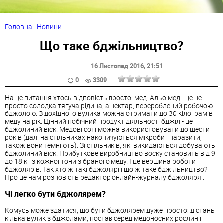
Головна
:
Новини
Що таке бджільництво?
16 Листопад 2016
, 21:51
0
3309
На це питання хтось відповість просто: мед. Альо мед - це не
просто солодка тягуча рідина, а нектар, перероблений робочою
бджолою. З дохідного вулика можна отримати до 30 кілограмів
меду на рік. Цінний побічний продукт діяльності бджіл - це
бджолиний віск. Медові соті можна використовувати до шести
років (далі на стільниках накопичуються мікроби і паразити,
також вони темніють). Зі стільників, які викидаються добувають
бджолиний віск. Прибуткове виробництво воску становить від 9
до 18 кг з кожної тони зібраного меду. І це вершина роботи
бджолярів. Так хто ж такі бджолярі і що ж таке бджільництво?
Про це нам розповість редактор онлайн-журналу бджоляря .
Чі легко бути бджолярем?
Комусь може здатися, що бути бджолярем дуже просто: дістань
кілька вулик з бджолами, постав серед медоносних рослин і