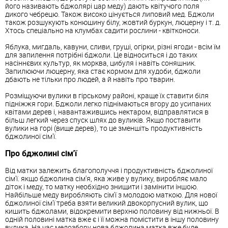
його називають бджолярі цар меду) дають квітучого поля
дикого чебрецю. Також високо цінується липовий мед. Бджоли
також розшукують конюшину білу, жовтий буркун, люцерну і т. д.
Хтось спеціально на клумбах садити рослини - квітконоси.
Яблука, мигдаль, кавуни, сливи, груші, огірки, різні ягоди - всім їм
для запилення потрібні бджоли. Це відноситься і до таких
насіннєвих культур, як морква, цибуля і навіть соняшник.
Запилюючи люцерну, яка стає кормом для худоби, бджоли
дбають не тільки про людей, а й навіть про тварин.
Розміщуючи вулики в гірському районі, краще їх ставити біля
підніжжя гори. Бджоли легко піднімаються вгору до усипаних
квітами дерев і, навантажившись нектаром, відправлятися в
більш легкий через спуск шлях до вуликів. Якщо поставити
вулики на горі (вище дерев), то це зменшіть продуктивність
бджолиної сім'ї.
Про бджолині сім'ї
Від матки залежить благополуччя і продуктивність бджолиної
сім'ї. якщо бджолина сім'я, яка живе у вулику, виробляє мало
діток і меду, то матку необхідно знищити і замінити іншою.
Найбільше меду виробляють сім'ї з молодою маткою. Для нової
бджолиної сім'ї треба взяти великий двокорпусний вулик, що
кишить бджолами, відокремити верхню половину від нижньої. В
одній половині матка вже є і її можна помістити в іншу половину
вулика. На час медозбору нова бджолина матка вже буде