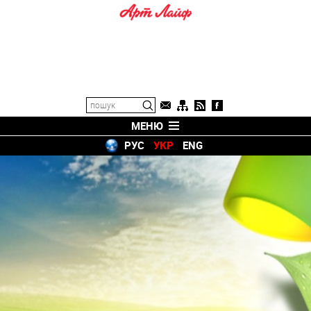
МЕНЮ
РУС
УКР
ENG