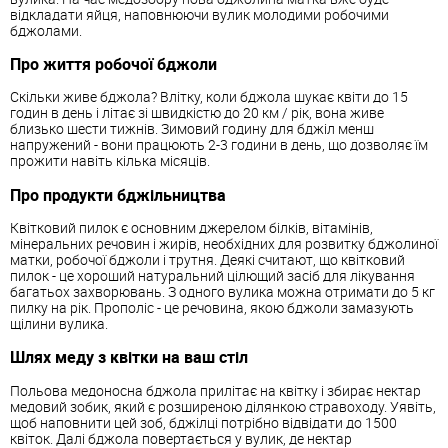
відкладати яйця, наповнюючи вулик молодими робочими
бджолами.
Про життя робочої бджоли
Скільки живе бджола? Влітку, коли бджола шукає квіти до 15
годин в день і літає зі швидкістю до 20 км / рік, вона живе
близько шести тижнів. Зимовий годину для бджіл менш
напружений - вони працюють 2-3 години в день, що дозволяє їм
прожити навіть кілька місяців.
Про продукти бджільництва
Квітковий пилок є основним джерелом білків, вітамінів,
мінеральних речовин і жирів, необхідних для розвитку бджолиної
матки, робочої бджоли і трутня. Деякі считают, що квітковий
пилок - це хороший натуральний цілющий засіб для лікування
багатьох захворювань. З одного вулика можна отримати до 5 кг
пилку на рік. Прополіс - це речовина, якою бджоли замазують
щілини вулика.
Шлях меду з квітки на ваш стіл
Польова медоносна бджола прилітає на квітку і збирає нектар
медовий зобик, який є розширеною ділянкою стравоходу. Уявіть,
щоб наповнити цей зоб, бджілці потрібно відвідати до 1500
квіток. Далі бджола повертається у вулик, де нектар