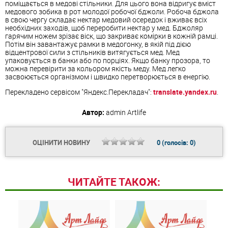
поміщається в медові стільники. Для цього вона відригує вміст
медового зобика в рот молодої робочої бджоли. Робоча бджола
в свою чергу складає нектар медовий осередок і вживає всіх
необхідних заходів, щоб переробити нектар у мед. Бджоляр
гарячим ножем зрізає віск, що закриває комірки в кожній рамці.
Потім він завантажує рамки в медогонку, в якій під дією
відцентрової сили з стільників витягується мед. Мед
упаковується в банки або по порціях. Якщо банку прозора, то
можна перевірити за кольором якість меду. Мед легко
засвоюється організмом і швидко перетворюється в енергію.
Перекладено сервісом "Яндекс.Перекладач":
translate.yandex.ru
.
Автор:
admin
Artlife
ОЦІНИТИ НОВИНУ
0
(голосів:
0
)
ЧИТАЙТЕ ТАКОЖ: