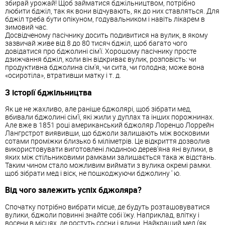
збирай урожай! Щоб займатися бджільництвом, потрібно
любити бджіл, так як вони відчувають, як до них ставляться. Для
бджіл треба бути опікуном, годувальником і навіть лікарем в
зимовий час.
Досвідченому пасічнику досить подивитися на вулик, в якому
зазвичай живе від 8 до 80 тисяч бджіл, щоб багато чого
довідатися про бджолині сім'ї. Хорошому пасічнику просте
дзижчання бджіл, коли він відкриває вулик, розповість: чи
продуктивна бджолина сім'я, чи сита, чи голодна; може вона
«осиротіла», втративши матку і т. д.
З історії бджільництва
Як це не жахливо, але раніше бджолярі, щоб зібрати мед,
вбивали бджолині сім'ї, які жили у дуплах та інших порожнинах.
Але вже в 1851 році американський бджоляр Лоренцо Лоррейн
Лангрстрот виявивши, що бджоли залишають між восковими
сотами проміжки близько 6 міліметрів. Це відкриття дозволив
використовувати виготовлені людиною дерев'яна яні вулики, в
яких між стільниковими рамками залишається така ж відстань.
Таким чином стало можливим виймати з вулика окремі рамки.
щоб зібрати мед і віск, не пошкоджуючи бджолину ' ю.
Від чого залежить успіх бджоляра?
Спочатку потрібно вибрати місце, де будуть розташовуватися
вулики, бджоли повинні знайте собі їжу. Наприклад, влітку і
восени в місцях, де ростуть сосни і ялини. Найкращий мед (як