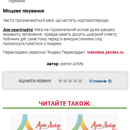
гормони.
Місцеве лікування
Часто призначаються мазі, що містять кортикостероїди.
Але пам'ятайте
: Мазі на гормональній основі дуже швидко
знімають запалення, правда мають досить широкий спектр
побічних дій, саме тому перед їх використанням слід
проконсультуватися з лікарем.
Перекладено сервісом "Яндекс.Перекладач":
translate.yandex.ru
.
Автор:
admin
Artlife
ОЦІНИТИ НОВИНУ
0
(голосів:
0
)
ЧИТАЙТЕ ТАКОЖ: