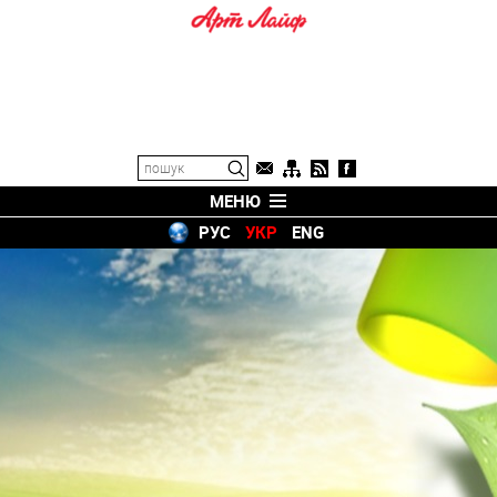
МЕНЮ
РУС
УКР
ENG