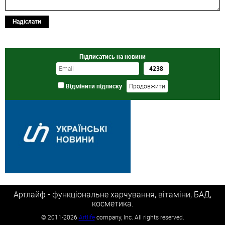
Надіслати
Підписатись на новини
Відмінити підписку
Артлайф - функціональне харчування, вітаміни, БАД,
косметика.
©
2011-2026
Artlife
company, Inc. All rights reserved.