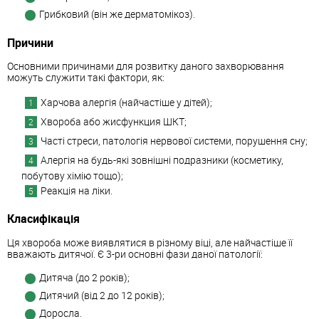
Грибковий (він же дерматомікоз).
Причини
Основними причинами для розвитку даного захворювання
можуть служити такі фактори, як:
Харчова алергія (найчастіше у дітей);
Хвороба або жисфункция ШКТ;
Часті стреси, патологія нервової системи, порушення сну;
Алергія на будь-які зовнішні подразники (косметику,
побутову хімію тощо);
Реакція на ліки.
Класифікація
Ця хвороба може виявлятися в різному віці, але найчастіше її
вважають дитячої. Є 3-ри основні фази даної патології:
Дитяча (до 2 років);
Дитячий (від 2 до 12 років);
Доросла.