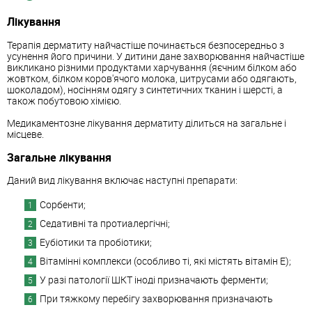
Лікування
Терапія дерматиту найчастіше починається безпосередньо з
усунення його причини. У дитини дане захворювання найчастіше
викликано різними продуктами харчування (яєчним білком або
жовтком, білком коров'ячого молока, цитрусами або одягають,
шоколадом), носінням одягу з синтетичних тканин і шерсті, а
також побутовою хімією.
Медикаментозне лікування дерматиту ділиться на загальне і
місцеве.
Загальне лікування
Даний вид лікування включає наступні препарати:
Сорбенти;
Седативні та протиалергічні;
Еубіотики та пробіотики;
Вітамінні комплекси (особливо ті, які містять вітамін Е);
У разі патології ШКТ іноді призначають ферменти;
При тяжкому перебігу захворювання призначають