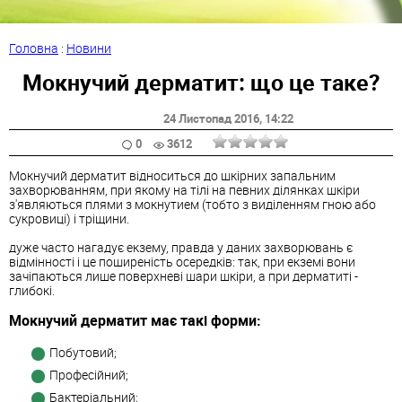
Головна
:
Новини
Мокнучий дерматит: що це таке?
24 Листопад 2016
, 14:22
0
3612
Мокнучий дерматит відноситься до шкірних запальним
захворюванням, при якому на тілі на певних ділянках шкіри
з'являються плями з мокнутием (тобто з виділенням гною або
сукровиці) і тріщини.
дуже часто нагадує екзему, правда у даних захворювань є
відмінності і це поширеність осередків: так, при екземі вони
зачіпаються лише поверхневі шари шкіри, а при дерматиті -
глибокі.
Мокнучий дерматит має такі форми:
Побутовий;
Професійний;
Бактеріальний;