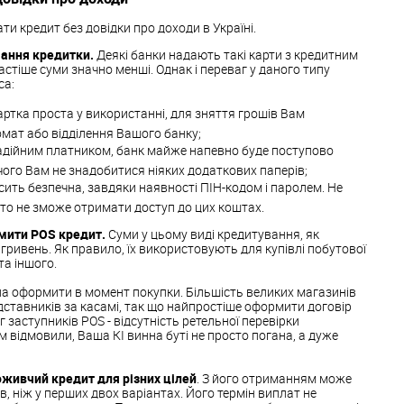
ати кредит без довідки про доходи в Україні.
мання кредитки.
Деякі банки надають такі карти з кредитним
 частіше суми значно менші. Однак і переваг у даного типу
са:
артка проста у використанні, для зняття грошів Вам
мат або відділення Вашого банку;
надійним платником, банк майже напевно буде поступово
чого Вам не знадобитися ніяких додаткових паперів;
сить безпечна, завдяки наявності ПІН-кодом і паролем. Не
іхто не зможе отримати доступ до цих коштах.
мити POS кредит.
Суми у цьому виді кредитування, як
. гривень. Як правило, їх використовують для купівлі побутової
та іншого.
на оформити в момент покупки. Більшість великих магазинів
ставників за касамі, так що найпростіше оформити договір
г заступників POS - відсутність ретельної перевірки
відмовили, Ваша КІ винна буті не просто погана, а дуже
ивчий кредит для різних цілей
. З його отриманням може
, ніж у перших двох варіантах. Його термін виплат не