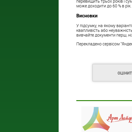
перевищить трьох років і су
може доходити до 60 % в рік.
Висновки
У підсумку, на якому варіант
квапливість або неуважність
вивчайте документи перш, ні
Перекладено сервісом "Янде
ОЦІНИ