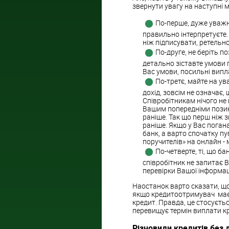
звернути увагу на наступні 
По-перше, дуже уважно
правильно інтерпретуєте.
ніж підписувати, ретельно
По-друге, не беріть по
детально зіставте умови п
Вас умови, посильні випл
По-третє, майте на ува
дохід, зовсім не означає,
Співробітникам нічого не
Вашим попередніми позика
раніше. Так що перш ніж 
раніше. Якщо у Вас поган
банк, а варто спочатку пу
поручителів» на онлайн -
По-четверте, ті, що ба
співробітник не запитає 
перевірки Вашої інформац
Наостанок варто сказати, що
якщо кредитоотримувач має 
кредит. Правда, це стосуєть
перевищує термін виплати кр
Різновиди кредитів без 