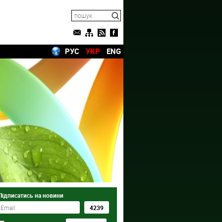
РУС
УКР
ENG
Підписатись на новини