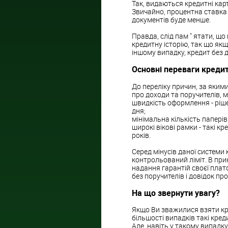
Так, видаються кредитні карт
Звичайно, процентна ставка 
документів буде менше.
Правда, слід пам " ятати, що
кредитну історію, так що як
іншому випадку, кредит без 
Основні переваги кредит
До переліку причин, за якими
про доходи та поручителів, 
швидкість оформлення - ріш
дня;
мінімальна кількість папері
широкі вікові рамки - такі к
років.
Серед мінусів даної системи
контрольований ліміт. В при
надання гарантій своєї плат
без поручителів і довідок пр
На що звернути увагу?
Якщо Ви зважилися взяти кре
більшості випадків такі кред
Але, навіть у такому випадк