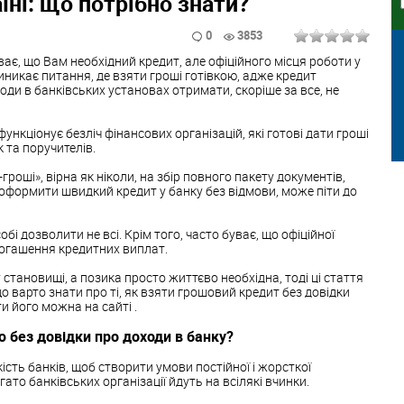
їні: що потрібно знати?
0
3853
ває, що Вам необхідний кредит, але офіційного місця роботи у
 виникає питання, де взяти гроші готівкою, адже кредит
оди в банківських установах отримати, скоріше за все, не
функціонує безліч фінансових організацій, які готові дати гроші
к та поручителів.
гроші», вірна як ніколи, на збір повного пакету документів,
 оформити швидкий кредит у банку без відмови, може піти до
бі дозволити не всі. Крім того, часто буває, що офіційної
огашення кредитних виплат.
становищі, а позика просто життєво необхідна, тоді ці стаття
що варто знати про ті, як взяти грошовий кредит без довідки
и його можна на сайті .
ю без довідки про доходи в банку?
кість банків, щоб створити умови постійної і жорсткої
агато банківських організації йдуть на всілякі вчинки.