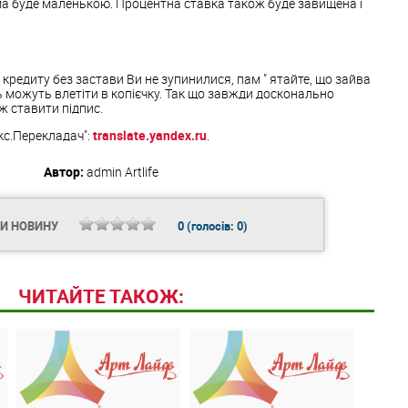
ма буде маленькою. Процентна ставка також буде завищена і
і кредиту без застави Ви не зупинилися, пам " ятайте, що зайва
 можуть влетіти в копієчку. Так що завжди досконально
ж ставити підпис.
кс.Перекладач":
translate.yandex.ru
.
Автор:
admin
Artlife
ТИ НОВИНУ
0
(голосів:
0
)
ЧИТАЙТЕ ТАКОЖ: