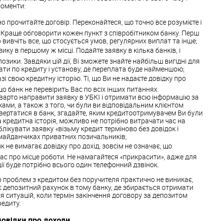
моменти:
 прочитайте договір. Переконайтеся, що точно все розумієте і
 Краще обговорити кожен пункт з співробітником банку. Перш
 вивчіть все, що стосується умов, регулярних виплат та інше;
зику в першому ж місці. Подайте заявку в кілька банків, і
озики. Завдяки цій дії, Ві зможете знайте найбільш вигідні для
ати по кредиту і установу, де переплата буде найменшою;
зі свою кредитну історію. Ті, що Ви не надаєте довідку про
 що банк не перевірить Вас по всіх інших питаннях.
 варто направити заявку в УБКІ і отримати всю інформацію за
ми, а також з того, чи були ви відповідальним клієнтом
звертатися в банк, згадайте, яким кредитоотримувачем Ви були
а кредитна історія, можливо не потрібно витрачати час на
блікувати заявку «візьму кредит терміново без довідок і
 майданчиках приватних позичальників;
нк не вимагає довідку про дохід, зовсім не означає, що
Вас про місце роботи. Не намагайтеся «прикрасити», адже для
ії буде потрібно всього один телефонний дзвінок.
 проблем з кредитом без поручителя практично не виникає,
депозитний рахунок в тому банку, де збирається отримати
ся ситуацій, коли термін закінчення договору за депозитом
едиту.
довідки про доходи