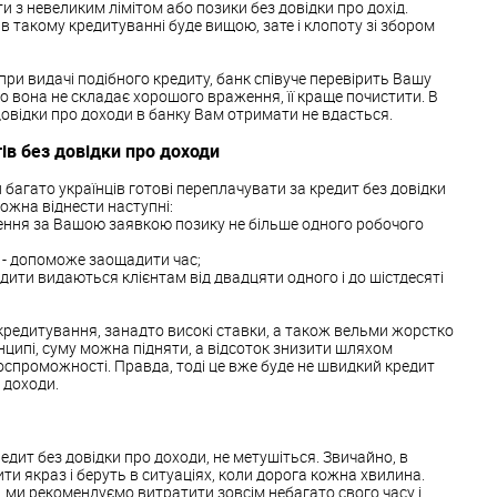
и з невеликим лімітом або позики без довідки про дохід.
в такому кредитуванні буде вищою, зате і клопоту зі збором
 при видачі подібного кредиту, банк співуче перевірить Вашу
що вона не складає хорошого враження, її краще почистити. В
довідки про доходи в банку Вам отримати не вдасться.
ів без довідки про доходи
 багато українців готові переплачувати за кредит без довідки
можна віднести наступні:
ення за Вашою заявкою позику не більше одного робочого
в - допоможе заощадити час;
редити видаються клієнтам від двадцяти одного і до шістдесяті
 кредитування, занадто високі ставки, а також вельми жорстко
нципі, суму можна підняти, а відсоток знизити шляхом
оспроможності. Правда, тоді це вже буде не швидкий кредит
о доходи.
дит без довідки про доходи, не метушіться. Звичайно, в
ити якраз і беруть в ситуаціях, коли дорога кожна хвилина.
у, ми рекомендуємо витратити зовсім небагато свого часу і