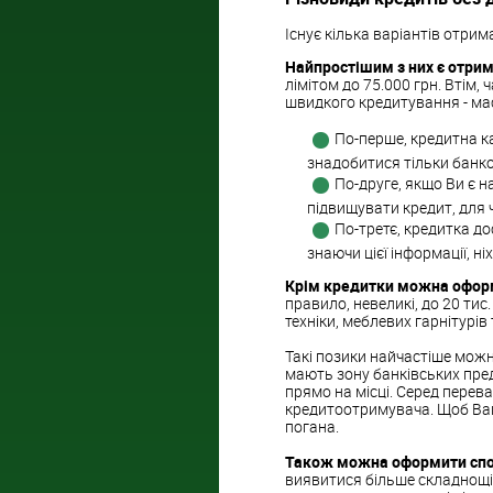
Існує кілька варіантів отрим
Найпростішим з них є отри
лімітом до 75.000 грн. Втім,
швидкого кредитування - ма
По-перше, кредитна к
знадобитися тільки банко
По-друге, якщо Ви є 
підвищувати кредит, для 
По-третє, кредитка до
знаючи цієї інформації, н
Крім кредитки можна офор
правило, невеликі, до 20 тис
техніки, меблевих гарнітурів 
Такі позики найчастіше мож
мають зону банківських пред
прямо на місці. Серед перева
кредитоотримувача. Щоб Вам 
погана.
Також можна оформити спож
виявитися більше складнощів