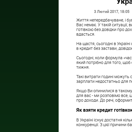
Укра
3 Лютий 2017
, 18:05
Життя непередбачуване, і бу
Вас немає. У такій ситуації,
готівкою без довідки про дох
вдасться.
На щастя, сьогодні в Україні 
в кредит без застави, довідо
Сьогодні, коли формула «час-
який потрібно для того, щоб
тижня.
Такі витрати годині можуть со
зарплати недостатньо для п
Якщо Ви опинилися в такому 
для вас - ми розповімо все, 
про доходи. До речі, оформит
Як взяти кредит готівко
В Україні існує достатня кіль
конкуренції. З цієї причини б