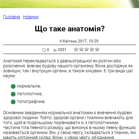
Головна
:
Новини
Що таке анатомія?
4 Квітень 2017
, 10:29
0
3351
Анатомія перекладається з давньогрецької як розтин або
розсічення. вивчає будову нашого організму. Вона досліджує як
зовнішні, так і внутрішні органи, а також кінцівки. Є три види цієї
науки:
нормальна;
патологічна;
топографічна.
Основним завданням нормальної анатомии є вивчення будови
здорової людини. Тобто, здорові органи і тканини вивчають для
того, щоб в подальшому порівнювати їх з патологічними.
Частина тіла певного розміру, що виконує в ньому певну функцію
називається органом. Він, у свою чергу, складається з тканин, які
мають клітинний склад. Вони, у свою чергу, об'єднання