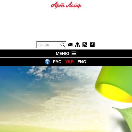
МЕНЮ
РУС
УКР
ENG