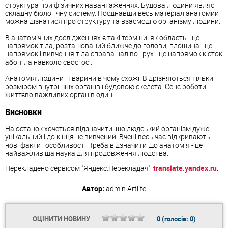
структура при фізичних навантаженнях. Будова людини являє
складну біологічну систему. Поєднавши весь матеріал анатомии
можна дізнатися про структуру та взаємодію організму людини.
В анатомічних дослідженнях є такі терміни, як область - це
напрямок тіла, розташований ближче до голови, площина - це
напрямок і вивчення тіла справа наліво і рух - це напрямок кісток
або тіла навколо своєї осі.
Анатомія людини і тварини в чому схожі. Відрізняються тільки
розміром внутрішніх органів і будовою скелета. Сенс роботи
життєво важливих органів один.
Висновки
На останок хочеться відзначити, що людський організм дуже
унікальний і до кінця не вивчений. Вчені весь час відкривають
нові факти і особливості. Треба відзначити що анатомія - це
найважливіша наука для продовження людства.
Перекладено сервісом "Яндекс.Перекладач":
translate.yandex.ru
.
Автор:
admin
Artlife
ОЦІНИТИ НОВИНУ
0
(голосів:
0
)