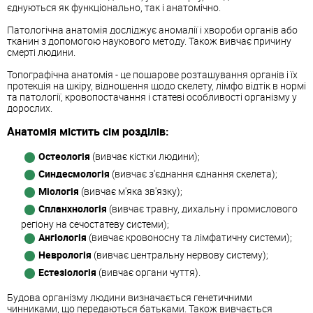
єднуються як функціонально, так і анатомічно.
Патологічна анатомія досліджує аномалії і хвороби органів або
тканин з допомогою наукового методу. Також вивчає причину
смерті людини.
Топографічна анатомія - це пошарове розташування органів і їх
протекція на шкіру, відношення щодо скелету, лімфо відтік в нормі
та патології, кровопостачання і статеві особливості організму у
дорослих.
Анатомія містить сім розділів:
Остеологія
(вивчає кістки людини);
Синдесмологія
(вивчає з'єднання єднання скелета);
Міологія
(вивчає м'яка зв'язку);
Спланхнологія
(вивчає травну, дихальну і промислового
регіону на сечостатеву системи);
Ангіологія
(вивчає кровоносну та лімфатичну системи);
Неврологія
(вивчає центральну нервову систему);
Естезіологія
(вивчає органи чуття).
Будова організму людини визначається генетичними
чинниками, що передаються батьками. Також вивчається