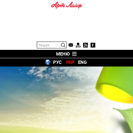
МЕНЮ
РУС
УКР
ENG