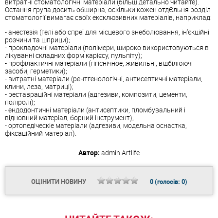
витратні стоматологічні матеріали (більш детально читайте).
Остання група досить обширна, оскільки кожен отдЄльня розділ
стоматології вимагає своїх ексклюзивних матеріалів, наприклад:
- анестезія (гелі або спреї для місцевого знеболювання, ін'єкційні
розчини та шприци);
- прокладочні матеріали (полімери, широко використовуються в
лікуванні складних форм карієсу, пульпіту);
- профілактичні матеріали (гігієнічное, живильні, відбілюючі
засоби, герметики);
- витратні матеріали (рентгенологічні, антисептичні матеріали,
клини, леза, матриці);
- реставраційні матеріали (адгезиви, композити, цементи,
поліролі);
- ендодонтичні матеріали (антисептики, пломбувальний і
відновний матеріал, борний інструмент);
- ортопедіческіе матеріали (адгезиви, модельна оснастка,
фіксаційний матеріал).
Автор:
admin
Artlife
ОЦІНИТИ НОВИНУ
0
(голосів:
0
)