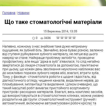
Головна
:
Новини
Що таке стоматологічні матеріали
15 Вересень 2014
, 13:35
0
3436
Напевно, кожному з нас знайоме таке дуже неприємну
ощущение, як зубний біль. Звичайно, вона буває різною, залежно
від ступеня руйнування зубного матеріалу, не легше від цього
навряд чи стане. Найкраще проблему запобігти, проводячи
профілактику, але якщо "дірка в зубі" з'явилася, то слід негайно
звертатися до лікаря-стоматолога за допомогою, пам'ятаючи
при цьому, що кожен день зволікання неуклонно наближає вас
до можливих поразок зубного нерва або, взагалі, втрати зуба.
Тому, у фахівця - стоматолога роботи є щодня і вдосталь, від
діагностичного огляду, чищення каналів, видалення нервів, до
пломбування, імплантації та видалення. Цілком очевидно, що
такий масштаб робіт вимагає пристойного асортименту
пристроїв і расходних матеріалів. Взагалі, весь комплекс засобів,
що використовуються в стоматологічних клініках, можна умовно
розділити на дві групи: стоматологічний інструмент (ручний і
автоматичний, включаючи автоматизовані робочі крісла) та