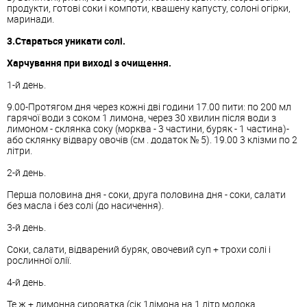
продукти, готові соки і компоти, квашену капусту, солоні огірки,
маринади.
3.Стараться уникати солі.
Харчування при виході з очищення.
1-й день.
9.00-Протягом дня через кожні дві години 17.00 пити: по 200 мл
гарячої води з соком 1 лимона, через 30 хвилин після води з
лимоном - склянка соку (морква - 3 частини, буряк - 1 частина)-
або склянку відвару овочів (см . додаток № 5). 19.00 3 клізми по 2
літри.
2-й день.
Перша половина дня - соки, друга половина дня - соки, салати
без масла і без солі (до насичення).
3-й день.
Соки, салати, відварений буряк, овочевий суп + трохи солі і
рослинної олії.
4-й день.
Те ж + лимонна сироватка (сік 1лімона на 1 літр молока,