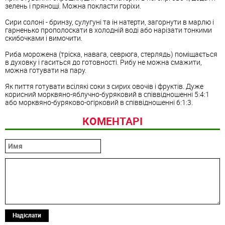
зелень і прянощі. Можна покласти горіхи.
Сири солоні - бринзу, сулугуні та ін натерти, загорнути в марлю і
гарненько прополоскати в холодній воді або нарізати тонкими
скибочками і вимочити.
Риба морожена (тріска, навага, севрюга, стерлядь) поміщається
в духовку і гаситься до готовності. Рибу не можна смажити,
можна готувати на пару.
Як пиття готувати всілякі соки з сирих овочів і фруктів. Дуже
корисний морквяно-яблучно-буряковий в співвідношенні 5:4:1
або морквяно-буряково-огірковий в співвідношенні 6:1:3.
КОМЕНТАРІ
Надіслати