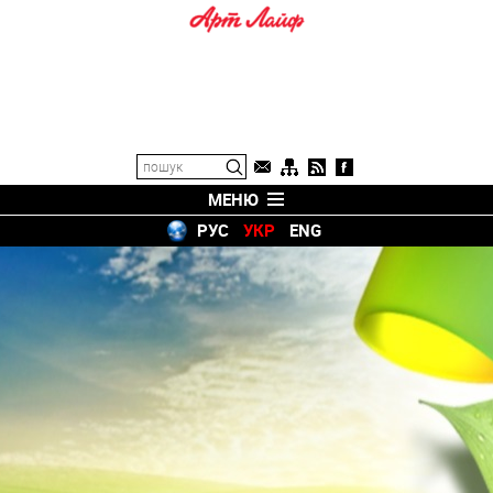
МЕНЮ
РУС
УКР
ENG