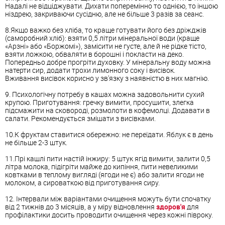
Надалі не відціджувати. Дихати поперемінно то однією, то іншою
ніздрею, закриваючи сусідню, але не більше 3 разів за сеанс.
8.Якщо важко без хліба, то краще готувати його без дріжджів
(саморобний хліб): взяти 0,5 літри мінеральної води (краще
«Арзні» або «Боржомі»), замісити не густе, але й не рідке тісто,
взяти ложкою, обваляти в борошні і покласти на деко.
Попередньо добре прогріти духовку. У мінеральну воду можна
натерти сир, додати трохи лимонного соку і висівок.
Вживання висівок корисно у зв'язку з наявністю в них магнію.
9. Психологічну потребу в кашах можна задовольнити сухий
крупою. Приготування: гречку вимити, просушити, злегка
підсмажити на сковороді, розмолоти в кофемолці. Додавати в
салати. Рекомендується змішати з висівками.
10.К фруктам ставитися обережно: не переїдати. Яблук є в день
не більше 2-3 штук.
11.Прі кашлі пити настій інжиру: 5 штук ягід вимити, залити 0,5
літра молока, підігріти майже до кипіння, пити невеликими
ковтками в теплому вигляді (ягоди не є) або залити ягоди не
молоком, а сироваткою від приготування сиру.
12. Інтервали між варіантами очищення можуть бути спочатку
від 2 тижнів до 3 місяців, а у міру відновлення
здоров'я
для
профілактики досить проводити очищення через кожні півроку.