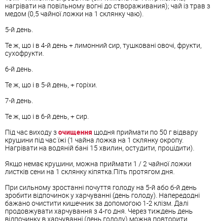
нагрівати на повільному вогні до створаживания); чай із трав з
медом (0,5 чайної ложки на 1 склянку чаю).
5-й день.
Те ж, що і в 4-й день + лимонний сир, тушковані овочі, фрукти,
сухофрукти.
6-й день.
Те ж, що і в 5-й день, + горіхи.
7-й день.
Те ж, що і в 6-й день, + сир.
Під час виходу з
очищення
щодня приймати по 50 г відвару
крушини під час їжі (1 чайна ложка на 1 склянку окропу.
Нагрівати на водяній бані 15 хвилин, остудити, процідити).
Якщо немає крушини, можна приймати 1 / 2 чайної ложки
листків сени на 1 склянку кіпятка.Піть протягом дня.
При сильному зростанні почуття голоду на 5-й або б-й день
зробити відпочинок у харчуванні (день голоду). Напередодні
бажано очистити кишечник за допомогою 1-2 клізм. Далі
продовжувати харчування з 4-го дня. Через тиждень день
відпочинку в харчуванні (день голоду) можна повторити.