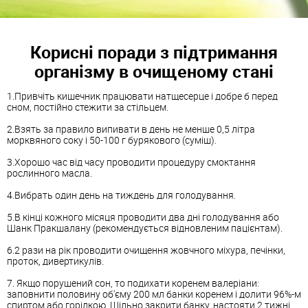
Корисні поради з підтримання
організму в очищеному стані
1.Привчіть кишечник працювати натщесерце і добре б перед
сном, постійно стежити за стільцем.
2.Взять за правило випивати в день не менше 0,5 літра
морквяного соку і 50-100 г бурякового (суміш).
3.Хорошо час від часу проводити процедуру смоктання
рослинного масла.
4.Вибрать один день на тиждень для голодування.
5.В кінці кожного місяця проводити два дні голодування або
Шанк Пракшалану (рекомендується відновленим пацієнтам).
6.2 рази на рік проводити очищення жовчного міхура, печінки,
проток, дивертикулів.
7. Якщо порушений сон, то подихати коренем валеріани:
заповнити половину об'єму 200 мл банки коренем і долити 96%-м
спиртом або горілкою. Щільно закрити банку, настояти 2 тижні.