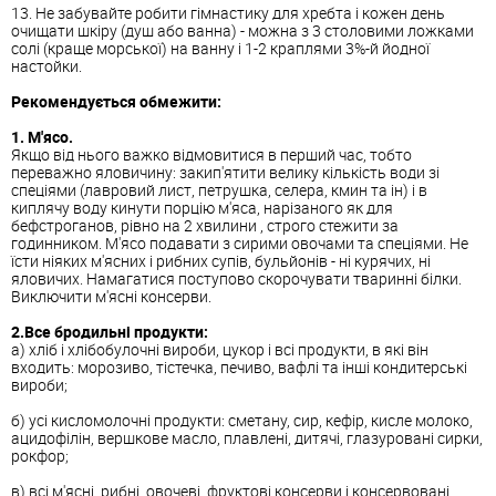
13. Не забувайте робити гімнастику для хребта і кожен день
очищати шкіру (душ або ванна) - можна з 3 столовими ложками
солі (краще морської) на ванну і 1-2 краплями 3%-й йодної
настойки.
Рекомендується обмежити:
1. М'ясо.
Якщо від нього важко відмовитися в перший час, тобто
переважно яловичину: закип'ятити велику кількість води зі
спеціями (лавровий лист, петрушка, селера, кмин та ін) і в
киплячу воду кинути порцію м'яса, нарізаного як для
бефстроганов, рівно на 2 хвилини , строго стежити за
годинником. М'ясо подавати з сирими овочами та спеціями. Не
їсти ніяких м'ясних і рибних супів, бульйонів - ні курячих, ні
яловичих. Намагатися поступово скорочувати тваринні білки.
Виключити м'ясні консерви.
2.Все бродильні продукти:
а) хліб і хлібобулочні вироби, цукор і всі продукти, в які він
входить: морозиво, тістечка, печиво, вафлі та інші кондитерські
вироби;
б) усі кисломолочні продукти: сметану, сир, кефір, кисле молоко,
ацидофілін, вершкове масло, плавлені, дитячі, глазуровані сирки,
рокфор;
в) всі м'ясні, рибні, овочеві, фруктові консерви і консервовані