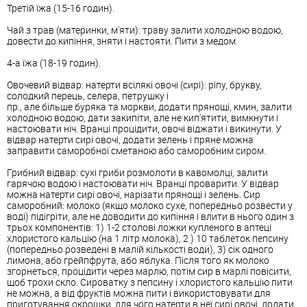
Третій їжа (15-16 годин).
Чай з трав (материнки, м'яти): траву залити холодною водою,
довести до кипіння, зняти і настояти. Пити з медом.
4-а їжа (18-19 годин).
Овочевий відвар: натерти всілякі овочі (сирі): ріпу, брукву,
солодкий перець, селера, петрушку і
пр., але більше буряка та моркви, додати прянощі, кмин, залити
холодною водою, дати закипіти, але не кип'ятити, вимкнути і
настоювати ніч. Вранці процідити, овочі віджати і викинути. У
відвар натерти сирі овочі, додати зелень і пряне можна
заправити саморобної сметаною або саморобним сиром.
Грибний відвар: сухі гриби розмолоти в кавомолці, залити
гарячою водою і настоювати ніч. Вранці проварити. У відвар
можна натерти сирі овочі, нарізати прянощі і зелень. Сир
саморобний: молоко (якщо молоко сухе, попередньо розвести у
воді) підігріти, але не доводити до кипіння і влити в нього один з
трьох компонентів: 1) 1-2 столові ложки купленого в аптеці
хлористого кальцію (на 1 літр молока), 2 ) 10 таблеток пепсину
(попередньо розведені в малій кількості води), 3) сік одного
лимона, або грейпфрута, або яблука. Після того як молоко
згорнеться, процідити через марлю, потім сир в марлі повісити,
щоб трохи скло. Сироватку з пепсину і хлористого кальцію пити
не можна, а від фруктів можна пити і використовувати для
приготування окрошки, для чого натерти в неї сирі овочі, додати