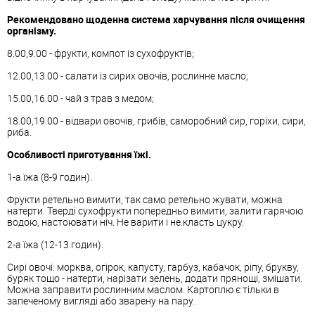
Рекомендовано щоденна система харчування після очищення
організму.
8.00,9.00 - фрукти, компот із сухофруктів;
12.00,13.00 - салати із сирих овочів, рослинне масло;
15.00,16.00 - чай ​​з трав з медом;
18.00,19.00 - відвари овочів, грибів, саморобний сир, горіхи, сири,
риба.
Особливості приготування їжі.
1-а їжа (8-9 годин).
Фрукти ретельно вимити, так само ретельно жувати, можна
натерти. Тверді сухофрукти попередньо вимити, залити гарячою
водою, настоювати ніч. Не варити і не.класть цукру.
2-а їжа (12-13 годин).
Сирі овочі: морква, огірок, капусту, гарбуз, кабачок, ріпу, брукву,
буряк тощо - натерти, нарізати зелень, додати прянощі, змішати.
Можна заправити рослинним маслом. Картоплю є тільки в
запеченому вигляді або зварену на пару.