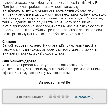
відомого захисника шкіри від вільних радикалів - вітаміну Е.
Поліфеноли чаю роблять також протизапальну і
антибактеріальну дію, сприяють проникненню біологічно
активних речовин в шкіру.
Міститься в екстракті кофеїн покращує
мікроциркуляцію крові і живлення шкіри, зменшує набряклість;
таніни надають шкірі пружність.
Крім цього, зелений чай
активізує кровообіг, забезпечує клітини киснем, підсилює захисні
властивості шкіри.
Дубильні речовини зеленого чаю створюють
на шкірі щільну плівку, яка надає бактерицидну дію.
Сік алое
Запобігає розвитку алергічних реакцій при чутливій шкірі, а
також сприяє швидкому загоєнню мікротріщин, які можуть
виникнути при надмірній сухості шкіри.
Олія чайного дерева
Унікальний природний натуральний антисептик.
Має
антисептичну, бактерицидну, антигрибкові і протизапальним
ефектом.
Стимулює роботу імунної системи.
Автор:
admin
Artlife
ОЦІНИТИ НОВИНУ
0
(голосів:
0
)