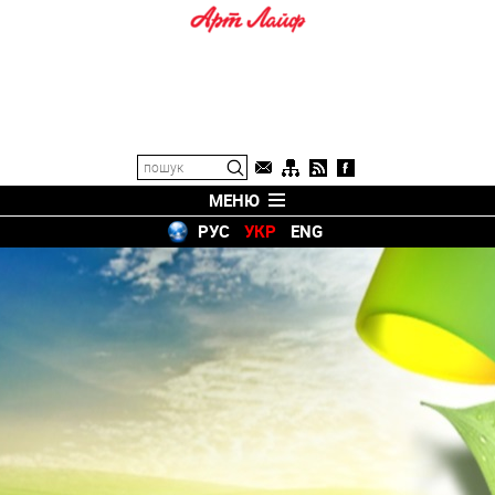
МЕНЮ
РУС
УКР
ENG