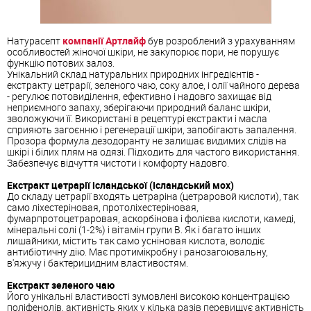
Натурасепт
компанії Артлайф
був розроблений з урахуванням
особливостей жіночої шкіри, не закупорює пори, не порушує
функцію потових залоз.
Унікальний склад натуральних природних інгредієнтів -
екстракту цетрарії, зеленого чаю, соку алое, і олії чайного дерева
- регулює потовиділення, ефективно і надовго захищає від
неприємного запаху, зберігаючи природний баланс шкіри,
зволожуючи її.
Використані в рецептурі екстракти і масла
сприяють загоєнню і регенерації шкіри, запобігають запалення.
Прозора формула дезодоранту не залишає видимих ​​слідів на
шкірі і білих плям на одязі.
Підходить для частого використання.
Забезпечує відчуття чистоти і комфорту надовго.
Екстракт цетрарії ісландської (Ісландський мох)
До складу цетрарії входять цетраріна (цетраровой кислоти), так
само ліхестеріновая, протоліхестеріновая,
фумарпротоцетраровая, аскорбінова і фолієва кислоти, камеді,
мінеральні солі (1-2%) і вітамін групи В. Як і багато інших
лишайники, містить так само усніновая кислота,
володіє
антибіотичну дію.
Має протимікробну і ранозагоювальну,
в'яжучу і бактерицидним властивостям.
Екстракт зеленого чаю
Його унікальні властивості зумовлені високою концентрацією
поліфенолів, активність яких у кілька разів перевищує активність