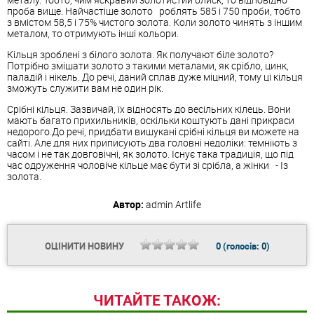
проба вище. Найчастіше золото роблять 585 і 750 проби, тобто
з вмістом 58,5 і 75% чистого золота. Коли золото чинять з іншим
металом, то отримують інші кольори.
Кільця зроблені з білого золота. Як получают біле золото?
Потрібно змішати золото з такими металами, як срібло, цинк,
паладій і нікель. До речі, даний сплав дуже міцний, тому ці кільця
зможуть служити вам не один рік.
Срібні кільця. Зазвичай, їх відносять до весільних кілець. Вони
мають багато прихильників, оскільки коштують дані прикраси
недорого.До речі, придбати вишукані срібні кільця ви можете на
сайті. Але для них приписують два головні недоліки: темніють з
часом і не так довговічні, як золото. Існує така традиція, що під
час одруження чоловіче кільце має бути зі срібла, а жінки - Із
золота.
Автор:
admin
Artlife
ОЦІНИТИ НОВИНУ
0
(голосів:
0
)
ЧИТАЙТЕ ТАКОЖ: