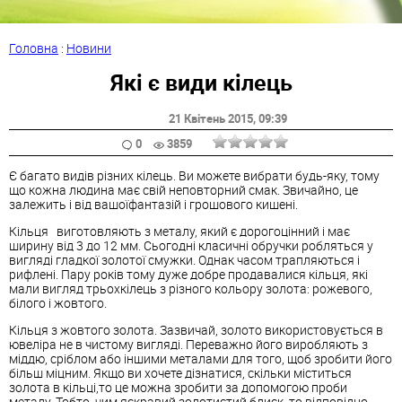
Головна
:
Новини
Які є види кілець
21 Квітень 2015
, 09:39
0
3859
Є багато видів різних кілець. Ви можете вибрати будь-яку, тому
що кожна людина має свій неповторний смак. Звичайно, це
залежить і від вашоїфантазій і грошового кишені.
Кільця виготовляють з металу, який є дорогоцінний і має
ширину від 3 до 12 мм. Сьогодні класичні обручки робляться у
вигляді гладкої золотої смужки. Однак часом трапляються і
рифлені. Пару років тому дуже добре продавалися кільця, які
мали вигляд трьохкілець з різного кольору золота: рожевого,
білого і жовтого.
Кільця з жовтого золота. Зазвичай, золото використовується в
ювеліра не в чистому вигляді. Переважно його виробляють з
міддю, сріблом або іншими металами для того, щоб зробити його
більш міцним. Якщо ви хочете дізнатися, скільки міститься
золота в кільці,то це можна зробити за допомогою проби
металу. Тобто, чим яскравий золотистий блиск, то відповідно