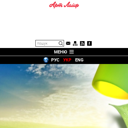
МЕНЮ
РУС
УКР
ENG