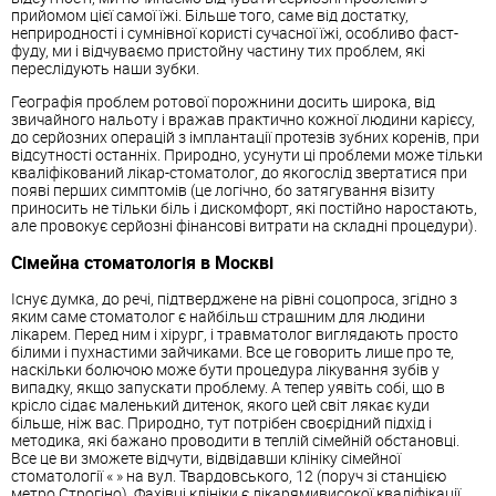
прийомом цієї самої їжі. Більше того, саме від достатку,
неприродності і сумнівної користі сучасної їжі, особливо фаст-
фуду, ми і відчуваємо пристойну частину тих проблем, які
переслідують наши зубки.
Географія проблем ротової порожнини досить широка, від
звичайного нальоту і вражав практично кожної людини карієсу,
до серйозних операцій з імплантації протезів зубних коренів, при
відсутності останніх. Природно, усунути ці проблеми може тільки
кваліфікований лікар-стоматолог, до якогослід звертатися при
появі перших симптомів (це логічно, бо затягування візиту
приносить не тільки біль і дискомфорт, які постійно наростають,
але провокує серйозні фінансові витрати на складні процедури).
Сімейна стоматологія в Москві
Існує думка, до речі, підтверджене на рівні соцопроса, згідно з
яким саме стоматолог є найбільш страшним для людини
лікарем. Перед ним і хірург, і травматолог виглядають просто
білими і пухнастими зайчиками. Все це говорить лише про те,
наскільки болючою може бути процедура лікування зубів у
випадку, якщо запускати проблему. А тепер уявіть собі, що в
крісло сідає маленький дитенок, якого цей світ лякає куди
більше, ніж вас. Природно, тут потрібен своєрідний підхід і
методика, які бажано проводити в теплій сімейній обстановці.
Все це ви зможете відчути, відвідавши клініку сімейної
стоматології « » на вул. Твардовського, 12 (поруч зі станцією
метро Строгіно). Фахівці клініки є лікарямивисокої кваліфікації,