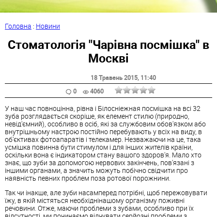
Головна
:
Новини
Стоматологія "Чарівна посмішка" в
Москві
18 Травень 2015
, 11:40
0
4060
У наш час повноцінна, рівна і Білосніежная посмішка на всі 32
зуба розглядається скоріше, як елемент стилю (природно,
невід'ємний), особливо в осіб, які за службовим обов'язком або
внутрішньому настрою постійно перебувають у всіх на виду, в
об'єктивах фотоапаратів і телекамер. Незважаючи на це, така
усмішка повинна бути стимулом і для інших жителів країни,
оскільки вона є індикатором стану вашого здоров'я. Мало хто
знає, що зуби за допомогою нервових закінчень, пов'язані з
іншими органами, а значить можуть побічно свідчити про
наявність певних проблем поза ротової порожнини.
Так чи інакше, але зуби насамперед потрібні, щоб пережовувати
їжу, в якій містяться необхіднінашому організму поживні
речовини. Отже, маючи проблеми з зубами, особливо при їх
відсутності, ми починаємо відчувати серйозні проблеми з