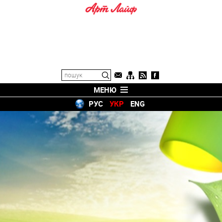
МЕНЮ
РУС
УКР
ENG