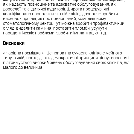
які надають повноцінне та адекватне обслуговування, як
дорослої, так і дитячої аудиторії. Широта процедур, які
кваліфіковано проводяться в цій клініці, дозволяє зробити
висновок про неї, як про повноцінний, комплексному
стоматологічному центрі. Тут можна зробити профілактичний
огляд, видалити каміння, поставити пломби, усунути
пародонтіческіе проблеми, зробити імплантацію і т.д.
Висновки
« Чарівна посмішка » - Це приватна сучасна клініка сімейного
типу, в якій, проте, діють демократичні принципи ціноутворення і
підтримується високий рівень обслуговування своїх клієнтів, від
малого до великийа.