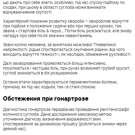
що дають про себе знати, особливо, під час спуску-підйому по
сходах, при цьому в області суглоба може виникати
відчуваючиение скутості.
Характерний показник розвитку хвороби – хворобливі відчуття
при підйомі з положення сидячи або при перших кроках, так
звана « стартова біль & raquo ;. Потім біль розсіюється, але знову
нагадує про себе після значних навантажень.
Зовні коліно неізмена, за винятком можливої ??невеликої
набряклості, рідше спостерігається скупчення рідини, від чого
виходить відчуття тяжкості і, як наслідок, обмеження рухливості.
Далі захворювання проявляється більш інтенсивно,
посилюється і частішає біль, при рухах возможет грубий хрускіт,
суглоб змінюється в бік розширеноия.
Останні етапи характеризуються перманентними болями,
причому, як під час ходьби, так і в стані спокою.
Обстеження при гонартрозе
Діагностика гонартроза передбачає проведення рентгенографії
колінного суглоба. Дане дослідження маєсвоєю метою
уточнення діагнозу, визначення вираженості змін,
спостереження за динамікою процесу (робляться знімки через
деякий час).