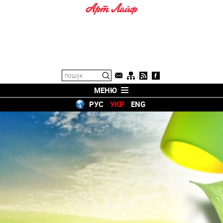
МЕНЮ
РУС
УКР
ENG