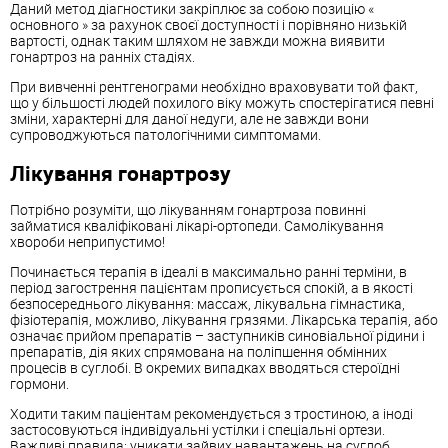
Даний метод діагностики закріплює за собою позицію «
основного » за рахунок своєї доступності і порівняно низькій
вартості, однак таким шляхом не завжди можна виявити
гонартроз на ранніх стадіях.
При вивченні рентгенограми необхідно враховувати той факт,
що у більшості людей похилого віку можуть спостерігатися певні
зміни, характерні для даної недуги, але не завжди вони
супроводжуються патологічними симптомами.
Лікування гонартрозу
Потрібно розуміти, що лікуванням гонартроза повинні
займатися кваліфіковані лікарі-ортопеди. Самолікування
хвороби неприпустимо!
Починається терапія в ідеалі в максимально ранні терміни, в
період загострення пацієнтам прописується спокій, а в якості
безпосереднього лікування: массаж, лікувальна гімнастика,
фізіотерапія, можливо, лікування грязями. Лікарська терапія, або
означає прийом препаратів – заступників синовіальної рідини і
препаратів, дія яких спрямована на поліпшення обмінних
процесів в суглобі. В окремих випадках вводяться стероїдні
гормони.
Ходити таким паціентам рекомендується з тростиною, а іноді
застосовуються індивідуальні устілки і спеціальні ортези.
Важливі правила: уникати зайвих навантажень на суглоб,