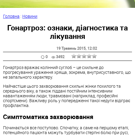
Головна
:
Новини
Гонартроз: ознаки, діагностика та
лікування
19 Травень 2015
, 12:02
0
3492
Гонартроз вражає колінний суглоб – це схильне до
прогресування ураження хряща, зокрема, внутрисуставного, що
не запального характеру.
Найчастіше цього захворювання схильні жінки похилого та
середнього віку, а також піддані постійним інтенсивним
навантаженням люди, травмовані (наприклад, професійні
спортсмени). Важливу роль у попередженні такої недуги відіграє
профілактіка.
Симптоматика захворювання
Починається все поступово. Спочатку, а саме на першому етапі,
потенційного пацієнта можуть турбувати стерпні болю при русі,