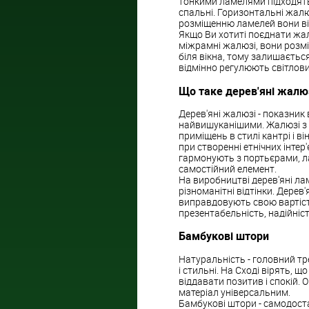
тонкими ламелями підходять д
спальні. Горизонтальні жалюз
розміщенню ламелей вони ві
Якщо Ви хотиті поєднати жа
міжрамні жалюзі, вони розм
біля вікна, тому залишаєтьс
відмінно регулюють світлови
Що таке дерев'яні жалю
Дерев'яні жалюзі - показник
найвишуканішими. Жалюзі з н
приміщень в стилі кантрі і 
при створенні етнічних інтер'
гармонують з портьєрами, ла
самостійний елемент.
На виробництві дерев'яні л
різноманітні відтінки. Дерев
виправдовують свою вартість.
презентабельність, надійніст
Бамбукові штори
Натуральність - головний тре
і стильні. На Сході вірять, 
віддавати позитив і спокій. 
матеріал універсальним.
Бамбукові штори - самодоста