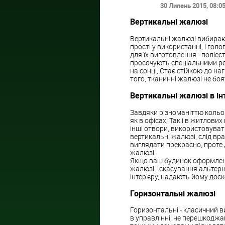
30 Липень 2015
, 08:0
Вертикальні жалюзі
Вертикальні жалюзі вибирають
прості у використанні, і гол
для їх виготовлення - поліес
просочують спеціальними ре
на сонці, Стає стійкою до на
того, тканинні жалюзі не бо
Вертикальні жалюзі в інт
Завдяки різноманіттю кольор
як в офісах, Так і в житлових
інші отвори, використовуват
вертикальні жалюзі, слід вр
виглядати прекрасно, проте
жалюзі.
Якщо ваш будинок оформлений 
жалюзі - скасування альтер
інтер'єру, надають йому дос
Горизонтальні жалюзі
Горизонтальні - класичний в
в управлінні, не перешкодж