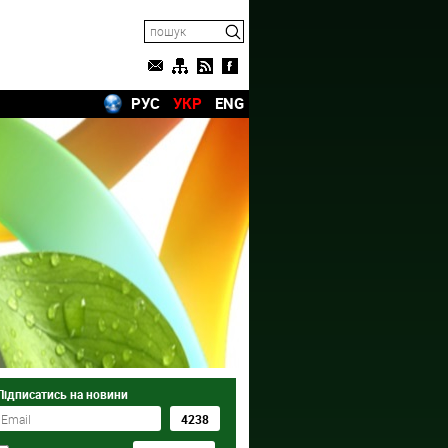
РУС
УКР
ENG
Підписатись на новини