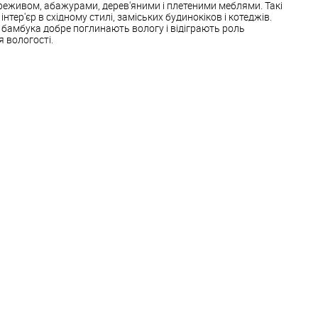
еживом, абажурами, дерев'яними і плетеними меблями. Такі
тер'єр в східному стилі, заміських будинокіков і котеджів.
 з бамбука добре поглинають вологу і відіграють роль
я вологості.