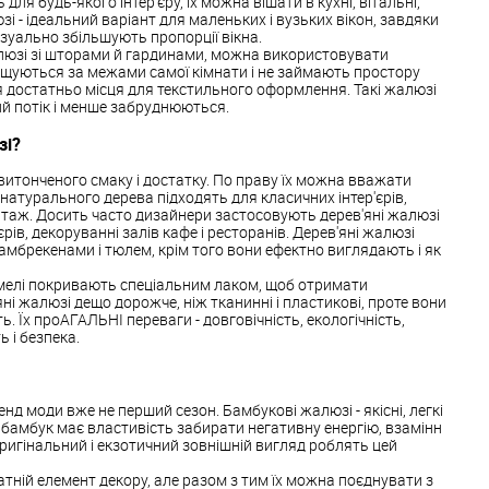
ля будь-якого інтер'єру, їх можна вішати в кухні, вітальні,
і - ідеальний варіант для маленьких і вузьких вікон, завдяки
зуально збільшують пропорції вікна.
люзі зі шторами й гардинами, можна використовувати
іщуються за межами самої кімнати і не займають простору
я достатньо місця для текстильного оформлення. Такі жалюзі
й потік і менше забруднюються.
зі?
 витонченого смаку і достатку. По праву їх можна вважати
атурального дерева підходять для класичних інтер'єрів,
вінтаж. Досить часто дизайнери застосовують дерев'яні жалюзі
єрів, декоруванні залів кафе і ресторанів. Дерев'яні жалюзі
мбрекенами і тюлем, крім того вони ефектно виглядають і як
амелі покривають спеціальним лаком, щоб отримати
'яні жалюзі дещо дорожче, ніж тканинні і пластикові, проте вони
 Їх проАГАЛЬНІ переваги - довговічність, екологічність,
ь і безпека.
нд моди вже не перший сезон. Бамбукові жалюзі - якісні, легкі
що бамбук має властивість забирати негативну енергію, взамінн
Оригінальний і екзотичний зовнішній вигляд роблять цей
тній елемент декору, але разом з тим їх можна поєднувати з