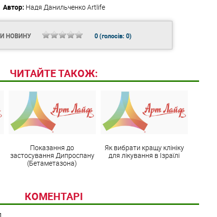
Автор:
Надя Данильченко
Artlife
ТИ НОВИНУ
0
(голосів:
0
)
ЧИТАЙТЕ ТАКОЖ:
Показання до
Як вибрати кращу клініку
застосування Дипроспану
для лікування в Ізраїлі
(Бетаметазона)
КОМЕНТАРІ