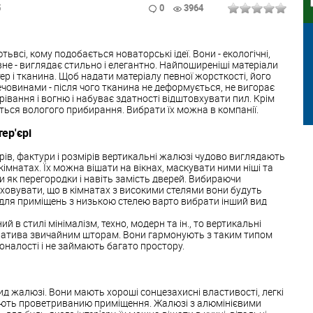
5
0
3964
всі, кому подобається новаторські ідеї. Вони - екологічні,
овне - виглядає стильно і елегантно. Найпоширеніші матеріали
тер і тканина. Щоб надати матеріалу певної жорсткості, його
човинами - після чого тканина не деформується, не вигорає
грівання і вогню і набуває здатності відштовхувати пил. Крім
яться вологого прибирання. Вибрати їх можна в компанії.
ер'єрі
ів, фактури і розмірів вертикальні жалюзі чудово виглядають
 кімнатах. Їх можна вішати на вікнах, маскувати ними ніші та
и як перегородки і навіть замість дверей. Вибираючи
аховувати, що в кімнатах з високими стелями вони будуть
 для приміщень з низькою стелею варто вибрати інший вид
в стилі мінімалізм, техно, модерн та ін., то вертикальні
натива звичайним шторам. Вони гармонують з таким типом
коналості і не займають багато простору.
ид жалюзі. Вони мають хороші сонцезахисні властивості, легкі
ають проветриванию приміщення. Жалюзі з алюмінієвими