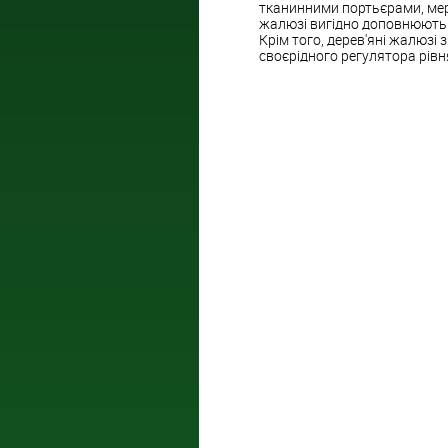
тканинними портьєрами, мер
жалюзі вигідно доповнюють ін
Крім того, дерев'яні жалюзі
своєрідного регулятора рівн