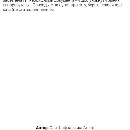
забезпечать і необхідними документами щоб уникнути різних
непорозумінь. Приходьте на пункт прокату, беріть велосипед і
катайтеся з задоволенням.
Автор:
Оля Шафранська
Artlife