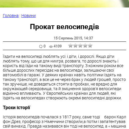
Головна
:
Новини
Прокат велосипедів
15 Серпень 2015
, 14:37
0
4109
Їздити на велосипеді люблять усі: і діти, і дорослі. Якщо діти
люблять тому, що це для нихгра, розвага, то дорослі знають і
користь від їзди на такому виді транспорту. З кожним роком все
більше дорослих пересідає на велосипеди, залишаючи свої
автомобілі в гаражі. У деяких країнах навіть політики їздять на
такому транспорті, а все це не через брак у людей грошей, просто
так зручніше, не доведеться стояти в пробках, не вредно для
окружающей середовища, та й зміцнення здоров'я велосипеди
відмінно впливають. У Європейських країнах для людей, які
їздять на велосипедах створюють окремі велосипедні доріжки.
Трохи історії
Історія велосипедів почалася з 1817 року, саме тоді барон Карл
фон Дрез, професор з Німеччини створили,а потім і запатентував
свій винахід. Правда називався він тоді не велосипед, а « машина