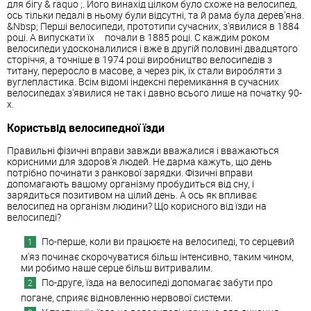
для бігу & raquo ;. Його винахід цілком було схоже на велосипед,
ось тільки педалі в ньому були відсутні, та й рама була дерев'яна.
&Nbsp; Перші велосипеди, прототипи сучасних, з'явилися в 1884
році. А випускати їх почали в 1885 році. С каждим роком
велосипеди удосконалилися і вже в другій половині двадцятого
сторіччя, а точніше в 1974 році виробництво велосипедів з
титану, переросло в масове, а через рік, їх стали виробляти з
вуглепластика. Всім відомі індексні перемикання в сучасних
велосипедах з'явилися не так і давно всього лише на початку 90-
х.
Користьвід велосипедної їзди
Правильні фізичні вправи завжди вважалися і вважаються
корисними для здоров'я людей. Не дарма кажуть, що день
потрібно починати з ранкової зарядки. Фізичні вправи
допомагають вашому організму пробудиться від сну, і
зарядиться позитивом на цілий день. А ось як впливає
велосипед на організм людини? Що корисного від їзди на
велосипеді?
По-перше, коли ви працюєте на велосипеді, то серцевий
м'яз починає скорочуватися більш інтенсивно, таким чином,
ми робимо наше серце більш витривалим.
По-друге, їзда на велосипеді допомагає забути про
погане, сприяє відновленню нервової системи.