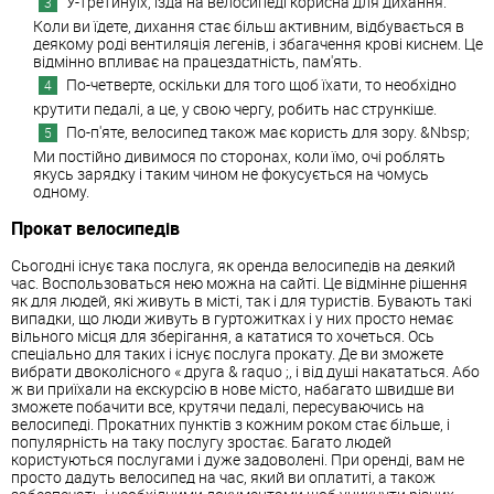
У-третинуїх, їзда на велосипеді корисна для дихання.
Коли ви їдете, дихання стає більш активним, відбувається в
деякому роді вентиляція легенів, і збагачення крові киснем. Це
відмінно впливає на працездатність, пам'ять.
По-четверте, оскільки для того щоб їхати, то необхідно
крутити педалі, а це, у свою чергу, робить нас стрункіше.
По-п'яте, велосипед також має користь для зору. &Nbsp;
Ми постійно дивимося по сторонах, коли їмо, очі роблять
якусь зарядку і таким чином не фокусується на чомусь
одному.
Прокат велосипедів
Сьогодні існує така послуга, як оренда велосипедів на деякий
час. Воспользоваться нею можна на сайті. Це відмінне рішення
як для людей, які живуть в місті, так і для туристів. Бувають такі
випадки, що люди живуть в гуртожитках і у них просто немає
вільного місця для зберігання, а кататися то хочеться. Ось
спеціально для таких і існує послуга прокату. Де ви зможете
вибрати двоколісного « друга & raquo ;, і від душі накататься. Або
ж ви приїхали на екскурсію в нове місто, набагато швидше ви
зможете побачити все, крутячи педалі, пересуваючись на
велосипеді. Прокатних пунктів з кожним роком стає більше, і
популярність на таку послугу зростає. Багато людей
користуються послугами і дуже задоволені. При оренді, вам не
просто дадуть велосипед на час, який ви оплатиті, а також