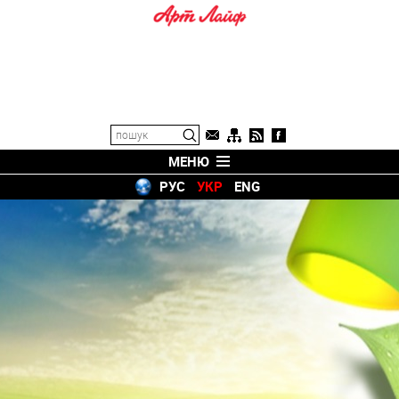
МЕНЮ
РУС
УКР
ENG