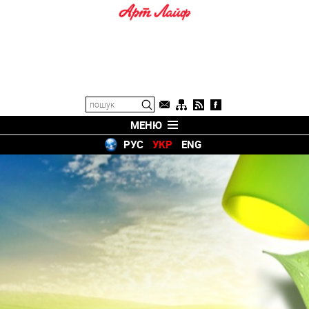
МЕНЮ
РУС
УКР
ENG