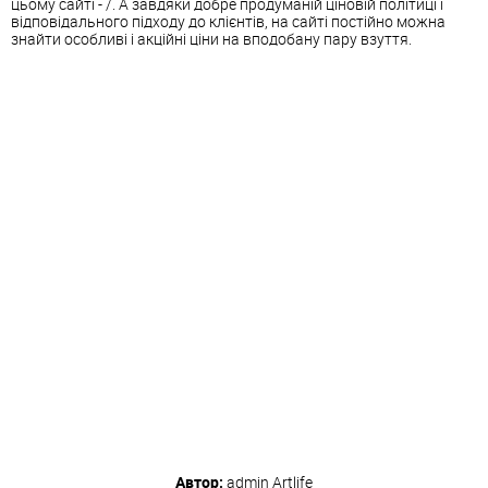
цьому сайті - /. А завдяки добре продуманій ціновій політиці і
відповідального підходу до клієнтів, на сайті постійно можна
знайти особливі і акційні ціни на вподобану пару взуття.
Автор:
admin
Artlife