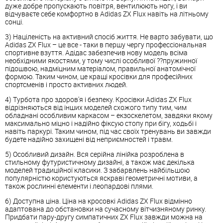
дуже добре пропускають повітря, вентилюють ногу, і ви
відчуваєте себе комфортно в Adidas ZX Flux навіть на літньому
сонці.
3) Націленість на активний спосіб життя. Не варто забувати, що
Adidas ZX Flux – це все - таки в першу чергу профессіональная
спортивне взуття. Адідас забезпечив нову модель всіма
необхідними якостями, у тому числі особливої ??пружинної
підошвою, надміцним матеріалом, правильної анатомічної
формою. Таким чином, це кращі кросівки для професійних
спортсменів і просто активних людей.
4) Турбота про здоров'я і безпеку. Кросівки Adidas ZX Flux
відрізняються від інших моделей схожого типу тим, чим
обладнані особливим каркасом – екзоскелетом, завдяки якому
максимально міцно і надійно фіксую стопу при бігу, ходьбі і
навіть паркурі. Таким чином, під час своїх тренувань ви завжди
будете надійно захищені від неприємностей і травм.
5) Особливий дизайн. Вся серійна лінійка розроблена в
стильному футуристичному дизайні, а також має декілька
моделей традиційної класики. З забарвлень найбільшою
популярністю користуються яскраві геометричні мотиви, а
також рослинні елементи і леопардові плями.
6) Доступна ціна. Ціна на кросовкі Adidas ZX Flux відмінно
адаптована до обстановки на сучасному вітчизняному ринку.
Придбати пару-другу симпатичних ZX Flux завжди можна на