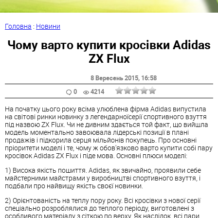
Головна
:
Новини
Чому варто купити кросівки Adidas
ZX Flux
8 Вересень 2015
, 16:58
0
4214
На початку цього року всіма улюблена фірма Adidas випустила
на світові ринки новинку з легендарноїсерії спортивного взуття
під назвою ZX Flux. Чи не дивним здається той факт, що вийшла
модель моментально завоювала лідерські позиції в плані
продажів і підкорила серця мільйонів покупець. Про основні
пріоритети моделі і те, чому ж обов'язково варто купити собі пару
кросівок Adidas ZX Flux і піде мова. Основні плюси моделі:
1) Висока якість пошиття. Adidas, як звичайно, проявили себе
майстерними майстрами у виробництві спортивного взуття, і
подбали про найвищу якість своєї новинки.
2) Орієнтованість на теплу пору року. Всі кросівки з нової серії
спеціально розроблялися до теплого періоду, виготовлені з
особливого матеріалу з сіткою по верху. Як наслідок, всі пари