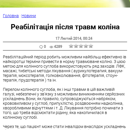
Головна
:
Новини
Реабілітація після травм коліна
17 Лютий 2014
, 00:24
0
4289
Реабілітаційний період робить можливим найбільш ефективно ів
найкоротші терміни привести в норму травмоване коліно. З цією
метою для колінного суглоба використовують ряд заходів: ЛФК,
масажі,
тибетські методи лікування (
аурикулотерапия,
вакуум-
терапія,
моксотерапія,
голковколювання,
фітотерапія,
стоун-
терапія,
гірудотерапія
)
та ін.
Перелом колінного суглоба, як і інші травми в цій важливій
галузі, небезпечні у зв'язку з можливим виникненням серйозних
ускладнень.Вони, як правило, супроводжуються набряком,
крововиливом у суглоб, припухлістю, роздвоєнням надколінка,
хворобливими відчуттями і т. Д. Лікування потрібно починати з
того, що треба відсмоктати рідину, яка накопичилася в
колінному суглобі.
Через те, що пацієнт може стати інвалідом внаслідок ускладнень