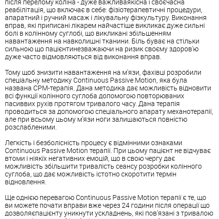
після перелому коліна - дуже важливаякісна і своєчасна
реабілітація, що включає в себе: фізіотерапевтичні процедури,
апаратний і ручний масаж і лікувальну фізкультуру. Виконання
вправ, які приписані лікарем найчастіше викликає дуже сильні
болі в колінному суглобі, що викликані збільшенням
навантаження на навколишні тканини. Біль буває на стільки
сильною що пацієнтинезважаючи на ризик своєму здоров'ю
дуже часто відмовляються від виконання вправ.
Тому щоб знизити навантаження на м'язи, фахівці розробили
спеціальну методику Continuous Passive Motion, яка була
названа СРМ-терапія. Дана методика дає можливість відновити
всі функції колінного суглоба допомогою повторюваних
пасиввих рухів протягом тривалого часу. Дана терапія
проводиться за допомогою спеціального апарату механотерапії,
але при всьому цьому м'язи ноги залишаються повністю
розслабленими.
Легкість і безболісність процесу є відмінними ознаками
Continuous Passive Motion терапії. При цьому пацієнт не відчуває
втоми і ніякїх негативних емоцій, що в свою чергу дає
можливість збільшити тривалість сеансу розробки колінного
суглоба, що дає можливість істотно скоротити термін
відновлення.
Ще однією перевагою Continuous Passive Motion терапії є те, що
ви можете почати вправи вже через 24 години після операції що
дозволяєпацієнту уникнути ускладнень, які пов'язані з тривалою