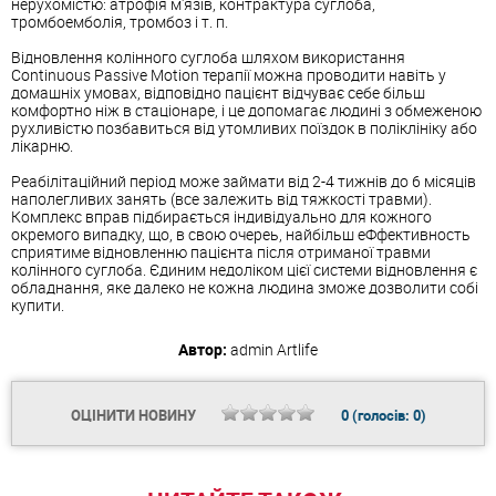
нерухомістю: атрофія м'язів, контрактура суглоба,
тромбоемболія, тромбоз і т. п.
Відновлення колінного суглоба шляхом використання
Continuous Passive Motion терапії можна проводити навіть у
домашніх умовах, відповідно пацієнт відчуває себе більш
комфортно ніж в стаціонаре, і це допомагає людині з обмеженою
рухливістю позбавиться від утомливих поїздок в поліклініку або
лікарню.
Реабілітаційний період може займати від 2-4 тижнів до 6 місяців
наполегливих занять (все залежить від тяжкості травми).
Комплекс вправ підбирається індивідуально для кожного
окремого випадку, що, в свою очереь, найбільш еФфективность
сприятиме відновленню пацієнта після отриманої травми
колінного суглоба. Єдиним недоліком цієї системи відновлення є
обладнання, яке далеко не кожна людина зможе дозволити собі
купити.
Автор:
admin
Artlife
ОЦІНИТИ НОВИНУ
0
(голосів:
0
)