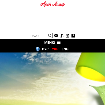
МЕНЮ
РУС
УКР
ENG