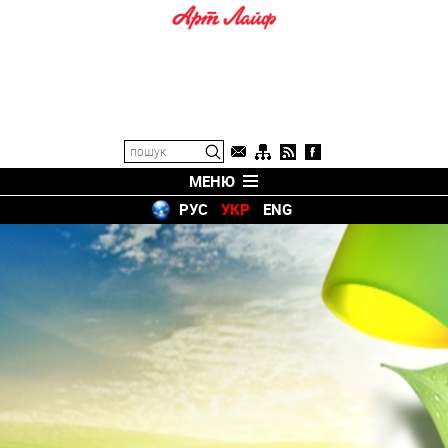
МЕНЮ
РУС
УКР
ENG