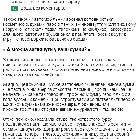
не варто - вони викликають спрагу.
Вода. Без коментарів.
Також жіночий автомобільний арсенал доповнюється
косметикою, духами, парою панчіх, змінноївзуттям (для тих, кому
незручно натискати педалі тапочками на каблуках) і аксесуаром
для нього (автопьятка). Однак слід пам'ятати: все має бути в
міру. Не перетворюйте бардачок в бардак!
« А можна заглянути у ваші сумки? »
З таким питанням-проханням підходили до студенткам і
викладачам відділення журналістики. Хто відмовлявся, хтось з
радістю погоджувався, хтось попередньо перевіряв вміст сумки
- так, ось що з цього вийшло.
&Laquo; Це її сумочка? Може, заглянемо? - Не чіпай! Жіноча сумка
- це пастка. У ній зберігаються такі таємниці, про які нам краще
не знати! » - Саме так говорили про жіночу сумку героі однією з
голлівудських комедій. Щоб спростувати або підтвердити теорію,
що жіноча сумка - майже чорна діра, люди вирішили
промоніторити вміст сумки дівчини-журналістки під час сесії.
Отже, почнемо: Людмила, студентка четвертого курсу,
поділилася з нами, що часто в своїй сумці знаходить речі, яким
сама ж і дивується. ДоПриміром, зі своєї сумки дівчина витягла
гаманець, телефон, плеєр, цукерки, замінник цукру, паперовий
кораблик, близько 40 візиток, зошити, сірники, запальничку,