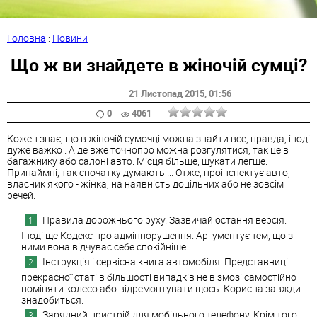
Головна
:
Новини
Що ж ви знайдете в жіночій сумці?
21 Листопад 2015
, 01:56
0
4061
Кожен знає, що в жіночій сумочці можна знайти все, правда, іноді
дуже важко . А де вже точнопро можна розгулятися, так це в
багажнику або салоні авто. Місця більше, шукати легше.
Принаймні, так спочатку думають ... Отже, проінспектує авто,
власник якого - жінка, на наявність доцільних або не зовсім
речей.
Правила дорожнього руху. Зазвичай остання версія.
Іноді ще Кодекс про адмінпорушення. Аргументує тем, що з
ними вона відчуває себе спокійніше.
Інструкція і сервісна книга автомобіля. Представниці
прекрасної статі в більшості випадків не в змозі самостійно
поміняти колесо або відремонтувати щось. Корисна завжди
знадобиться.
Зарядний пристрій для мобільного телефону. Крім того,