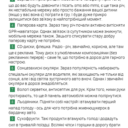
що до вас будуть дзвонити і пісать sms або mms, є ще така річ,
як нестабільна мережу або просто бажання вашої дитини
(якщо у вас вона є) пограти в гру. І буде дуже прикро
залишитися без зв'язку в найпотрібніший момент.
Паперова карта. Зараз таку річ почали активно витісняти
GPR-навігатори. Однак зв'язок із супутником може зникнути,
мобільна мережа також. Зацього списувати стару добру
паперову карту не потрібно.
CD-диски, флешка. Радіо - річ, звичайно, корисна, але там
ще є реклама. Тому диск з улюбленими композиціями (без
рекламних перерв) - саме те, що потрібно в дорозі для гарного
настрою.
Сонцезахисні окуляри. Зараз популярність набирають
спеціальні окуляри для водителя, які захищають не тільки від
сонця, але і від світла зустрічного авто вночі. Однак і звичайні
окуляри в дорозі знадобляться.
Вологі серветки, антисептик для рук. Крім того, ними руки
протирають, то ще й панель автомобіля можна полірнутися.
Льодяники. Підняти собі настрій і втамувати перший
напад голоду - ось для чого потрібна жменюцукерок в
бардачку авто.
Сухофрукти. Такі продукти вгамують голод і додадуть
сил в тривалій поїздці. Всілякі чіпси і горішки в дорогу брати