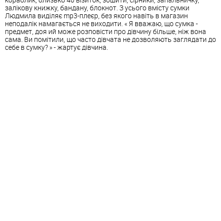
залікову книжку, бандану, блокнот. З усього вмісту сумки
Людмила виділяє mp3-плеєр, без якого навіть в магазин
неподалік намагається не виходити. « Я вважаю, що сумка -
предмет, доя ий може розповісти про дівчину більше, ніж вона
сама. Ви помітили, що часто дівчата не дозволяють заглядати до
себе в сумку? » - жартує дівчина.