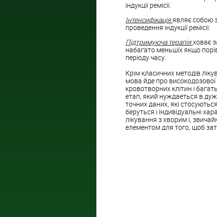
індукції ремісії.
Інтенсифікація
являє собою з
проведення індукції ремісії.
Підтримуюча терапія
ховає з
набагато меньшїх якщо порів
періоду часу.
Крім класичних методів ліку
мова йде про високодозової
кровотворних клітин і багать
етап, який нуждаеться в дуж
точних даних, які стосуютьс
беруться і індивідуальні ха
лікування з хворим і, звича
елементом для того, щоб за