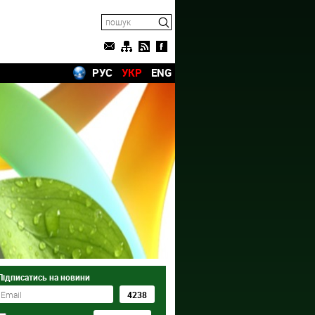
РУС
УКР
ENG
Підписатись на новини