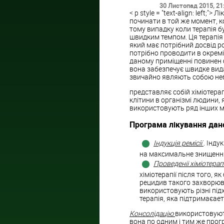
30 Листопад 2015
, 21
< p style = "text-align: left;
починати в той же момент, к
тому випадку коли терапія б
швидким темпом. Ця терапія
який має потрібний досвід р
потрібно проводити в окремій
даному приміщенні повинен б
вона забезпечує швидке вида
звичайно являють собою небе
представляє собій хіміотерап
клітини в організмі людини, 
використовують ряд інших ме
Програма лікування дан
Індукція ремісії
. Інду
на максимальне знищення 
Проведеніі хіміотерап
хіміотерапії після того, 
рецидив такого захворюва
використовують різні підх
терапія, яка підтримаєает
Консолідацію
використовують
вона по одним і тим же прог