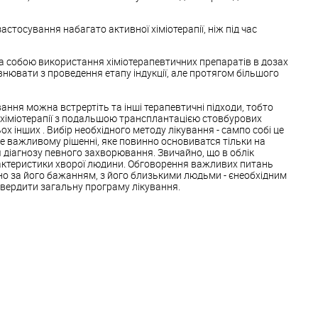
астосування набагато активної хіміотерапії, ніж під час
а собою використання хіміотерапевтичних препаратів в дозах
нювати з проведення етапу індукції, але протягом більшого
вання можна встрертіть та інші терапевтичні підходи, тобто
 хіміотерапії з подальшою трансплантацією стовбурових
ох інших . Вибір необхідного методу лікування - сампо собі це
е важливому рішенні, яке повинно основиватся тільки на
я діагнозу певного захворювання. Звичайно, що в облік
рактеристики хворої людини. Обговорення важливих питань
йно за його бажанням, з його близькими людьми - єнеобхідним
твердити загальну програму лікування.