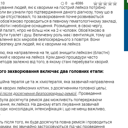
:10
0
4086
"> Лікування людей, які є хворими на гострий лейкоз потрібно
оли ви узнали про підтвердження даного діагнозу, тому що в
уде отсуствовалі, то захворювання почне розвивається
 обов'язково проводиться в певному гематологічному закладі,
оботи і необхідне оснащення. Розміщення, в свою чергу,
 палаті, нпро не більш ніж на 2-х чоловік. Обов'язково в
ути туалет і душ. Величезну роль має і вентиляція, тому що
лення всіх мікробів безпосереднього з повітря. Вони
зпеку для людей, які є хворими на лейкоз.
ію, яка направленна на те, щоб знищити лейкозні (бластні)
який є хворим на лейкоз. Крім даної процедури часто
тодів залежно від того, в якому стані перебувати хворий.
ого захворювання включає два головних етапи:
кційна терапія це та ж хіміотерапія, яка зазвичай направленна
хворих лейкозних клітин, з досягненням головної цельі;
ії після досягнення безпосередньо ремісії
. Проведення
як була досягнута ремісія дає можливість попереджаючи
ння, як лейкоз. На даному етапі лікування зазвичай
оди: консолідація, інтенсифікація і, що не менш важливо,
.
 після того, як буде досягнута повна ремісія і проводиться
рамам, які звичайно застосовуються під час проведення