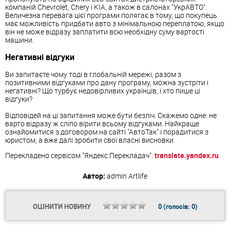
компаній Chevrolet, Chery і KIA, а також в салонах "УкрАВТО".
Величезна перевага цієї програми полягає в тому, що покупець
має можливість придбати авто з мінімальною переплатою, якщо
він не може відразу заплатити всю необхідну суму вартості
машини.
Негативні відгуки
Ви запитаєте чому тоді в глобальній мережі, разом з
позитивними відгуками про дану програму, можна зустріти і
негативні? Що турбує недовірливих українців, і хто пише ці
відгуки?
Відповідей на ці запитання може бути безліч. Скажемо одне: не
варто відразу ж сліпо вірити всьому відгуками. Найкраще
ознайомитися з договором на сайті "АвтоТак" і порадитися з
юристом, а вже далі зробити свої власні висновки.
Перекладено сервісом "Яндекс.Перекладач":
translate.yandex.ru
.
Автор:
admin
Artlife
ОЦІНИТИ НОВИНУ
0
(голосів:
0
)