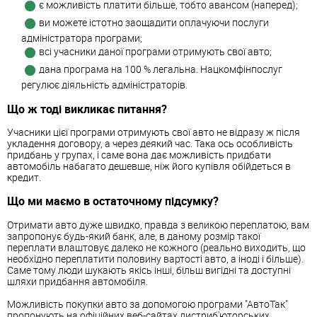
є можливість платити більше, тобто авансом (наперед);
ви можете істотно заощадити оплачуючи послуги
адміністратора програми;
всі учасники даної програми отримують свої авто;
дана програма на 100 % легальна. Нацкомфінпослуг
регулює діяльність адміністраторів.
Що ж тоді викликає питання?
Учасники цієї програми отримують свої авто не відразу ж після
укладення договору, а через деякий час. Така ось особливість
придбань у групах, і саме вона дає можливість придбати
автомобіль набагато дешевше, ніж його купівля обійдеться в
кредит.
Що ми маємо в остаточному підсумку?
Отримати авто дуже швидко, правда з великою переплатою, вам
запропонує будь-який банк, але, в даному розмір такої
переплати влаштовує далеко не кожного (реально виходить, що
необхідно переплатити половину вартості авто, а іноді і більше).
Саме тому люди шукають якісь інші, більш вигідні та доступні
шляхи придбання автомобіля.
Можливість покупки авто за допомогою програми "АвтоТак"
пропонують на офіційних веб-сайтах дистриб'юторських