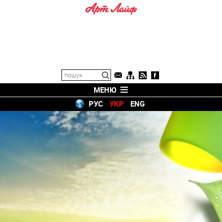
МЕНЮ
РУС
УКР
ENG