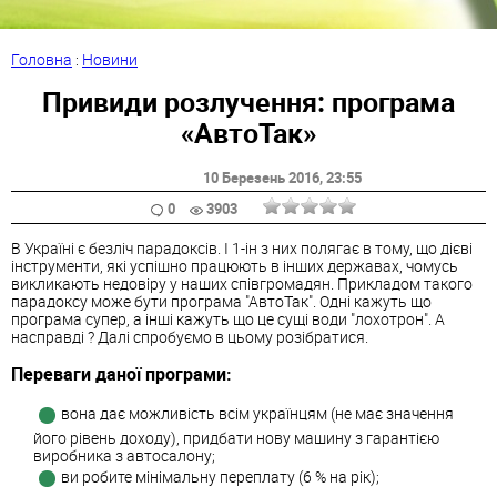
Головна
:
Новини
Привиди розлучення: програма
«АвтоТак»
10 Березень 2016
, 23:55
0
3903
В Україні є безліч парадоксів. І 1-ін з них полягає в тому, що дієві
інструменти, які успішно працюють в інших державах, чомусь
викликають недовіру у наших співгромадян. Прикладом такого
парадоксу може бути програма "АвтоТак". Одні кажуть що
програма супер, а інші кажуть що це сущі води "лохотрон". А
насправді ? Далі спробуємо в цьому розібратися.
Переваги даної програми:
вона дає можливість всім українцям (не має значення
його рівень доходу), придбати нову машину з гарантією
виробника з автосалону;
ви робите мінімальну переплату (6 % на рік);