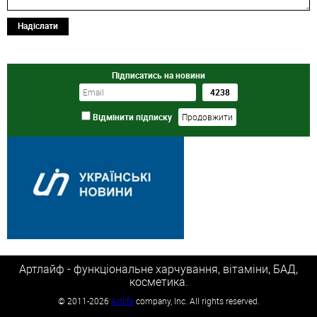
Надіслати
Підписатись на новини
Відмінити підписку
Артлайф - функціональне харчування, вітаміни, БАД,
косметика.
©
2011-2026
Artlife
company, Inc. All rights reserved.