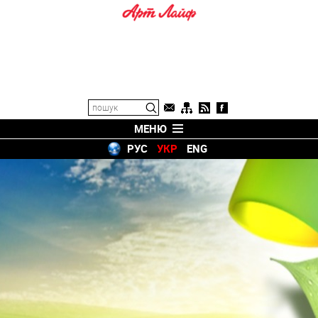
МЕНЮ
РУС
УКР
ENG