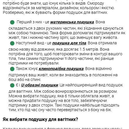
потрібно буде знати, що існує кілька їх видів. Смороду
відрізняються за матеріалом, дизайном, кольором і якістю.
Розберемо, які ж бувають форми подушок для вагітних.
Перший з них - це
материнська подушка
. Вона
складається з двох рухомих частин, які з'єднання єднуються
між собою тканиною. Така форма допомагає підтримувати як
живіт, так і нижню частину spini, що зменшує вагу живота.
Наступний вид - це
подушка для тіла
. Вона отримала
свою назву від довжини, яка досягає 1.5 метрів. Вона
потрібна для того, щоб повторювати зміни в контурі вашого
тіла, тим самим підтримуючи ті його частини, які раніше
підтримки не потребували.
Також існує
клиноподібна подушка
. Вона відмінно
підтримує ваш живіт, коли ви знаходитесь в положенні на
боці або на спині.
Є і
U-образні подушки
. Це найпоширеніший вид подушок
для вагітних. Між собою вонирозрізняються за розміром.
Можна вибрати подушку, яка б тільки облягала живіт, а
можна придбати подушку на все тіло, забезпечуючи
підтримку з двох сторін. Такі подушки найбільше підходять
тим, хто під час сну часто перевертається з боку на бік.
Як вибрати подушку для вагітних?
Коли ви визначилися з формою подушки, пора звернути увагу і