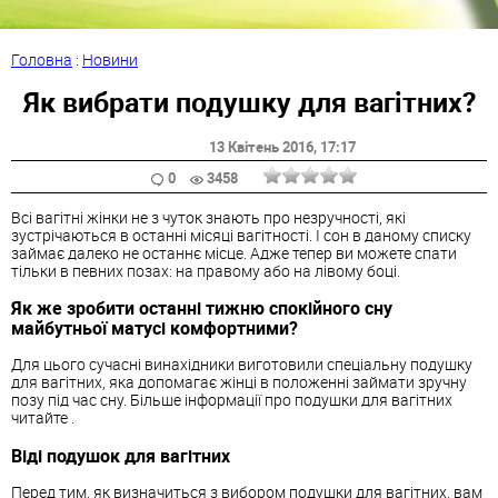
Головна
:
Новини
Як вибрати подушку для вагітних?
13 Квітень 2016
, 17:17
0
3458
Всі вагітні жінки не з чуток знають про незручності, які
зустрічаються в останні місяці вагітності. І сон в даному списку
займає далеко не останнє місце. Адже тепер ви можете спати
тільки в певних позах: на правому або на лівому боці.
Як же зробити останні тижню спокійного сну
майбутньої матусі комфортними?
Для цього сучасні винахідники виготовили спеціальну подушку
для вагітних, яка допомагає жінці в положенні займати зручну
позу під час сну. Більше інформації про подушки для вагітних
читайте .
Віді подушок для вагітних
Перед тим, як визначиться з вибором подушки для вагітних, вам