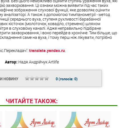
вуха. Без цього неможливо оцінити ступінь ураження вуха, які
дію захворювання. Ці ознаки можна виявити під час таких
рафічне зображення слухової функції, яке дозволяє оцінити
у аналізаторі. А також з допомогою тимпанометрії - метод
нкції середнього вуха, ступеня рухливості барабанної
хових кісточок (молоточок, ковадло, стремено) шляхом
вітря в слуховому каналі. Адже неправильно підібране
трити захворювання, і воно перейде в хронічне. Тим більше, що
складнення саме на вуха, і тому перш ніж лікувати, потрібно
кс.Перекладач":
translate.yandex.ru
.
Автор:
Надя Андрійчук
Artlife
ТИ НОВИНУ
0
(голосів:
0
)
ЧИТАЙТЕ ТАКОЖ: