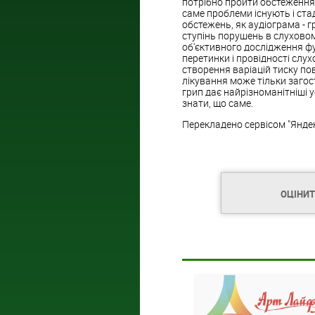
потрібно пройти обстеження 
саме проблеми існують і ста
обстежень, як аудіограма - г
ступінь порушень в слуховом
об'єктивного дослідження фу
перетинки і провідності слу
створення варіацій тиску по
лікування може тільки загос
грип дає найрізноманітніші у
знати, що саме.
Перекладено сервісом "Янде
ОЦІНИ