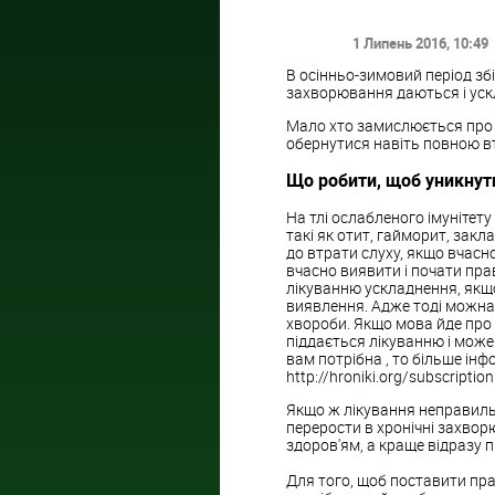
1 Липень 2016
, 10:49
В осінньо-зимовий період збі
захворювання даються і ускл
Мало хто замислюється про те
обернутися навіть повною вт
Що робити, щоб уникнути
На тлі ослабленого імунітету
такі як отит, гайморит, закл
до втрати слуху, якщо вчасн
вчасно виявити і почати пр
лікуванню ускладнення, якщо 
виявлення. Адже тоді можна
хвороби. Якщо мова йде про п
піддається лікуванню і може 
вам потрібна , то більше інф
http://hroniki.org/subscription
Якщо ж лікування неправиль
перерости в хронічні захворю
здоров'ям, а краще відразу 
Для того, щоб поставити пра