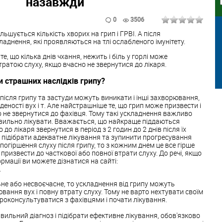
назавжди
0
3506
льшується кількість хворих на грип і ГРВІ. А після
аднення, які проявляються на тлі ослабленого імунітету.
, що кілька днів чхання, нежить і біль у горлі може
ратою слуху, якщо вчасно не звернутися до лікаря.
 страшних наслідків грипу?
 після грипу та застуди можуть виникати і інші захворювання,
аденості вух і т. Але найстрашніше те, що грип може призвести і
о не звернутися до фахівця. Тому такі ускладнення важливо
авильно лікувати. Вважається, що найкраще піддаються
до лікаря звернутися в період з 2 годин до 2 днів після їх
 підібрати адекватне лікування та зупинити прогресування
огіршення слуху після грипу, то з кожним днем ​​це все гірше
призвести до часткової або повної втрати слуху. До речі, якщо
ормації ви можете дізнатися на сайті:
.
не або несвоєчасне, то ускладнення від грипу можуть
вання вух і повну втрату слуху. Тому не варто нехтувати своїм
проконсультуватися з фахівцями і почати лікування.
вильний діагноз і підібрати ефективне лікування, обов'язково