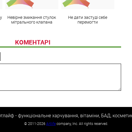
ку
Невірне змикання стулок
Не дати застуді себе
мітрального клапана
перемогти
КОМЕНТАРІ
тлайф - функціональне харчування, вітаміни, БАД, космети
©
2011-2026
Artlife
company, Inc. All rights reserved.