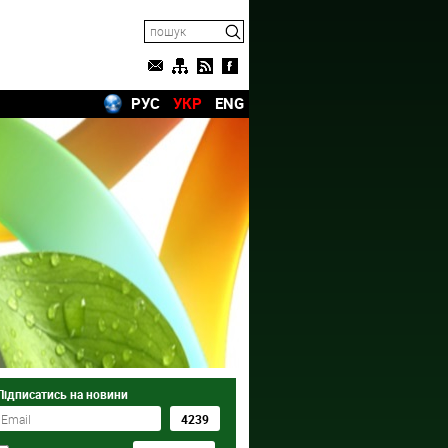
РУС
УКР
ENG
Підписатись на новини