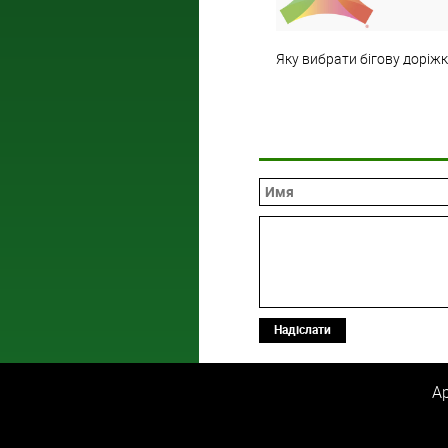
Яку вибрати бігову доріж
Надіслати
Ар