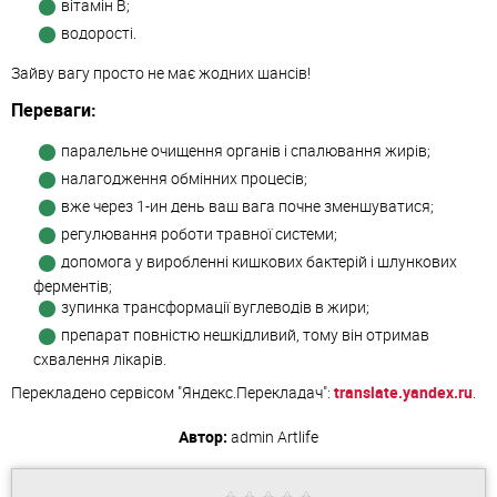
вітамін В;
водорості.
Зайву вагу просто не має жодних шансів!
Переваги:
паралельне очищення органів і спалювання жирів;
налагодження обмінних процесів;
вже через 1-ин день ваш вага почне зменшуватися;
регулювання роботи травної системи;
допомога у виробленні кишкових бактерій і шлункових
ферментів;
зупинка трансформації вуглеводів в жири;
препарат повністю нешкідливий, тому він отримав
схвалення лікарів.
Перекладено сервісом "Яндекс.Перекладач":
translate.yandex.ru
.
Автор:
admin
Artlife