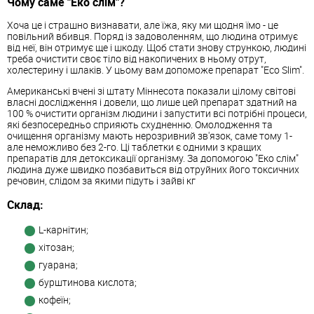
Чому саме "Еко слім"?
Хоча це і страшно визнавати, але їжа, яку ми щодня їмо - це
повільний вбивця. Поряд із задоволенням, що людина отримує
від неї, він отримує ще і шкоду. Щоб стати знову стрункою, людині
треба очистити своє тіло від накопичених в ньому отрут,
холестерину і шлаків. У цьому вам допоможе препарат "Eco Slim".
Американські вчені зі штату Міннесота показали цілому світові
власні дослідження і довели, що лише цей препарат здатний на
100 % очистити організм людини і запустити всі потрібні процеси,
які безпосередньо сприяють схудненню. Омолодження та
очищення організму мають нерозривний зв'язок, саме тому 1-
але неможливо без 2-го. Ці таблетки є одними з кращих
препаратів для детоксикації організму. За допомогою "Еко слім"
людина дуже швидко позбавиться від отруйних його токсичних
речовин, слідом за якими підуть і зайві кг
Склад:
L-карнітин;
хітозан;
гуарана;
бурштинова кислота;
кофеїн;