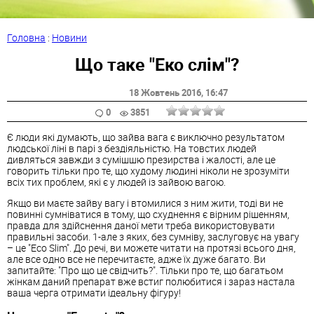
Головна
:
Новини
Що таке "Еко слім"?
18 Жовтень 2016
, 16:47
0
3851
Є люди які думають, що зайва вага є виключно результатом
людської ліні в парі з бездіяльністю. На товстих людей
дивляться завжди з сумішшю презирства і жалості, але це
говорить тільки про те, що худому людині ніколи не зрозуміти
всіх тих проблем, які є у людей із зайвою вагою.
Якщо ви маєте зайву вагу і втомилися з ним жити, тоді ви не
повинні сумніватися в тому, що схуднення є вірним рішенням,
правда для здійснення даної мети треба використовувати
правильні засоби. 1-але з яких, без сумніву, заслуговує на увагу
– це "Eco Slim". До речі, ви можете читати на протязі всього дня,
але все одно все не перечитаєте, адже їх дуже багато. Ви
запитайте: "Про що це свідчить?". Тільки про те, що багатьом
жінкам даний препарат вже встиг полюбитися і зараз настала
ваша черга отримати ідеальну фігуру!