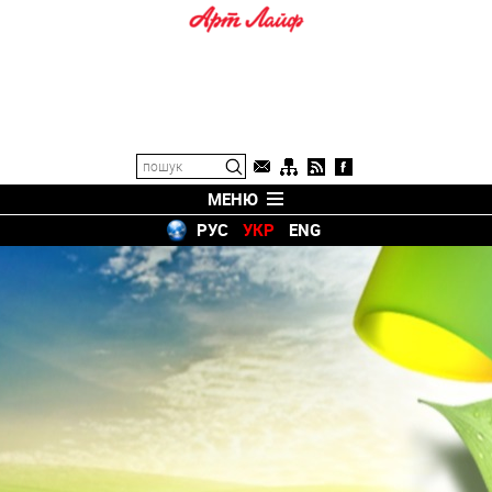
МЕНЮ
РУС
УКР
ENG