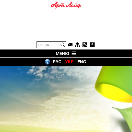
МЕНЮ
РУС
УКР
ENG