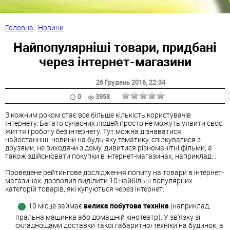
Головна
:
Новини
Найпопулярніші товари, придбані
через інтернет-магазини
26 Грудень 2016
, 22:34
0
3958
З кожним роком стає все більше кількість користувачів
Інтернету. Багато сучасних людей просто не можуть уявити своє
життя і роботу без інтернету. Тут можна дізнаватися
найостанніші новини на будь-яку тематику, спілкуватися з
друзями, не виходячи з дому, дивитися різноманітні фільми, а
також здійснювати покупки в інтернет-магазинах, наприклад: .
Проведене рейтингове дослідження попиту на товари в інтернет-
магазинах, дозволив виділити 10 найбільш популярних
категорій товарів, які купуються через інтернет:
10 місце займає
велика побутова техніка
(наприклад,
пральна машинка або домашній кінотеатр). У зв'язку зі
складнощами доставки такої габаритної техніки на будинок, а