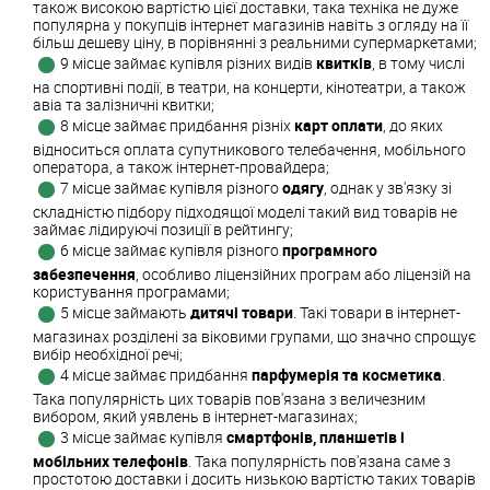
також високою вартістю цієї доставки, така техніка не дуже
популярна у покупців інтернет магазинів навіть з огляду на її
більш дешеву ціну, в порівнянні з реальними супермаркетами;
9 місце займає купівля різних видів
квитків
, в тому числі
на спортивні події, в театри, на концерти, кінотеатри, а також
авіа та залізничні квитки;
8 місце займає придбання різніх
карт оплати
, до яких
відноситься оплата супутникового телебачення, мобільного
оператора, а також інтернет-провайдера;
7 місце займає купівля різного
одягу
, однак у зв'язку зі
складністю підбору підходящої моделі такий вид товарів не
займає лідируючі позиції в рейтингу;
6 місце займає купівля різного
програмного
забезпечення
, особливо ліцензійних програм або ліцензій на
користування програмами;
5 місце займають
дитячі товари
. Такі товари в інтернет-
магазинах розділені за віковими групами, що значно спрощує
вибір необхідної речі;
4 місце займає придбання
парфумерія та косметика
.
Така популярність цих товарів пов'язана з величезним
вибором, який уявлень в інтернет-магазинах;
3 місце займає купівля
смартфонів, планшетів і
мобільних телефонів
. Така популярність пов'язана саме з
простотою доставки і досить низькою вартістю таких товарів