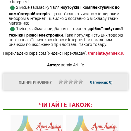
в інтернеті;
2 місце займає купівля
ноутбуків і комплектуючих до
комп'ютерній ютерів
, що пов'язаність язано з їх широким
вибором в інтернеті і швидкою доставкою зі складу таких
магазинів;
1 місце займає придбання в Інтернеті
дрібної побутової
техніки і різної електроніки
. Така популярність цих товарів
пов'язана з їх низькою ціною в інтернеті і мінімальним
ризиком пошкодження при доставці такого товару.
Перекладено сервісом "Яндекс.Перекладач":
translate.yandex.ru
.
Автор:
admin
Artlife
ОЦІНИТИ НОВИНУ
0
(голосів:
0
)
ЧИТАЙТЕ ТАКОЖ: