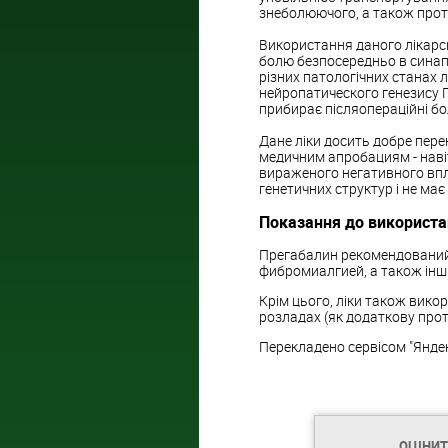
знеболюючого, а також прот
Використання даного лікарсь
болю безпосередньо в синапси
різних патологічних станах
нейропатического генезису П
прибирає післяопераційні бол
Дане ліки досить добре пере
медичним апробациям - наві
вираженого негативного впл
генетичних структур і не ма
Показання до використ
Прегабалин рекомендований 
фибромиалгией, а також ін
Крім цього, ліки також викор
розладах (як додаткову прот
Перекладено сервісом "Янде
ОЦІНИ