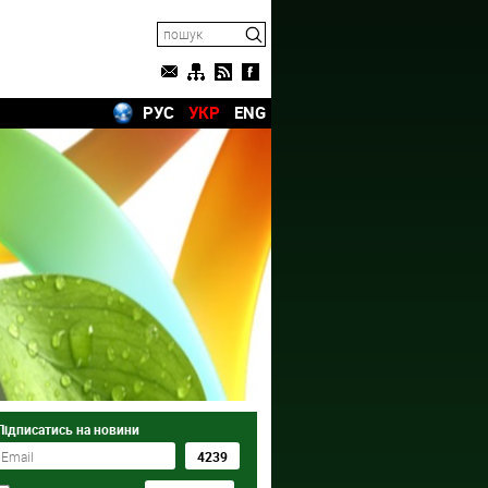
РУС
УКР
ENG
Підписатись на новини