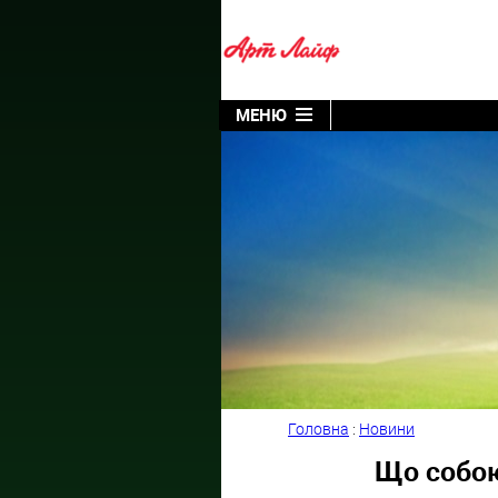
МЕНЮ
Головна
:
Новини
Що собою