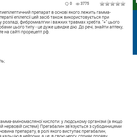
0
3775
отиепілептичний препарат в основі якого лежить гамма-
ерапії епілепсії цей засіб також використовується при
 розладі, фибромиалгии і важких травмах хребта. "+" цього
ами цього типу - це дуже швидке дію. До речі, знайти аптеку,
е на сайті прорецепт.рф.
ль;
гамма-аміномасляної кислоти: у людському організмі (а якщо
ній нервовій системі) Прегабалин зв'язується з субодиницями
ечовина препарату, в ролі якого виступає прегабалин,
кальцію в нейрони, а це, в свою чергу, сприяє прояву