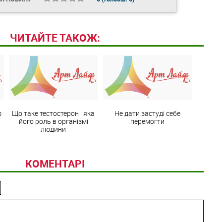
ЧИТАЙТЕ ТАКОЖ:
ф
Що таке тестостерон і яка
Не дати застуді себе
його роль в організмі
перемогти
людини
КОМЕНТАРІ