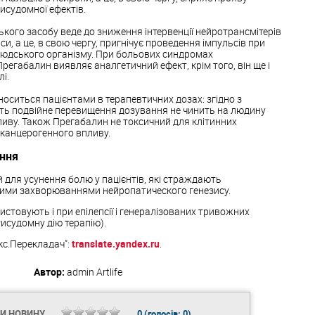
исудомної ефектів.
кого засобу веде до зниження інтервенції нейротрансмітерів
, а це, в свою чергу, пригнічує проведення імпульсів при
 людського організму. При больових синдромах
регабалин виявляє аналгетичний ефект, крім того, він ще і
і.
носиться пацієнтами в терапевтичних дозах: згідно з
ть подвійне перевищення дозування не чинить на людину
иву. Також Прегабалин не токсичний для клітинних
є канцерогенного впливу.
ання
для усунення болю у пацієнтів, які страждають
шими захворюваннями нейропатического генезису.
истовують і при епілепсії і генералізованих тривожних
исудомну дію терапію).
кс.Перекладач":
translate.yandex.ru
.
Автор:
admin
Artlife
ТИ НОВИНУ
0
(голосів:
0
)