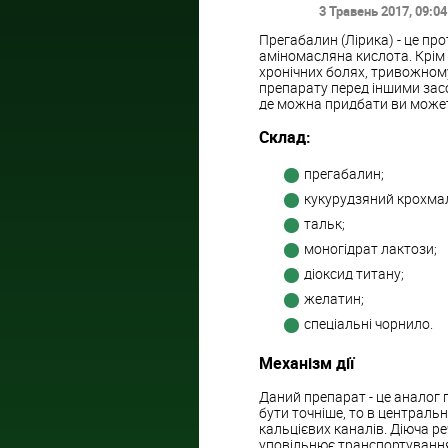
3 Травень 2017
, 09:04
Прегабалин (Лірика) - це пр
аміномасляна кислота. Крім т
хронічних болях, тривожному
препарату перед іншими засоб
де можна придбати ви может
Склад:
прегабалин;
кукурудзяний крохма
тальк;
моногідрат лактози;
діоксид титану;
желатин;
спеціальні чорнило.
Механізм дії
Даний препарат - це аналог 
бути точніше, то в централь
кальцієвих каналів. Діюча р
уповільнює транспортування 