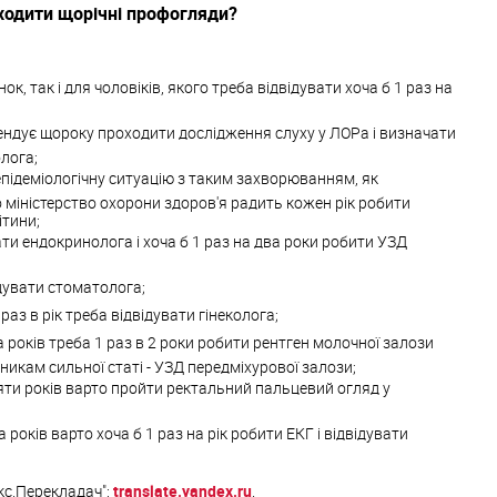
оходити щорічні профогляди?
ок, так і для чоловіків, якого треба відвідувати хоча б 1 раз на
ендує щороку проходити дослідження слуху у ЛОРа і визначати
лога;
епідеміологічну ситуацію з таким захворюванням, як
о міністерство охорони здоров'я радить кожен рік робити
ітини;
ти ендокринолога і хоча б 1 раз на два роки робити УЗД
ідувати стоматолога;
раз в рік треба відвідувати гінеколога;
 років треба 1 раз в 2 роки робити рентген молочної залози
никам сильної статі - УЗД передміхурової залози;
и років варто пройти ректальний пальцевий огляд у
років варто хоча б 1 раз на рік робити ЕКГ і відвідувати
кс.Перекладач":
translate.yandex.ru
.