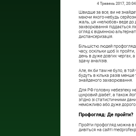
4 Травень 2017
, 20:04
Швидше за все, ви не знайдет
маючи якого-небудь серйозн
жаль, ця «нелюбов» веде до
захворювання піддається лі
огляд є відмінною альтернат
диспансеризація.
Більшістю людей профогляди
часу, оскільки щоб їх пройти
день в дуже довгих чергах, а
здачу аналізів.
Але, як би там не було, в той
будуть в кілька разів менше
знайденого захворювання.
Для РФ головну небезпеку не
цукровий діабет, а також йог
згідно зі статистичними дан
неможливо або дуже дорого
Профогляд: Де пройти?
Пройти профогляд можна в п
дивіться на сайті medprofexpe