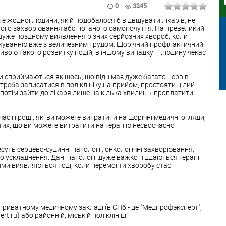
0
3245
е жодної людини, якій подобалося б відвідувати лікарів, не
ого захворювання або поганого самопочуття. На превеликий
 дуже поздному виявлення різних серйозних хвороб, коли
куванню вже з величезним трудом. Щорічний профілактичний
ивою такого розвитку подій, в іншому випадку – людину чекає
 сприймаються як щось, що віднімає дуже багато нервів і
, треба записатися в поліклініку на прийом, простояти цілий
 потім зайти до лікаря лише на кілька хвилин + проплатити
 час і гроші, які ви можете витратити на щорічні медичні огляди,
 тих, що ви можете витратити на терапію несвоєчасно
суть серцево-судинні патології, онкологічні захворювання,
о ускладнення. Дані патології дуже важко піддаються терапії і
ими виявляються тоді, коли перемогти хворобу стає
.
риватному медичному закладі (в СПб - це "Медпрофэксперт",
rt.ru) або районній, міській поліклініці.