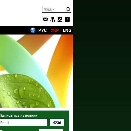
РУС
УКР
ENG
Підписатись на новини