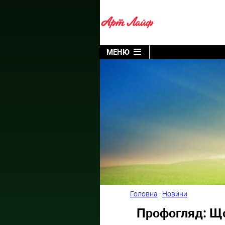
МЕНЮ
Головна
:
Новини
Профогляд: Що