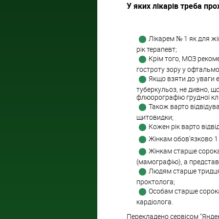
У яких лікарів треба пр
Лікарем № 1 як для жін
рік терапевт;
Крім того, МОЗ реком
гостроту зору у офтальмо
Якщо взяти до уваги 
туберкульоз, не дивно, щ
флюорографію грудної кл
Також варто відвідува
щитовидки;
Кожен рік варто відв
Жінкам обов'язково 1 
Жінкам старше сорока
(мамографію), а представ
Людям старше тридцят
проктолога;
Особам старше сорока 
кардіолога.
Перекладено сервісом "Янде