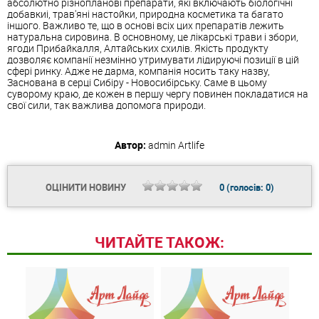
абсолютно різнопланові препарати, які включають біологічні
добавкиі, трав'яні настойки, природна косметика та багато
іншого. Важливо те, що в основі всіх цих препаратів лежить
натуральна сировина. В основному, це лікарські трави і збори,
ягоди Прибайкалля, Алтайських схилів. Якість продукту
дозволяє компанії незмінно утримувати лідируючі позиції в цій
сфері ринку. Адже не дарма, компанія носить таку назву,
Заснована в серці Сибіру - Новосибірську. Саме в цьому
суворому краю, де кожен в першу чергу повинен покладатися на
свої сили, так важлива допомога природи.
Автор:
admin
Artlife
ОЦІНИТИ НОВИНУ
0
(голосів:
0
)
ЧИТАЙТЕ ТАКОЖ: