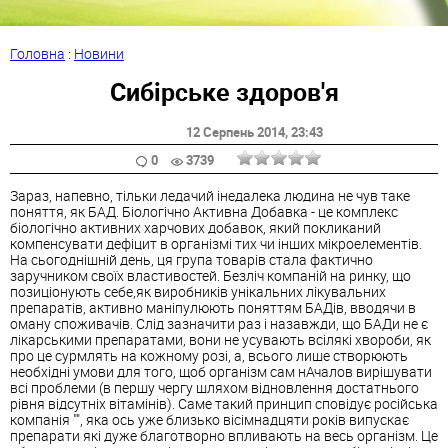
Головна
:
Новини
Сибірське здоров'я
12 Серпень 2014
, 23:43
0
3739
Зараз, напевно, тільки ледачий інедалека людина не чув таке
поняття, як БАД. Біологічно Активна Добавка - це комплекс
біологічно активних харчових добавок, який покликаний
компенсувати дефіцит в організмі тих чи інших мікроелементів.
На сьогоднішній день, ця група товарів стала фактично
заручником своїх властивостей. Безліч компаній на ринку, що
позиціонують себе,як виробників унікальних лікувальних
препаратів, активно маніпулюють поняттям БАДів, вводячи в
оману споживачів. Слід зазначити раз і назавжди, що БАДи не є
лікарськими препаратами, вони не усувають всілякі хвороби, як
про це сурмлять на кожному розі, а, всього лише створюють
необхідні умови для того, щоб організм сам нАчалов вирішувати
всі проблеми (в першу чергу шляхом відновлення достатнього
рівня відсутніх вітамінів). Саме такий принцип сповідує російська
компанія "", яка ось уже близько вісімнадцяти років випускає
препарати які дуже благотворно впливають на весь організм. Це