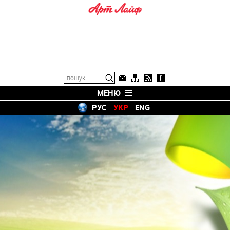
МЕНЮ
РУС
УКР
ENG