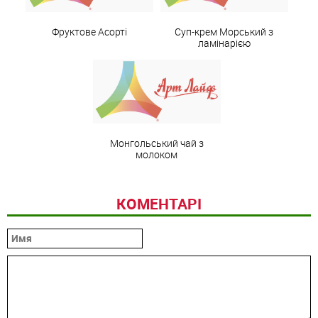
Фруктове Асорті
Суп-крем Морський з
ламінарією
Монгольський чай з
молоком
КОМЕНТАРІ