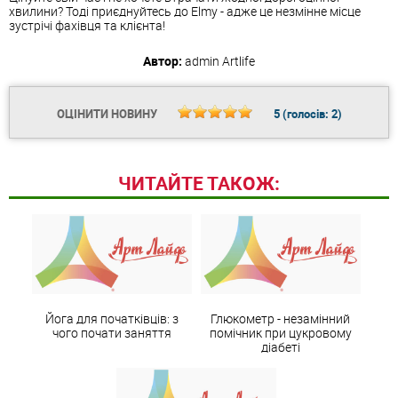
хвилини? Тоді приєднуйтесь до Elmy - адже це незмінне місце
зустрічі фахівця та клієнта!
Автор:
admin
Artlife
ОЦІНИТИ НОВИНУ
5
(голосів:
2
)
ЧИТАЙТЕ ТАКОЖ:
Йога для початківців: з
Глюкометр - незамінний
чого почати заняття
помічник при цукровому
діабеті