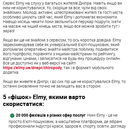
Сервіс Elmy на слуху у багатьох жителів Дніпра. Навіть якщо ви
ним не користувалися, то, скоріше за все, чули від своїх
знайомих. Молоді, активні, цілеспрямовані жителі та гості міста
особливо цінують свій час, який Elmy і допомагає економити.
Навіщо місяць чекати поки звільниться перукар подруги, їхати
на масаж на інший кінець міста, якщо все можна зробити тут і
зараз!
Якщо ви ще не знайомі з сервісом, то ось коротка довідка: Elmy
зарекомендував себе як універсальний б'юті-пошуковик, який
допомагає оперативно знайти майстра поблизу, подивитися
його портфоліо, порівняти з іншими майстрами по рейтингу,
відгуками, цінами, і записатися на будь-яку процедуру онлайн.
Все це доступно як у веб-версії на сайті
https://elmy.ua/dnepr/chiropody
, так і в форматі мобільного
додатка.
Якщо ви живете в Дніпрі, і до сих пір ще не користувалися Elmy, то
останні оновлення точно не залишать вас в стороні.
5 «фішок» Elmy, якими варто
скористатися:
20 000 фахівців з різних сфер послуг
. Нині Elmy - це не
просто б'юті-пошуковик, а масштабна платформа, де зібрані
професіонали індустрії краси, здоров'я, спорту, освіти, догляду