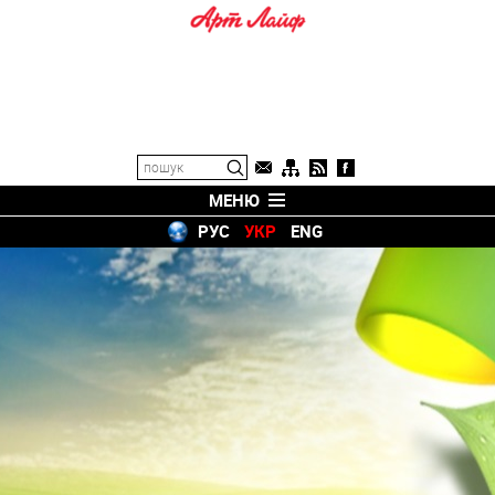
МЕНЮ
РУС
УКР
ENG