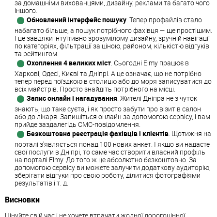
за домашніми вихованцями, дизайну, реклами та багато чого
іншого.
Обновлений інтерфейс пошуку
. Тепер профайлів стало
набагато більше, а пошук потрібного фахівця — ще простішим.
І це завдяки інтуїтивно зрозумілому дизайну, зручній навігації
по категоріях, фільтрації за ціною, районом, кількістю відгуків
та рейтингом.
Охоплення 4 великих міст
. Сьогодні Elmy працює в
Харкові, Одесі, Києві та Дніпрі. А це означає, що не потрібно
тепер перед поїздкою в столицю або до моря записуватися до
всіх майстрів. Просто знайдіть потрібного на місці.
Запис онлайн і нагадування
. Жителі Дніпра не з чуток
знають, що таке суєта, і як просто забути про візит в салон
або до лікаря. Запишіться онлайн за допомогою сервісу, і вам
прийде заздалегідь СМС-повідомлення.
Безкоштовна реєстрація фахівців і клієнтів
. Щотижня на
порталі з'являється понад 100 нових анкет. І якщо ви надаєте
свої послуги в Дніпрі, то саме час створити власний профіль
на порталі Elmy. До того ж це абсолютно безкоштовно. За
допомогою сервісу ви можете залучити додаткову аудиторію,
зберігати відгуки про свою роботу, ділитися фотографіями
результатів і т. д.
Висновки
Цінуйте свій час і не хочете втрачати жодної дорогоцінної