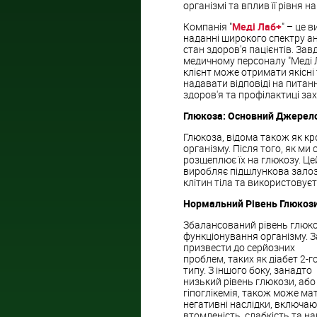
організмі та вплив її рівня н
Компанія "
Меді Лаб+
" – це 
наданні широкого спектру ан
стан здоров'я пацієнтів. З
медичному персоналу "Меді 
клієнт може отримати якісні
надавати відповіді на питанн
здоров'я та профілактиці за
Глюкоза: Основний Джерело
Глюкоза, відома також як кр
організму. Після того, як м
розщеплює їх на глюкозу. Цей
виробляє підшлункова залоза
клітин тіла та використовуєт
Нормальний Рівень Глюкози
Збалансований рівень глюко
функціонування організму. З
призвести до серйозних
проблем, таких як діабет 2-г
типу. З іншого боку, занадто
низький рівень глюкози, або
гіпоглікемія, також може ма
негативні наслідки, включа
втомленість, слабкість та на