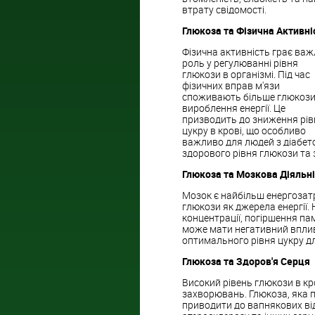
втрату свідомості.
Глюкоза та Фізична Активні
Фізична активність грає ва
роль у регулюванні рівня
глюкози в організмі. Під час
фізичних вправ м'язи
споживають більше глюкози
вироблення енергії. Це
призводить до зниження рів
цукру в крові, що особливо
важливо для людей з діабет
здорового рівня глюкози та 
Глюкоза та Мозкова Діяльн
Мозок є найбільш енергозатр
глюкози як джерела енергії.
концентрації, погіршення пам
може мати негативний вплив
оптимального рівня цукру дл
Глюкоза та Здоров'я Серця
Високий рівень глюкози в к
захворювань. Глюкоза, яка 
приводити до вапнякових від