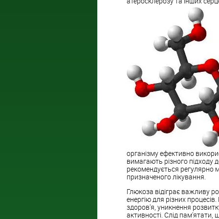
атеросклерозу та інших серц
організму ефективно використ
вимагають різного підходу д
рекомендується регулярно м
призначеного лікування.
Глюкоза відіграє важливу ро
енергію для різних процесів
здоров'я, уникнення розвитк
активності. Слід пам'ятати, 