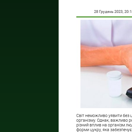
28 Грудень 2023
, 20:
Світ неможливо уявити без ц
організму. Однак, важливо р
різний вплив на організм л
форми цукру, яка забезпечує