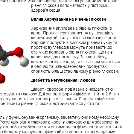
евих проблем. Збалансована дієта та регулярний моніторинг
рівня глюкози допомагають у підтримці
здоров'я серця.
Вплив Харчування на Рівень Глюкози
Харчування впливає на рівень глюкози в
крові. Процес перетравлення вуглеводів у
кишечнику збільшує рівень глюкози в крові.
Харчові продукти з високим рівнем цукру та
простих вуглеводів можуть призвести до
стрімких коливань рівня глюкози, що не є
корисним для організму. З іншого боку,
комплексні вуглеводи, такі як ті, які містяться
в овочах та цільнозернових продуктах,
сприяють більш стабільному рівню глюкози.
Діабет та Регулювання Глюкози
Діабет - хвороба, пов'язана з нездатністю
овувати глюкозу. Дві основні форми діабету - 1-й та 2-й тип -
о лікування та контролю рівня глюкози. Людям з діабетом
оніторити рівень глюкози, дотримуватися дієти та
ль у функціонуванні організму, забезпечуючи йому необхідну
. Регуляція рівня глюкози в крові є ключовою для збереження
у хвороб та забезпечення оптимальної фізичної та ментальної
що баланс у харчуванні, фізичній активності та регулярному