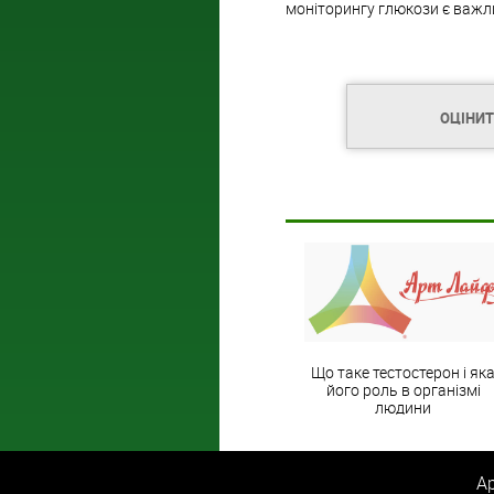
моніторингу глюкози є важл
ОЦІНИ
Що таке тестостерон і як
його роль в організмі
людини
Ар