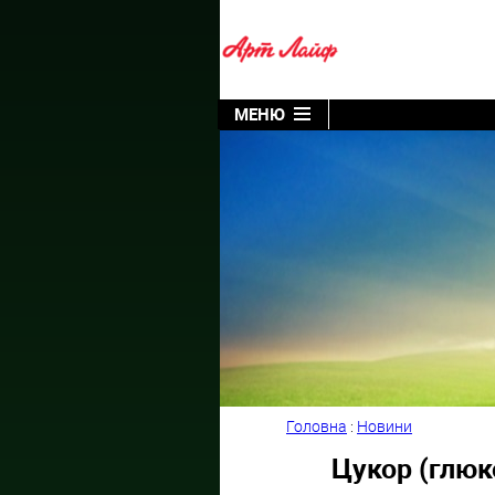
МЕНЮ
Головна
:
Новини
Цукор (глюко