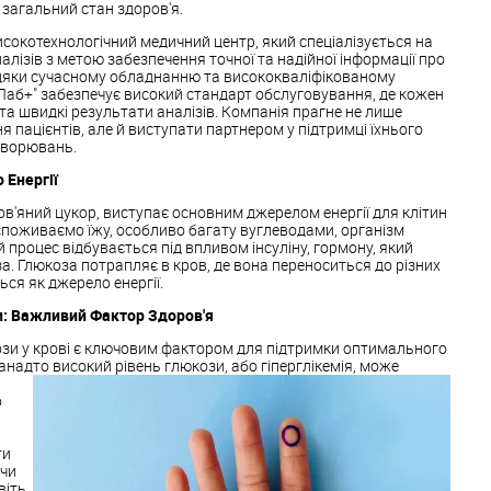
а загальний стан здоров'я.
високотехнологічний медичний центр, який спеціалізується на
алізів з метою забезпечення точної та надійної інформації про
авдяки сучасному обладнанню та висококваліфікованому
Лаб+" забезпечує високий стандарт обслуговування, де кожен
 та швидкі результати аналізів. Компанія прагне не лише
я пацієнтів, але й виступати партнером у підтримці їхнього
хворювань.
 Енергії
ов'яний цукор, виступає основним джерелом енергії для клітин
и споживаємо їжу, особливо багату вуглеводами, організм
 процес відбувається під впливом інсуліну, гормону, який
. Глюкоза потрапляє в кров, де вона переноситься до різних
ься як джерело енергії.
: Важливий Фактор Здоров'я
зи у крові є ключовим фактором для підтримки оптимального
анадто високий рівень глюкози, або гіперглікемія, може
о
ти
ючи
віть