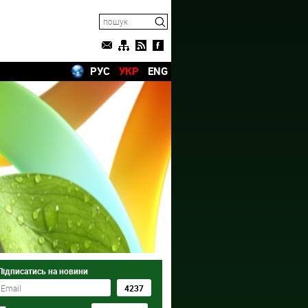
РУС
УКР
ENG
Підписатись на новини