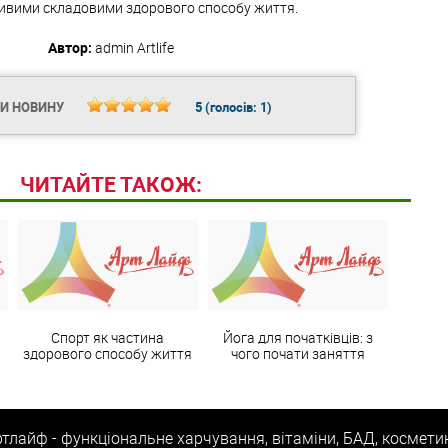
ивими складовими здорового способу життя.
Автор:
admin
Artlife
ТИ НОВИНУ
5
(голосів:
1
)
ЧИТАЙТЕ ТАКОЖ:
а
Спорт як частина
Йога для початківців: з
здорового способу життя
чого почати заняття
тлайф - функціональне харчування, вітаміни, БАД, космети