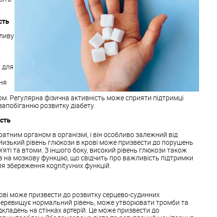
сть
жливу
 для
ня
ом. Регулярна фізична активність може сприяти підтримці
запобіганню розвитку діабету.
ість
атним органом в організмі, і він особливо залежний від
 Низький рівень глюкози в крові може призвести до порушень
'яті та втоми. З іншого боку, високий рівень глюкози також
 на мозкову функцію, що свідчить про важливість підтримки
я збереження кognіtyvних функцій.
рові може призвести до розвитку серцево-судинних
перевищує нормальний рівень, може утворювати тромби та
кладень на стінках артерій. Це може призвести до