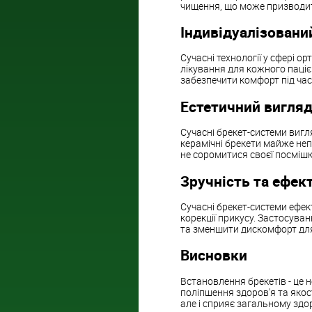
чищення, що може призводит
Індивідуалізований
Сучасні технології у сфері 
лікування для кожного паціє
забезпечити комфорт під час 
Естетичний вигля
Сучасні брекет-системи вигля
керамічні брекети майже неп
не соромитися своєї посмішки
Зручність та ефек
Сучасні брекет-системи ефек
корекції прикусу. Застосуван
та зменшити дискомфорт для
Висновки
Встановлення брекетів - це 
поліпшення здоров'я та якос
але і сприяє загальному зд