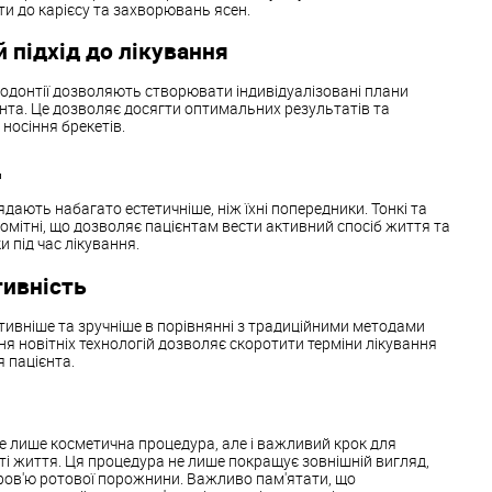
и до карієсу та захворювань ясен.
 підхід до лікування
ортодонтії дозволяють створювати індивідуалізовані плани
нта. Це дозволяє досягти оптимальних результатів та
носіння брекетів.
д
дають набагато естетичніше, ніж їхні попередники. Тонкі та
омітні, що дозволяє пацієнтам вести активний спосіб життя та
 під час лікування.
тивність
тивніше та зручніше в порівнянні з традиційними методами
ня новітніх технологій дозволяє скоротити терміни лікування
 пацієнта.
не лише косметична процедура, але і важливий крок для
ті життя. Ця процедура не лише покращує зовнішній вигляд,
оров'ю ротової порожнини. Важливо пам'ятати, що