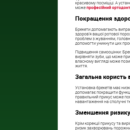
красивому посмішці. А устан
може
професійний ортодонт 
Покращення здоро
Брекети допомагають виправ
здоров'я вашої ротової пор
проблем з жуванням, головн
допомогти уникнути цих проб
Підвищення самооцінки: Бре
вирівняти зуби, що може при
власному вигляді може пози
життя.
Загальна користь 
Установка брекетів має низк
допомагає покращити функці
правильний прикус може по
навантаження на сполучні т
Зменшення ризику
Крім корекції прикусу та в
ризик захворювань порожни