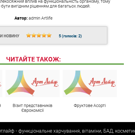
лекосяжний вплив на функціональність організму, тому
 бути вигідним рішенням для багатьох людей.
Автор:
admin
Artlife
ТИ НОВИНУ
5
(голосів:
2
)
ЧИТАЙТЕ ТАКОЖ:
й
Візит представників
Фруктове Асорті
Єврокомісії
тлайф - функціональне харчування, вітаміни, БАД, космети