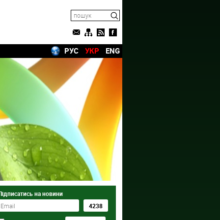
РУС
УКР
ENG
Підписатись на новини