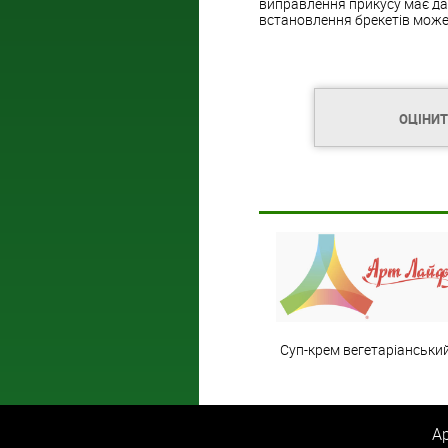
виправлення прикусу має да
встановлення брекетів може
ОЦІНИ
Суп-крем вегетаріанськи
Ар