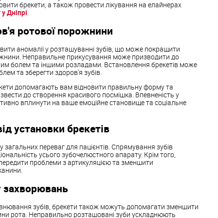
овити брекети, а також провести лікування на елайнерах
у Дніпрі
.
в'я ротової порожнини
ити аномалії у розташуванні зубів, що може покращити
ожнини. Неправильне прикусування може призводити до
им болем та іншими розладами. Встановлення брекетів може
лем та зберегти здоров'я зубів.
кети допомагають вам відновити правильну форму та
звести до створення красивого посмішка. Впевненість у
тивно вплинути на ваше емоційне становище та соціальне
від установки брекетів
у загальних переваг для пацієнтів. Спрямування зубів
ональність усього зубочелюстного апарату. Крім того,
передити проблеми з артикуляцією та зменшити
канини.
 захворювань
ирівнювання зубів, брекети також можуть допомагати зменшити
ни рота. Неправильно розташовані зуби ускладнюють