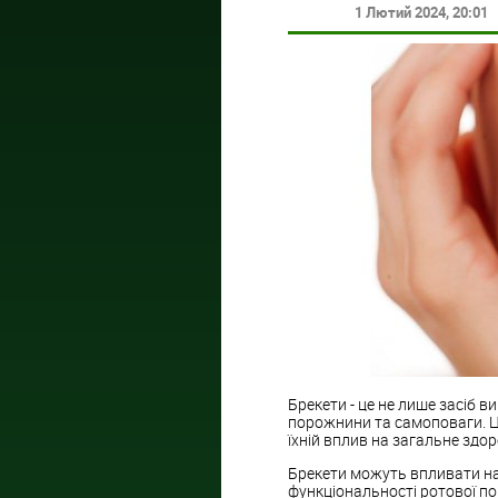
1 Лютий 2024
, 20:01
Брекети - це не лише засіб 
порожнини та самоповаги. Ця
їхній вплив на загальне здор
Брекети можуть впливати на
функціональності ротової п