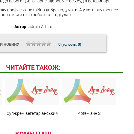
ь до всього цього гарне здоров'я – ось будні ветеринара.
аку професію, потрібно добре подумати. А у кого внутреннее
впоратися з цією роботою - тоді удачі.
Автор:
admin
Artlife
ТИ НОВИНУ
0
(голосів:
0
)
ЧИТАЙТЕ ТАКОЖ:
Суп-крем вегетаріанський
Артемізин S
КОМЕНТАРІ