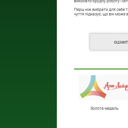
виконати брудну роботу і міт
Перш ніж вибрати для себе т
чуття підказує, що він може 
ОЦІНИ
Золота медаль