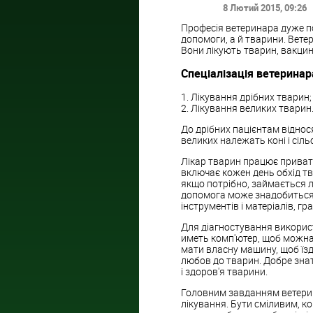
8 Лютий 2015
, 09:26
Професія ветеринара дуже п
допомоги, а й тварини. Вете
Вони лікують тварин, вакцину
Спеціалізація ветеринара
1. Лікування дрібних тварин;
2. Лікування великих тварин
До дрібних пацієнтам віднося
великих належать коні і сіл
Лікар тварин працює приватн
включає кожен день обхід тв
якщо потрібно, займається л
допомога може знадобиться в
інструментів і матеріалів, г
Для діагностування викорис
иметь комп'ютер, щоб можна 
мати власну машину, щоб їзди
любов до тварин. Добре знати
і здоров'я тварини.
Головним завданням ветери
лікування. Бути сміливим, к