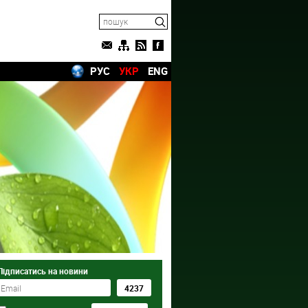
РУС
УКР
ENG
Підписатись на новини