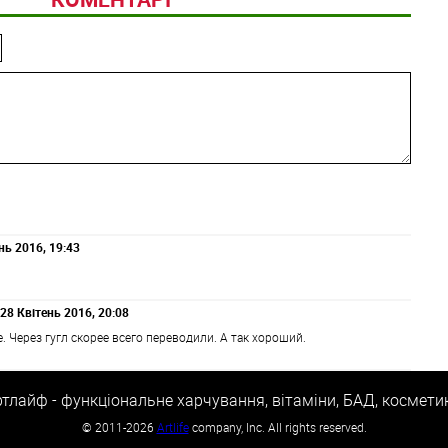
нь 2016, 19:43
28 Квітень 2016, 20:08
. Через гугл скорее всего переводили. А так хороший.
тлайф - функціональне харчування, вітаміни, БАД, космети
©
2011-2026
Artlife
company, Inc. All rights reserved.