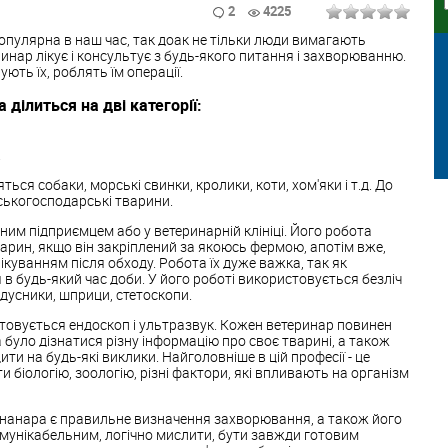
2
4225
опулярна в наш час, так доак не тільки люди вимагають
ринар лікує і консультує з будь-якого питання і захворюванню.
ють їх, роблять їм операції.
 ділиться на дві категорії:
.
ться собаки, морські свинки, кролики, коти, хом'яки і т.д. До
ьськогосподарські тварини.
им підприємцем або у ветеринарній клініці. Його робота
арин, якщо він закріплений за якоюсь фермою, апотім вже,
ікуванням після обходу. Робота їх дуже важка, так як
 будь-який час доби. У його роботі використовується безліч
радусники, шприци, стетоскопи.
товується ендоскоп і ультразвук. Кожен ветеринар повинен
було дізнатися різну інформацію про своє тварині, а також
ти на будь-які виклики. Найголовніше в цій професії - це
 біологію, зоологію, різні фактори, які впливають на організм
нанара є правильне визначення захворювання, а також його
омунікабельним, логічно мислити, бути завжди готовим