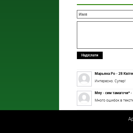
Надіслати
Марьяна Ро - 28 Квіте
Интересно. Супер!
Мяу - сим тамагочи* - 
Много ошибок в тексте
Ар