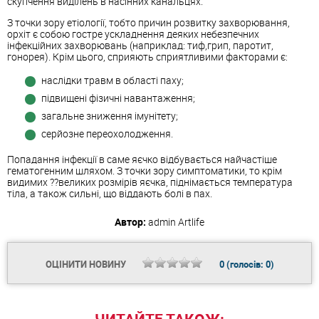
скупчення виділень в насінних канальцях.
З точки зору етіології, тобто причин розвитку захворювання,
орхіт є собою гостре ускладнення деяких небезпечних
інфекційних захворювань (наприклад: тиф,грип, паротит,
гонорея). Крім цього, сприяють сприятливими факторами є:
наслідки травм в області паху;
підвищені фізичні навантаження;
загальне зниження імунітету;
серйозне переохолодження.
Попадання інфекції в саме яєчко відбувається найчастіше
гематогенним шляхом. З точки зору симптоматики, то крім
видимих ??великих розмірів яєчка, піднімається температура
тіла, а також сильні, що віддають болі в пах.
Автор:
admin
Artlife
ОЦІНИТИ НОВИНУ
0
(голосів:
0
)
ЧИТАЙТЕ ТАКОЖ: