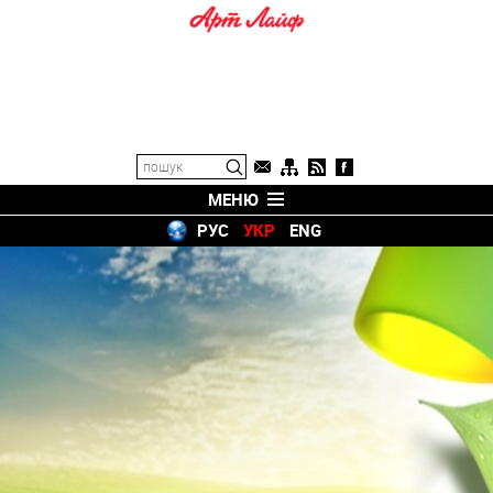
МЕНЮ
РУС
УКР
ENG