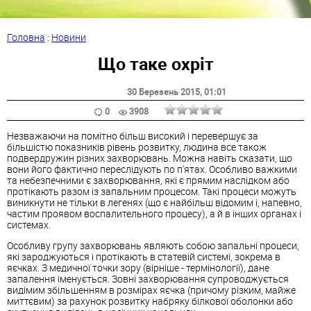
Головна
:
Новини
Що таке охріт
30 Березень 2015
, 01:01
0
3908
Незважаючи на помітно більш високий і перевершує за
більшістю показників рівень розвитку, людина все також
подвердружин різних захворювань. Можна навіть сказати, що
вони його фактично переслідують по п'ятах. Особливо важкими
та небезпечними є захворювання, які є прямим наслідком або
протікають разом із запальним процесом. Такі процеси можуть
виникнути не тільки в легенях (що є найбільш відомим і, напевно,
частим проявом воспалительного процесу), а й в інших органах і
системах.
Особливу групу захворювань являють собою запальні процеси,
які зароджуються і протікають в статевій системі, зокрема в
яєчках. З медичної точки зору (вірніше - термінології), дане
запалення іменується. Зовні захворювання супроводжується
видімим збільшенням в розмірах яєчка (причому різким, майже
миттєвим) за рахунок розвитку набряку білкової оболонки або