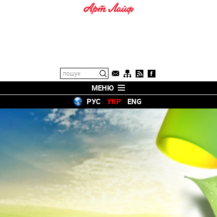
МЕНЮ
РУС
УКР
ENG