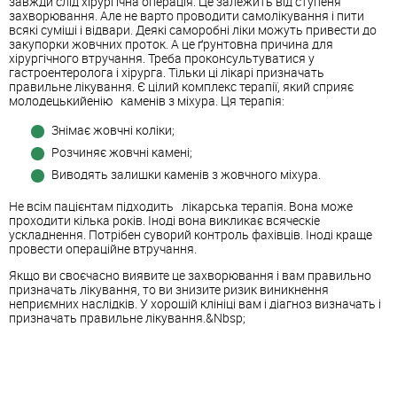
завжди слід хірургічна операція. Це залежить від ступеня
захворювання. Але не варто проводити самолікування і пити
всякі суміші і відвари. Деякі саморобні ліки можуть привести до
закупорки жовчних проток. А це ґрунтовна причина для
хірургічного втручання. Треба проконсультуватися у
гастроентеролога і хірурга. Тільки ці лікарі призначать
правильне лікування. Є цілий комплекс терапії, який сприяє
молодецькийенію каменів з міхура. Ця терапія:
Знімає жовчні коліки;
Розчиняє жовчні камені;
Виводять залишки каменів з жовчного міхура.
Не всім пацієнтам підходить лікарська терапія. Вона може
проходити кілька років. Іноді вона викликає всяческіе
ускладнення. Потрібен суворий контроль фахівців. Іноді краще
провести операційне втручання.
Якщо ви своєчасно виявите це захворювання і вам правильно
призначать лікування, то ви знизите ризик виникнення
неприємних наслідків. У хорошій клініці вам і діагноз визначать і
призначать правильне лікування.&Nbsp;