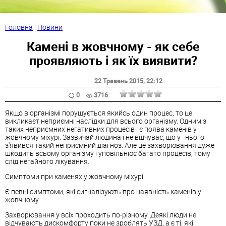
Головна
:
Новини
Камені в жовчному - як себе
проявляють і як їх виявити?
22 Травень 2015
, 22:12
0
3716
Якщо в організмі порушується якийсь один процес, то це
викликаєт неприємні наслідки для всього організму. Одним з
таких неприємних негативних процесів є поява каменів у
жовчному міхурі. Зазвичай людина і не відчуває, що у нього
з'явився такий неприємний діагноз. Але це захворювання дуже
шкодить всьому організму і уповільнює багато процесів, тому
слід негайного лікування.
Симптоми при каменях у жовчному міхурі
Є певні симптоми, які сигналізують про наявність каменів у
жовчному.
Захворювання у всіх проходить по-різному. Деякі люди не
відчувають дискомфорту поки не зроблять УЗД, а є ті, які