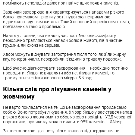
помічають неполадки даже при найменших появи каменів.
Зазвичай захворювання характеризується нападами різкого
болю, присмаком гіркоти у роті, нудотою, неприємною
відрижкою, здуттям живота. Такий основний перелік симптомів,
пов'язаних з такою проблемою.
Навіть у людини, яка не відчуває постійногодискомфорту
періодично трапляються напади болю в животі, лівій частині
грудини, які схожі на серцеві.
Хворі можуть відчувати загострення після того, як з'їли жирну
їжу, понервничали, переробили, з'їздили в тривалу подорож.
Щоб вчасно діагностувати захворювання – необхідно постійно
проводити
. Якщо не видаляти або не лікувати камені, то
травмуються стінки жовчного міхура. &Nbsp;
Кілька слів про лікування каменів у
жовчному
Не варто покладатися на те, що це захворювання пройде само
собою. Воно потребує лікування. &Nbsp; Якщо у вас стався напад
різкого болю в жовчному, то обов'язково пройдіть УЗД черевної
порожнини, при якому можна виявити 95% каменів. &Nbsp;
За постановкою діагнозу і його точного підтвердження не