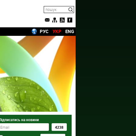
РУС
УКР
ENG
Підписатись на новини