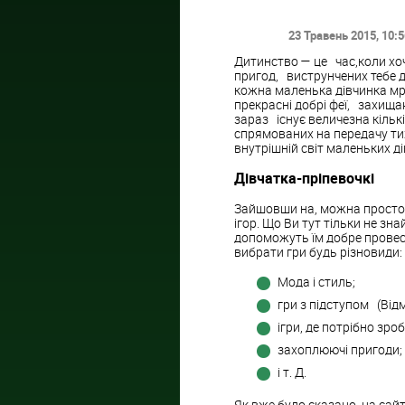
23 Травень 2015
, 10:
Дитинство — це час,коли хо
пригод, виструнчених тебе д
кожна маленька дівчинка мр
прекрасні добрі феї, захищаю
зараз існує величезна кільк
спрямованих на передачу тих
внутрішній світ маленьких ді
Дівчатка-пріпевочкі
Зайшовши на, можна просто 
ігор. Що Ви тут тільки не зна
допоможуть їм добре провест
вибрати гри будь різновиди:
Мода і стиль;
гри з підступом (Відм
ігри, де потрібно зр
захоплюючі пригоди;
і т. Д.
Як вже було сказано, на сайт