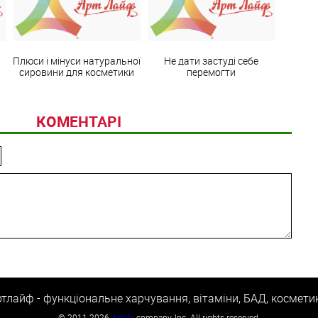
Плюси і мінуси натуральної
Не дати застуді себе
сировини для косметики
перемогти
КОМЕНТАРІ
тлайф - функціональне харчування, вітаміни, БАД, космети
©
2011-2026
Artlife
company, Inc. All rights reserved.