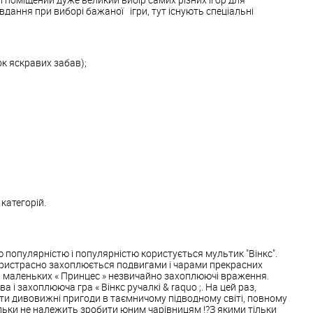
вдання при виборі бажаної ігри, тут існують спеціальні
к яскравих забав);
 категорій.
 популярністю і популярністю користується мультик "Вінкс".
ристрасно захоплюється подвигами і чарами прекрасних
а маленьких « Принцес » незвичайно захоплюючі враження.
ава і захоплююча гра « Вінкс ручалкі & raquo ;. На цей раз,
ти дивовижні пригоди в таємничому підводному світі, повному
ільки не належить зробити юним чарівницям !?З якими тільки