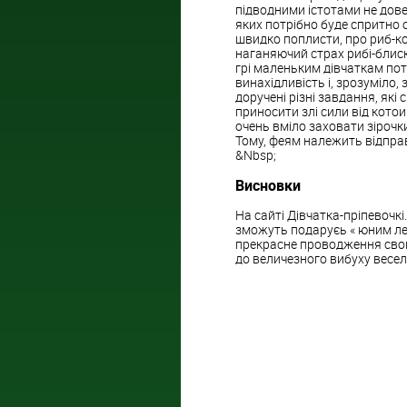
підводними істотами не дове
яких потрібно буде спритно 
швидко поплисти, про риб-ко
наганяючий страх рибі-блиск
грі маленьким дівчаткам пот
винахідливість і, зрозуміло,
доручені різні завдання, які
приносити злі сили від кото
очень вміло заховати зірочки
Тому, феям належить відправ
&Nbsp;
Висновки
На сайті Дівчатка-пріпевочкі.
зможуть подаруєь « юним ледя
прекрасне проводження свого
до величезного вибуху весело