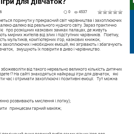
ігри для дівчаток?
56
0
4537
четься поринути у прекрасний світ чарівництва і захоплюючих
алеко-далеко від реального нудного світу. Зараз практично
іє про розкішних казкових замках палацах, де живуть
ть мирних жителів від злих і підступних чарівників. Поетму,
ість мультиків, комп'ютерних ігор, казкових книжок,
 захоплюючих і необхідних емоцій, які зігрівають і збагачують
вчаток, змушують їх повірити в диво і чарівництво.
збожеволіти від такого нереально великого кількість дитячих
йдете !? На сайті знаходяться найкращі ігри для дівчаток, які
и час і отримати захоплюючі і позитивні емоції. Тут можна
інно розвивають мислення і логіку);
обити принцесам гарний макіяж;
і поміщений дуже великий вибір самих різних ігор для