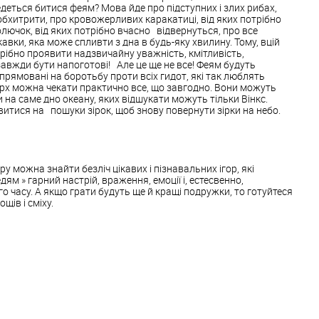
деться битися феям? Мова йде про підступних і злих рибах,
обхитрити, про кровожерливих каракатиці, від яких потрібно
лючок, від яких потрібно вчасно відвернуться, про все
авки, яка може спливти з дна в будь-яку хвилину. Тому, вцій
рібно проявити надзвичайну уважність, кмітливість,
 завжди бути напоготові! Але це ще не все! Феям будуть
 спрямовані на боротьбу проти всіх гидот, які так люблять
ирх можна чекати практично все, що завгодно. Вони можуть
 на саме дно океану, яких відшукати можуть тільки Вінкс.
итися на пошуки зірок, щоб знову повернути зірки на небо.
ру можна знайти безліч цікавих і пізнавальних ігор, які
м » гарний настрій, враження, емоції і, естесвенно,
 часу. А якщо грати будуть ще й кращі подружки, то готуйтеся
щів і сміху.