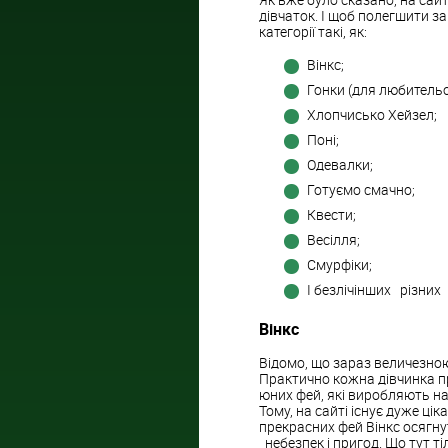
дівчаток. І щоб полегшити за
категорії такі, як:
Вінкс;
Гонки (для любительо
Хлопчисько Хейзел;
Поні;
Одевалки;
Готуємо смачно;
Квести;
Весілля;
Смурфіки;
І безлічінших різних
Вінкс
Відомо, що зараз величезною
Практично кожна дівчинка п
юних фей, які виробляють н
Тому, на сайті існує дуже цік
прекрасних фей Вінкс осягну
небезпек і пригод. Що тут т