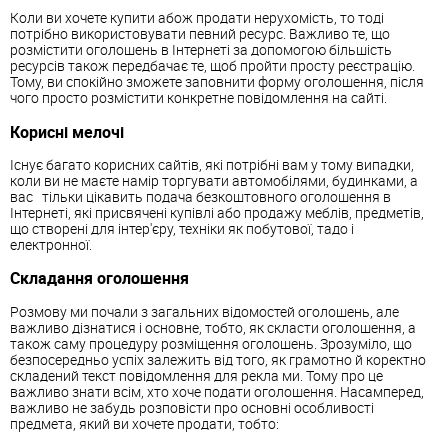
Коли ви хочете купити абож продати нерухомість, то тоді
потрібно використовувати певний ресурс. Важливо те, що
розмістити оголошень в Інтернеті за допомогою більшість
ресурсів також передбачає те, щоб пройти просту реєстрацію.
Тому, ви спокійно зможете заповнити форму оголошення, після
чого просто розмістити конкретне повідомлення на сайті.
Корисні мелочі
Існує багато корисних сайтів, які потрібні вам у тому випадки,
коли ви не маєте намір торгувати автомобілями, будинками, а
вас тільки цікавить подача безкоштовного оголошення в
Інтернеті, які присвячені купівлі або продажу меблів, предметів,
що створені для інтер'єру, техніки як побутової, тадо і
електронної.
Складання оголошення
Розмову ми почали з загальних відомостей оголошень, але
важливо дізнатися і основне, тобто, як скласти оголошення, а
також саму процедуру розміщення оголошень. Зрозуміло, що
безпосередньо успіх залежить від того, як грамотно й коректно
складений текст повідомлення для рекла ми. Тому про це
важливо знати всім, хто хоче подати оголошення. Насамперед,
важливо не забудь розповісти про основні особливості
предмета, який ви хочете продати, тобто: