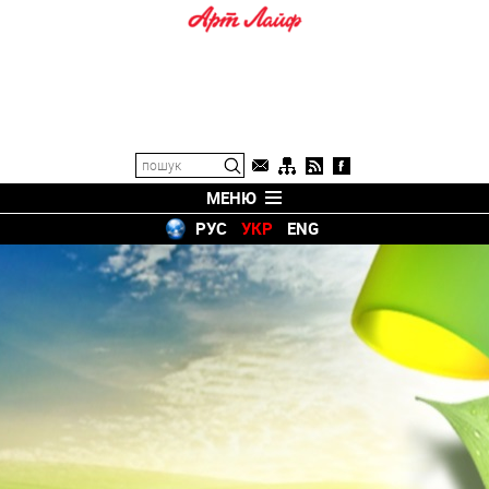
МЕНЮ
РУС
УКР
ENG