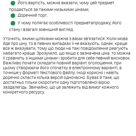
Його вартість, можна вказати, чому цей предмет
продається за такими низькими цінами;
Доречний торг;
У чому полягає особливості предметапродажу, його
стану і взагалі зовнішній вигляд.
Уточніть, якими шляхами можна з вами зв'язатися. Коли мова
йде про ціну, то в певних випадках її не вказують, однак, краще
все ж вказувати, тому що люди на такі повідомлення реагують
набагато краще. Зрозуміло, що якщо є зазначена ціна, то можна
її сравнить з іншими цінами і зробити для себе певний висновок.
Важливо почати складати повний варіант оголошення, при
цьому створюючи його спочатку в електронному варіанті, а
точніше у форматі текстового файлу. Іноді корисно і навіть
доречно скласти кілька версій одночасно. Буває й таке, що
достатньо тільки скоротити одну підготовленої вірсю
заздалегідь. Звичайно, що це залежить від вимог кожного
конкретного ресурсу.