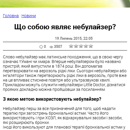
Головна
:
Новини
Що собою являє небулайзер?
19 Липень 2015
, 22:05
0
3507
Слово небулайзер має латинське походження, що в свою чергу
означає тУмані чи хмара. Вперше небулайзером було названо
пристрій, який випустили в 1874 році. Він допомагав
перетворювати на аерозоль рідкі ліки. Сьогодні небулайзери або
інгалятори також перетворюють рідкі ліки в аерозоль, проте вже
на це впливає стиснене повітря або ультразвукові хвилі.
Прикладом можуть служити небулайзери Little Doctor, дізнатися
прояких докладно можна пройшовши за посиланням.
З якою метою використовують небулайзер?
Небулайзер перш за все призначений для того, щоб надати
терапію при загострень бронхіальної астми. Часто його
використовують і при ХОЗЛ, як відхаркувальні засоби і засоби,
які розширюють бронхи.
Іноді його викользуют для планової терапії бронхіальної астми у