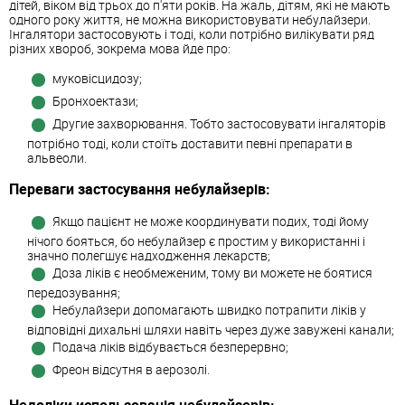
дітей, віком від трьох до п'яти років. На жаль, дітям, які не мають
одного року життя, не можна використовувати небулайзери.
Інгалятори застосовують і тоді, коли потрібно вилікувати ряд
різних хвороб, зокрема мова йде про:
муковісцидозу;
Бронхоектази;
Другие захворювання. Тобто застосовувати інгаляторів
потрібно тоді, коли стоїть доставити певні препарати в
альвеоли.
Переваги застосування небулайзерів:
Якщо пацієнт не може координувати подих, тоді йому
нічого бояться, бо небулайзер є простим у використанні і
значно полегшує надходження лекарств;
Доза ліків є необмеженим, тому ви можете не боятися
передозування;
Небулайзери допомагають швидко потрапити ліків у
відповідні дихальні шляхи навіть через дуже завужені канали;
Подача ліків відбувається безперервно;
Фреон відсутня в аерозолі.