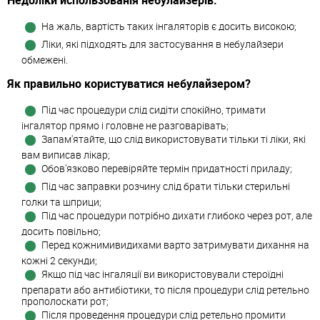
Недоліки использованія небулайзерів:
На жаль, вартість таких інгаляторів є досить високою;
Ліки, які підходять для застосування в небулайзери
обмежені.
Як правильно користуватися небулайзером?
Під час процедури слід сидіти спокійно, тримати
інгалятор прямо і головне не разговарівать;
Запам'ятайте, що слід використовувати тільки ті ліки, які
вам виписав лікар;
Обов'язково перевіряйте термін придатності приладу;
Під час заправки розчину слід брати тільки стерильні
голки та шприци;
Під час процедури потрібно дихати глибоко через рот, але
досить повільно;
Перед кожнимивидихами варто затримувати дихання на
кожні 2 секунди;
Якщо під час інгаляції ви використовували стероїдні
препарати або антибіотики, то після процедури слід ретельно
прополоскати рот;
Після проведення процедури слід ретельно промити