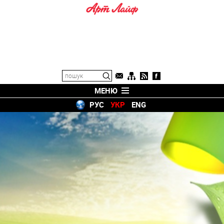
МЕНЮ
РУС
УКР
ENG