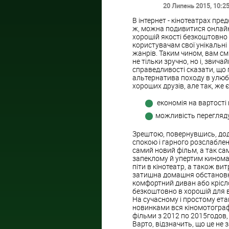
20 Липень 2015
, 10:2
В інтернет - кінотеатрах пре
ж, можна подивитися онлайн 
хорошій якості безкоштовно 
користувачам свої унікальні 
жанрів. Таким чином, вам см
не тільки зручно, но і, звич
справедливості сказати, що
альтернатива походу в улюбл
хороших друзів, але так, же є 
економія на вартості 
можливість перегляду 
Зрештою, повернувшись, дод
спокою і гарного розслаблен
самий новий фільм, а так са
запеклому й упертим кинома
піти в кінотеатр, а також в
затишна домашня обстановка,
комфортний диван або крісл
безкоштовно в хорошій для ва
На сучасному і простому ета
новинками вся кіномотографія
фільми з 2012 по 2015годов, у
Варто, відзначить, що це не 