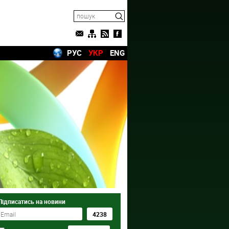
РУС
УКР
ENG
Підписатись на новини