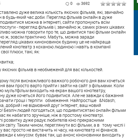
5
0
3692
дставлено дуже велика кількість якісних фільмів, які, звичайно
в будь-який час доби. Перегляд фільмів онлайн в дуже
подивитися можна в інтернеті, сайти пропонують всім
послуги - перегляд фільмів і, звичайно ж, самих різних цікавих
іливо можна говорити про те, що дивитися такі фільми онлайн
айно ж, зовсім практично. Мабуть, можна заради
 перегляд цікавих киноновинок будинку це не найкраща
ений кінотеатр з коханою людиною і навіть в компанії
свої плюси, такі, як:
квитка;
якісних фільмів в необмеженій для вас кількостей.
ому після виснажливого важкого робочого дня вам хочеться
ня вам просто варто прийти і зайти на сайт з фільмами. Коли
мо мультфільм виходить на екран вашого кінотеатру,
ну дуже хочеться його подивитися. Але не завжди є бажання
итрачати гроші і терпіти обмеження. Найпростіше &Ndash;
 добрий і не відмовний друг Інтернет, ваш новий
о! Безліч людей погодяться, що подивитисятакі онлайн фільми
с як набагато зручніше, ніж в простому кінотеатрі.
пі розвитку дуже радує любителів кіно прекрасними
 світу. Таким чином, переглянути всі фільми, а в тому числі і
 вас просто не вистачить ні часу, на кинотеатр ні фінансів.
завжди є мінусом: буває так, що анонс кіноновинки виходить у