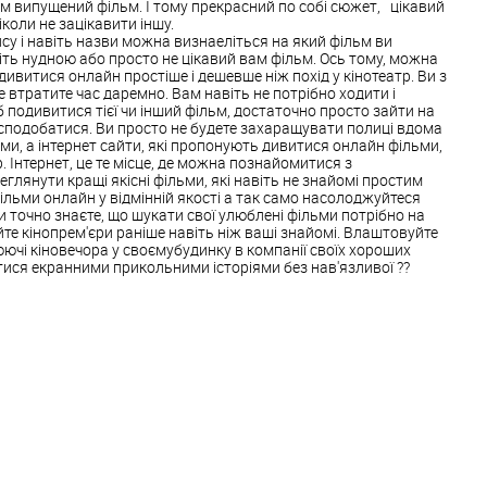
ам випущений фільм. І тому прекрасний по собі сюжет, цікавий
ніколи не зацікавити іншу.
су і навіть назви можна визнаеліться на який фільм ви
іть нудною або просто не цікавий вам фільм. Ось тому, можна
дивитися онлайн простіше і дешевше ніж похід у кінотеатр. Ви з
 втратите час даремно. Вам навіть не потрібно ходити і
б подивитися тієї чи інший фільм, достаточно просто зайти на
 сподобатися. Ви просто не будете захаращувати полиці вдома
и, а інтернет сайти, які пропонують дивитися онлайн фільми,
. Інтернет, це те місце, де можна познайомитися з
глянути кращі якісні фільми, які навіть не знайомі простим
ільми онлайн у відмінній якості а так само насолоджуйтеся
и точно знаєте, що шукати свої улюблені фільми потрібно на
йте кінопрем'єри раніше навіть ніж ваші знайомі. Влаштовуйте
юючі кіновечора у своємубудинку в компанії своїх хороших
тися екранними прикольними історіями без нав'язливої ??