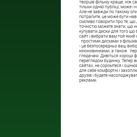
творців фільму краще, ніж с
тільки однієї публіці, може і 
Але не завжди по такому опи
потрапите, це може бути нав
сміливо говорити про те, що 
точністю можете знати, що не
купувати диски для того що 
сайт і вибрати вам той який
простими дисками з фільмам
- це безпосередньо ваш вибір
кіноновинками, а також пере
глядачам. Дивіться хороші ф
переглядом будинку. Тепер в
сайтах, не соромтеся і оціню
для себе комфортні і захопл
друзів і будете насолоджува
реклами.