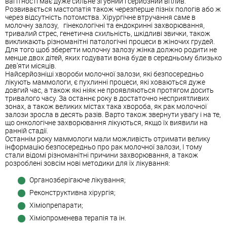
вагітності має дуже сильне згубний і серйозний вплив.
Розвивається мастопатія також черезперше пізніх пологів або ж
через відсутність потомства. Хірургічне втручання саме в
молочну залозу, гінекологічні та ендокринні захворювання,
тривалий стрес, генетична схильність, шкідливі звички, також
викликають різноманітні патологічні процеси в жіночих грудей.
Для того щоб зберегти молочну залозу жінка должно родити не
менше двох дітей, яких годувати вона буде в середньому близько
дев'яти місяців.
Найсерйозніші хвороби молочної залози, які безпосередньо
лікують маммологи, є пухлинні процеси, які ховаються дуже
довгий час, а також які ніяк не проявляються протягом досить
тривалого часу. За останнє року в достаточно несприятливих
зонах, а також великих містах така хвороба, як рак молочної
залози зросла в десять разів. Варто також звернути увагу і на те,
що онкологічне захворювання лікуються, якщо їх виявили на
ранній стадії.
Останнім року маммологи мали можливість отримати велику
інформацію безпосередньо про рак молочної залози, І тому
стали відомі різноманітні причини захворювання, а також
розроблені зовсім нові методики для їх лікування:
Органозберігаюче лікування;
Реконструктивна хірургія;
Хіміопрепарати;
Хіміопроменева терапія та ін.