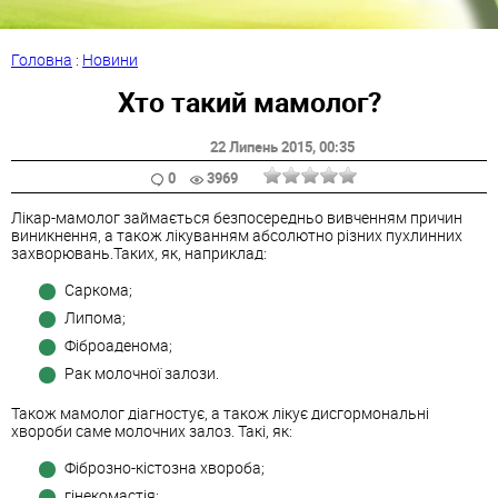
Головна
:
Новини
Хто такий мамолог?
22 Липень 2015
, 00:35
0
3969
Лікар-мамолог займається безпосередньо вивченням причин
виникнення, а також лікуванням абсолютно різних пухлинних
захворювань.Таких, як, наприклад:
Саркома;
Липома;
Фіброаденома;
Рак молочної залози.
Також мамолог діагностує, а також лікує дисгормональні
хвороби саме молочних залоз. Такі, як:
Фіброзно-кістозна хвороба;
гінекомастія;