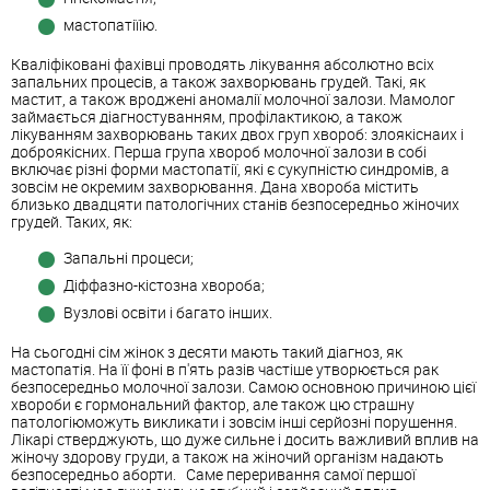
мастопатіїію.
Кваліфіковані фахівці проводять лікування абсолютно всіх
запальних процесів, а також захворювань грудей. Такі, як
мастит, а також вроджені аномалії молочної залози. Мамолог
займається діагностуванням, профілактикою, а також
лікуванням захворювань таких двох груп хвороб: злоякіснаих і
доброякісних. Перша група хвороб молочної залози в собі
включає різні форми мастопатії, які є сукупністю синдромів, а
зовсім не окремим захворювання. Дана хвороба містить
близько двадцяти патологічних станів безпосередньо жіночих
грудей. Таких, як:
Запальні процеси;
Діффазно-кістозна хвороба;
Вузлові освіти і багато інших.
На сьогодні сім жінок з десяти мають такий діагноз, як
мастопатія. На її фоні в п'ять разів частіше утворюється рак
безпосередньо молочної залози. Самою основною причиною цієї
хвороби є гормональний фактор, але також цю страшну
патологіюможуть викликати і зовсім інші серйозні порушення.
Лікарі стверджують, що дуже сильне і досить важливий вплив на
жіночу здорову груди, а також на жіночий організм надають
безпосередньо аборти. Саме переривання самої першої