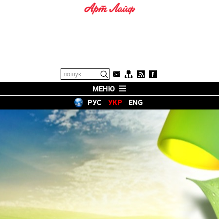
МЕНЮ
РУС
УКР
ENG