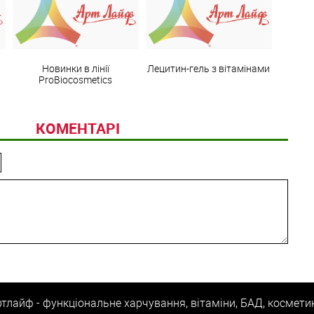
Новинки в лінії
Лецитин-гель з вітамінами
ProBiocosmetics
КОМЕНТАРІ
тлайф - функціональне харчування, вітаміни, БАД, космети