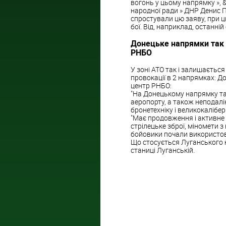
вогонь у цьому напрямку », 
народної ради » ДНР Денис П
спростували цю заяву, при ц
бої. Від, наприклад, останній
Донецьке напрямки так 
РНБО
У зоні АТО так і залишаєтьс
провокації в 2 напрямках: Д
центр РНБО:
"На Донецькому напрямку так
аеропорту, а також неподалі
бронетехніку і великокалібер
"Має продовження і активне 
стрілецьке зброї, міномети з
бойовики почали використову
Що стосується Луганського н
станиці Луганській.