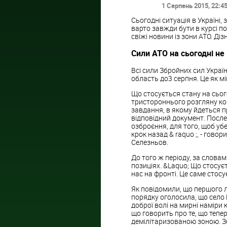
1 Серпень 2015
, 22:4
Сьогодні ситуація в Україні
варто завжди бути в курсі по
свіжі новини із зони АТО. Діз
Сили АТО на сьогодні не
Всі сили Збройних сил Украї
область до3 серпня. Це як мі
Що стосується стану на сьог
тристороннього розгляну ко
завдання, в якому йдеться пр
відповідний документ. После
озброєння, для того, щоб убе
крок назад & raquo ;, - гов
Селезньов.
До того ж періоду, за словам
позиціях. &Laquo; Що стосуєть
нас на фронті. Це саме стосу
Як повідомили, що першого 
порядку оголосила, що село 
доброї волі на мирні наміри
що говорить про те, що теп
демілітаризованою зоною. Зб