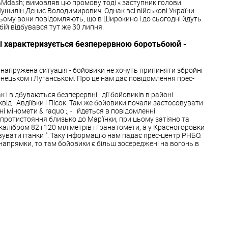
&Mdash; вимовляв цю промову тоді « заступник голови
ушилін Денис Володимирович. Однак всі військові України
ьому вони повідомляють, що в Широкино і до сьогодні йдуть
 бій відбувався тут же 30 липня.
і характеризується безперервною боротьбоюй -
я напружена ситуація - бойовики не хочуть припиняти збройні
онецьком і Луганськом. Про це нам дає повідомлення прес-
 і відбуваються безперервні дії бойовиків в районі
квід Авдіївки і Пісок. Там же бойовики почали застосовувати
ні міномети & raquo ;, - йдеться в повідомленні.
протистояння близько до Мар'їнки, при цьому затіяно та
 калібром 82 і 120 міліметрів і гранатомети, а у Красногоровки
вати ітанки ". Таку інформацію нам падає прес-центр РНБО.
апрямки, то там бойовики є більш зосереджені на вогонь в