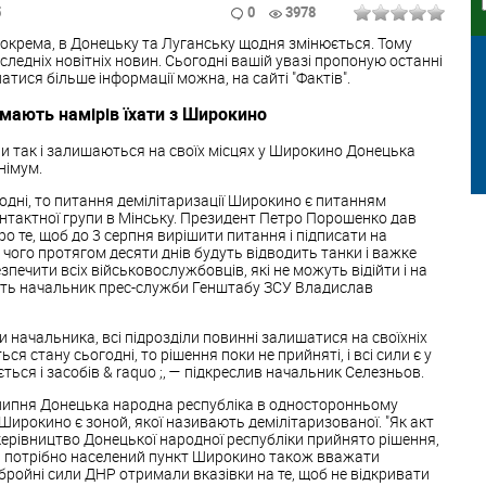
5
0
3978
, зокрема, в Донецьку та Луганську щодня змінюється. Тому
следніх новітніх новин. Сьогодні вашій увазі пропоную останні
натися більше інформації можна, на сайті "Фактів".
 мають намірів їхати з Широкино
ни так і залишаються на своїх місцях у Широкино Донецька
німум.
одні, то питання демілітаризації Широкино є питанням
нтактної групи в Мінську. Президент Петро Порошенко дав
о те, щоб до 3 серпня вирішити питання і підписати на
 чого протягом десяти днів будуть відводить танки і важке
зпечити всіх військовослужбовців, які не можуть відійти і на
орить начальник прес-служби Генштабу ЗСУ Владислав
и начальника, всі підрозділи повинні залишатися на своїхніх
ся стану сьогодні, то рішення поки не прийняті, і всі сили є у
ється і засобів & raquo ;, — підкреслив начальник Селезньов.
липня Донецька народна республіка в односторонньому
Широкино є зоной, якої називають демілітаризованої. "Як акт
 керівництво Донецької народної республіки прийнято рішення,
ер потрібно населений пункт Широкино також вважати
ройні сили ДНР отримали вказівки на те, щоб не відкривати