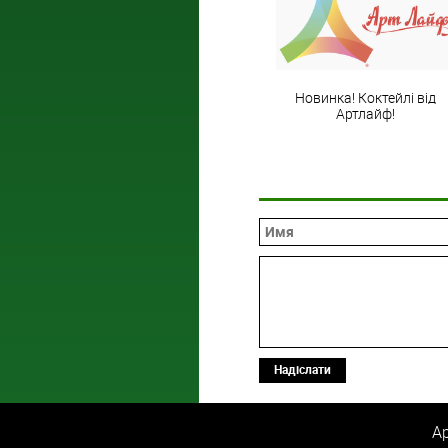
Новинка! Коктейлі від
Артлайф!
Надіслати
Ар