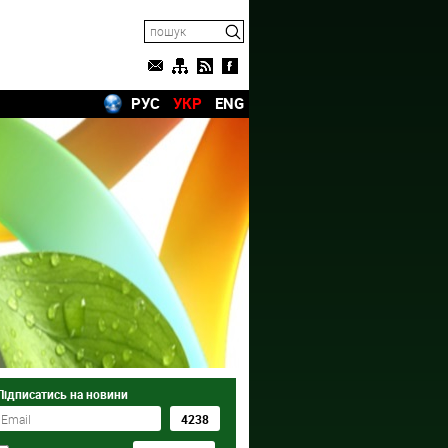
РУС
УКР
ENG
Підписатись на новини