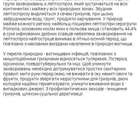
групи захворювань є лептоспіроз, який зустрічається на всіх
континентах і майже у всіх природних зонах. Збудник
лептоспірозу виділяється з сечею гризунів, при цьому
забруднюючи воду, грунт, продукти харчування. У природі
майже кожного регіону найбільш поширені лептоспіри серогрупи
Pomona, основним носіїм яких є польова миша і становить 44,4%
в сумі інфікованих дрібних ссавців небезпека захворювання на
лептоспіроз найгостріше виникає в літньо-осінній період, що
пов'язано з масовими виїздами населення в природні вогнища.
У перелік природно - вогнищевих інфекцій, пов'язаних з
мишоподібними гризунами відносяться туляремія, Лістеріоз,
ієрсиніози, псевдотуберкульоз та інші. Щоб уникнути
захворювань необхідно дотримуватися простих санітарних
правил: мити руки перед їжею, не вживати в їжу немиті овочі та
фрукти, продукти зберігати недоступними для гризунів, діючі
колодязі надійно герметизувати, уникати вживання води з
випадкових джерел. З профилактических заходів - знищення
гризунів, шляхом суцільної дератизації.