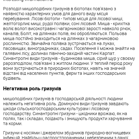
Розподіл мишоподібних гризунів в біотопах пов'язано з
наявністю характерних умов для даного виду місця
перебування. Лісові біотопи - типові місця для лісової миші,
желтогорлиє миші, рудої полівки, соні лісовий. Миша - крихітка
воліє вологі високотравні і чагарникової зарості навколо річок,
каналів, Боліт, на ділянках полів, які обробляються. Польова
миша постійно знаходиться на ділянках з чагарниковою
рослинністю. Звичайна полівка зустрічається на луках,
пасовищах, виноградниках, садах. Поселення її можна знайти на
галявині лісу, долинах північно-західній частині Карпат.
Синантропні види гризунів - будинкова миша, сірий щур у своєму
рарозподілом, пов'язані з житлом людини. У теплий період року
вони зустрічаються в природних біотопах, навіть на значній
відстані від населених пунктів, ферм та інших господарських
будівель.
Негативна роль гризунів
мишоподібних гризунів в господарській діяльності людини
належить негативна роль. Домінуючі види гризунів завдають
шкоди сільськогосподарським культурам і лісовому
господарству. Синантропні гризуни - шкідники врожаю, як на
полях, так і складах, поїдають і знищують продукти харчування
та корми.
Гризуни є носіями і джерелом збудників природно-вогнищевих
інфекцій. Найбільш распростпораненим і небезпечним з даної