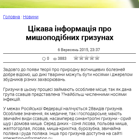
Головна
:
Новини
Цікава інформація про
мишоподібних гризунах
6 Вересень 2015
, 23:37
0
3883
Задовго до появи теорії про природну вогнищевих болезней
добре відомо, що дикі тварини можуть бути носіями і джерелом
збудників різних захворювань.
Гризуни в цьому процесі займають особливе місце, так як дана
група ссавців представлена ??найбільш численними носіями
інфекцій.
У межах Російської Федерації налічується 28видів гризунів.
Особливе значення, як медичне, так і господарське, мають
звичайні види ссавців, насамперед синантропні гризуни - сірий
щур і домова миша. Серед диких - соня лісова, польова миша,
желтогорлая, лісова, миша-крихітка, бурозубка, звичайна
полівка і руда полівка. Інша про гризунів доступна на сайті
interesting-information.ru.