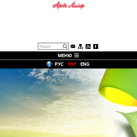
МЕНЮ
РУС
УКР
ENG