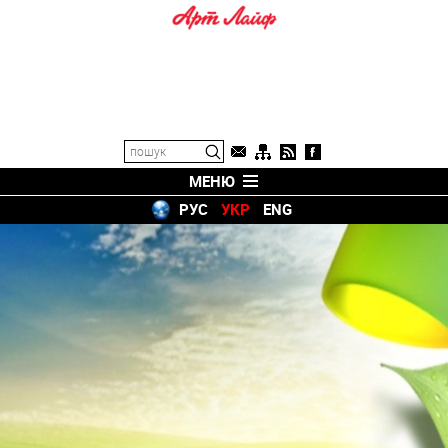
МЕНЮ
РУС
УКР
ENG