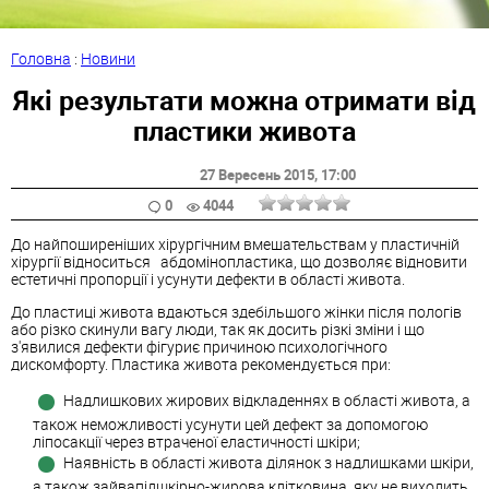
Головна
:
Новини
Які результати можна отримати від
пластики живота
27 Вересень 2015
, 17:00
0
4044
До найпоширеніших хірургічним вмешательствам у пластичній
хірургії відноситься абдомінопластика, що дозволяє відновити
естетичні пропорції і усунути дефекти в області живота.
До пластиці живота вдаються здебільшого жінки після пологів
або різко скинули вагу люди, так як досить різкі зміни і що
з'явилися дефекти фігуриє причиною психологічного
дискомфорту. Пластика живота рекомендується при:
Надлишкових жирових відкладеннях в області живота, а
також неможливості усунути цей дефект за допомогою
ліпосакції через втраченої еластичності шкіри;
Наявність в області живота ділянок з надлишками шкіри,
а також зайвапідшкірно-жирова клітковина, яку не виходить