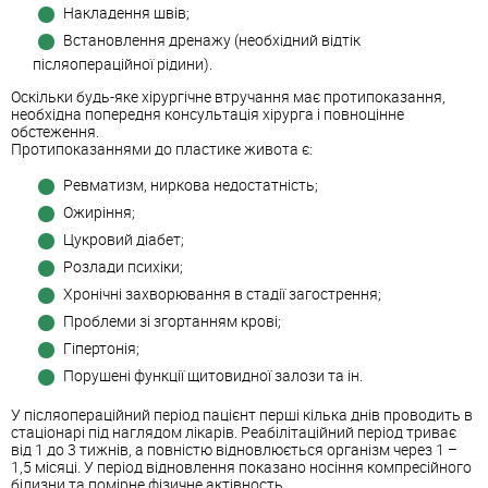
Накладення швів;
Встановлення дренажу (необхідний відтік
післяопераційної рідини).
Оскільки будь-яке хірургічне втручання має протипоказання,
необхідна попередня консультація хірурга і повноцінне
обстеження.
Протипоказаннями до пластике живота є:
Ревматизм, ниркова недостатність;
Ожиріння;
Цукровий діабет;
Розлади психіки;
Хронічні захворювання в стадії загострення;
Проблеми зі згортанням крові;
Гіпертонія;
Порушені функції щитовидної залози та ін.
У післяопераційний період пацієнт перші кілька днів проводить в
стаціонарі під наглядом лікарів. Реабілітаційний період триває
від 1 до 3 тижнів, а повністю відновлюється організм через 1 –
1,5 місяці. У період відновлення показано носіння компресійного
білизни та помірне фізичне актівность.