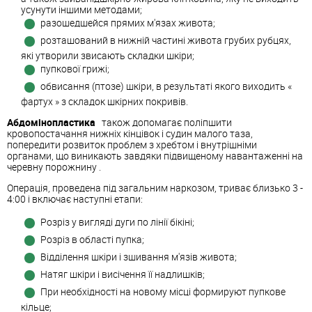
усунути іншими методами;
разошедшейся прямих м'язах живота;
розташований в нижній частині живота грубих рубцях,
які утворили звисають складки шкіри;
пупкової грижі;
обвисання (птозе) шкіри, в результаті якого виходить «
фартух » з складок шкірних покривів.
Абдомінопластика
також допомагає поліпшити
кровопостачання нижніх кінцівок і судин малого таза,
попередити розвиток проблем з хребтом і внутрішніми
органами, що виникають завдяки підвищеному навантаженні на
черевну порожнину .
Операція, проведена під загальним наркозом, триває близько 3 -
4:00 і включає наступні етапи:
Розріз у вигляді дуги по лінії бікіні;
Розріз в області пупка;
Відділення шкіри і зшивання м'язів живота;
Натяг шкіри і висічення її надлишків;
При необхідності на новому місці формируют пупкове
кільце;