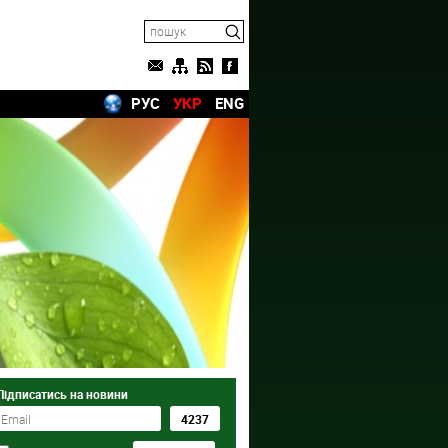
РУС
УКР
ENG
Підписатись на новини