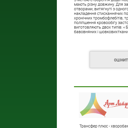
мають різну довжину. Для за
отворами, витягнуті з одного
накладення стисканнячих пов
хронічних тромбофлебітів, 
поліпшення кровообігу засто
виготовляють двох типів: « Б
бавовняних і шовковихтканин
ОЦІНИ
Трансфер плюс - хвороба