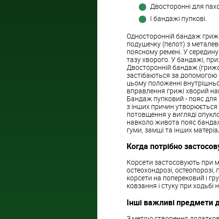
Двосторонні для пахо
І бандажі пупкові.
Односторонній бандаж грижов
подушечку (пелот) з металев
поясному ремені. У середин
тазу хворого. У бандажі, пр
Двосторонній бандаж (грижо
застібаються за допомогою 
цьому положенні внутрішньо
вправлення грижі хворий нак
Бандаж пупковий - пояс для м
з інших причин утворюється
потовщення у вигляді опукло
навколо живота пояс бандаж
гуми, замші та інших матеріа
Когда потрібно застосов
Корсети застосовують при м
остеохондрозі, остеопорозі,
корсети на поперековий і гр
ковзання і стуку при ходьбі
Інші важливі предмети 
З метою створення додатково