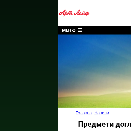
МЕНЮ
Головна
:
Новини
Предмети догл