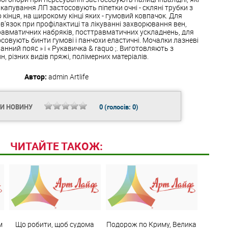
капування ЛП застосовують піпетки очні - скляні трубки з
 кінця, на широкому кінці яких - гумовий ковпачок. Для
'язок при профілактиці та лікуванні захворювання вен,
травматичних набряків, посттравматичних ускладнень, для
совують бинти гумові і панчохи еластичні. Мочалки лазневі
анний пояс » і « Рукавичка & raquo ;. Виготовляють з
, різних видів пряжі, полімерних матеріалів.
Автор:
admin
Artlife
ТИ НОВИНУ
0
(голосів:
0
)
ЧИТАЙТЕ ТАКОЖ:
м
Що робити, щоб судома
Подорож по Криму, Велика