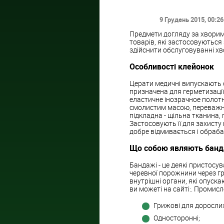
9 Грудень 2015
, 00:26
Предмети догляду за хворим
товарів, які застосовуються
здійснити обслуговуванні хв
Особливості клейонок
Церати медичні випускають 
призначена для герметизації 
еластичне інозрачное полотн
смолистим масою, переважно
підкладна - щільна тканина,
Застосовують її для захисту
добре відмивається і обраб
Що собою являють банд
Бандажі - це деякі пристосу
черевної порожнини через г
внутрішні органи, які опуск
ви можеті на сайті:. Промис
Грижові для дорослих
Односторонні;