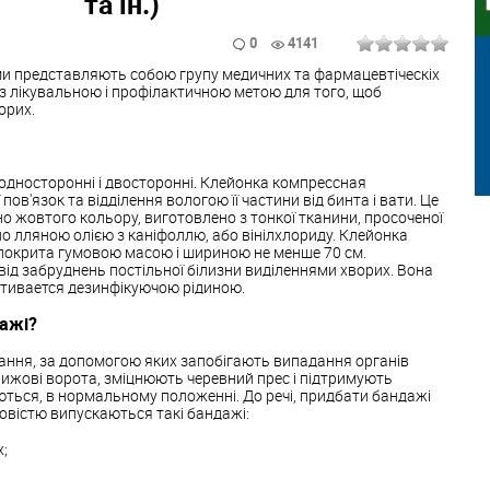
та ін.)
0
4141
и представляють собою групу медичних та фармацевтіческіх
 з лікувальною і профілактичною метою для того, щоб
орих.
односторонні і двосторонні. Клейонка компрессная
пов'язок та відділення вологою її частини від бинта і вати. Це
о жовтого кольору, виготовлено з тонкої тканини, просоченої
 лляною олією з каніфоллю, або вінілхлориду. Клейонка
 покрита гумовою масою і шириною не менше 70 см.
 від забруднень постільної білизни виділеннями хворих. Вона
ативается дезинфікуючою рідиною.
ажі?
вання, за допомогою яких запобігають випадання органів
рижові ворота, зміцнюють черевний прес і підтримують
аються, в нормальному положенні. До речі, придбати бандажі
ловістю випускаються такі бандажі:
;