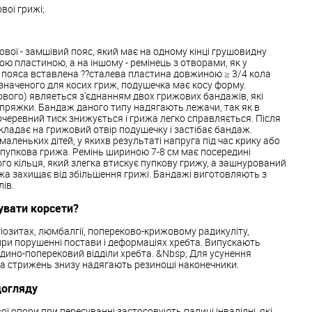
вої грижі;
ої - замшівий пояс, який має на одному кінці грушовидну
ою пластиною, а на іншому - ремінець з отворами, як у
у пояса вставлена ??сталева пластина довжиною ≥ 3/4 кола
изначеного для косих гриж, подушечка має косу форму.
вого) являеться з'єднанням двох грижових бандажів, які
пряжки. Бандаж даного типу надягають лежачи, так як в
черевний тиск знижується і грижа легко справляється. Після
ладає на грижовий отвір подушечку і застібає бандаж.
аленьких дітей, у якихв результаті напруга під час крику або
 пупкова грижа. Ремінь шириною 7-8 см має посередині
го кільця, який злегка втискує пупкову грижу, а зашнурований
а захищає від збільшення грижі. Бандажі виготовляють з
лів.
увати корсети?
іозитах, люмбалгії, попереково-крижовому радикуліту,
 при порушенні постави і деформаціях хребта. Випускають
удино-поперековий відділи хребта. &Nbsp; Для усунення
 на стрижень знизу надягають резиноші наконечники.
догляду
ї опори при пересуванні застосовують палиці інвалідні, які