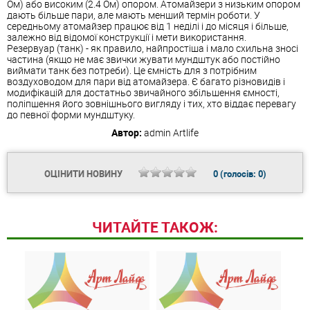
Ом) або високим (2.4 Ом) опором. Атомайзери з низьким опором
дають більше пари, але мають менший термін роботи. У
середньому атомайзер працює від 1 неділі і до місяця і більше,
залежно від відомої конструкції і мети використання.
Резервуар (танк) - як правило, найпростіша і мало схильна зносі
частина (якщо не має звички жувати мундштук або постійно
виймати танк без потреби). Це ємність для з потрібним
воздуховодом для пари від атомайзера. Є багато різновидів і
модифікацій для достатньо звичайного збільшення ємності,
поліпшення його зовнішнього вигляду і тих, хто віддає перевагу
до певної форми мундштуку.
Автор:
admin
Artlife
ОЦІНИТИ НОВИНУ
0
(голосів:
0
)
ЧИТАЙТЕ ТАКОЖ: