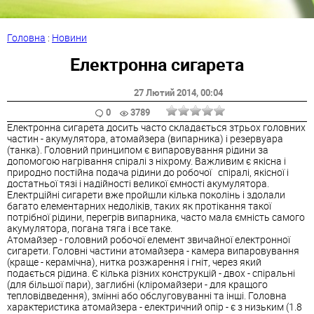
Головна
:
Новини
Електронна сигарета
27 Лютий 2014
, 00:04
0
3789
Електронна сигарета досить часто складається зтрьох головних
частин - акумулятора, атомайзера (випарника) і резервуара
(танка). Головний принципом є випаровування рідини за
допомогою нагрівання спіралі з ніхрому. Важливим є якісна і
природно постійна подача рідини до робочої спіралі, якісної і
достатньої тязі і надійності великої ємності акумулятора.
Електрційні сигарети вже пройшли кілька поколінь і здолали
багато елементарних недоліків, таких як протікання такої
потрібної рідини, перегрів випарника, часто мала ємність самого
акумулятора, погана тяга і все таке.
Атомайзер - головний робочої елемент звичайної електронної
сигарети. Головні частини атомайзера - камера випаровування
(краще - керамічна), нитка розжарення і гніт, через який
подається рідина. Є кілька різних конструкцій - двох - спіральні
(для більшої пари), заглибні (кліромайзери - для кращого
тепловідведення), змінні або обслуговуванні та інші. Головна
характеристика атомайзера - електричний опір - є з низьким (1.8