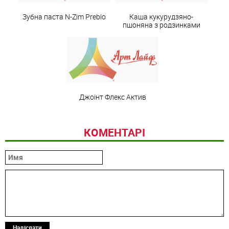
Зубна паста N-Zim Prebio
Каша кукурудзяно-
пшоняна з родзинками
Джоінт Флекс Актив
КОМЕНТАРІ
Надіслати