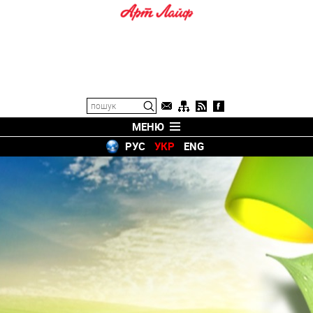
МЕНЮ
РУС
УКР
ENG