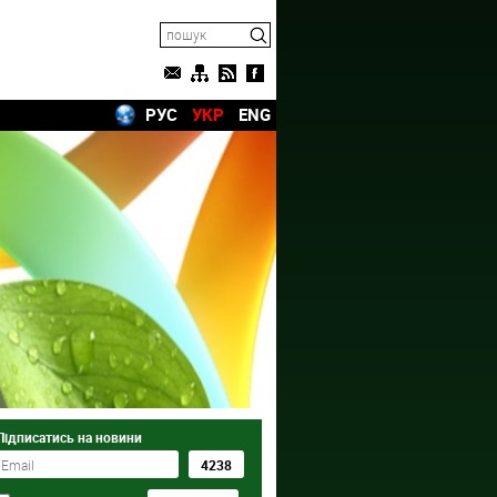
РУС
УКР
ENG
Підписатись на новини