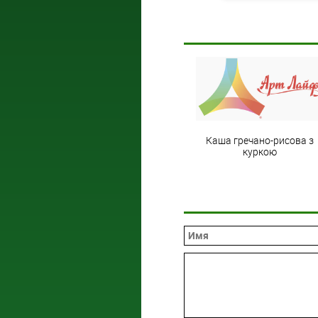
Каша гречано-рисова з
куркою