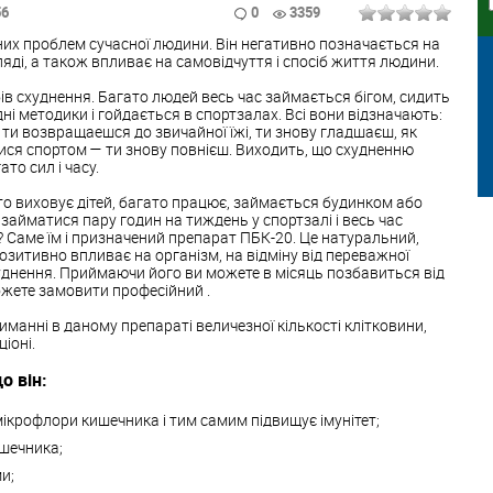
56
0
3359
вних проблем сучасної людини. Він негативно позначається на
ляді, а також впливає на самовідчуття і спосіб життя людини.
бів схуднення. Багато людей весь час займається бігом, сидить
ідні методики і гойдається в спортзалах. Всі вони відзначають:
 і ти возвращаешся до звичайної їжі, ти знову гладшаєш, як
ися спортом — ти знову повнієш. Виходить, що схудненню
то сил і часу.
то виховує дітей, багато працює, займається будинком або
 займатися пару годин на тиждень у спортзалі і весь час
у? Саме їм і призначений препарат ПБК-20. Це натуральний,
озитивно впливає на організм, на відміну від переважної
уднення. Приймаючи його ви можете в місяць позбавиться від
 можете замовити професійний .
иманні в даному препараті величезної кількості клітковини,
іоні.
о він:
ікрофлори кишечника і тим самим підвищує імунітет;
шечника;
и;