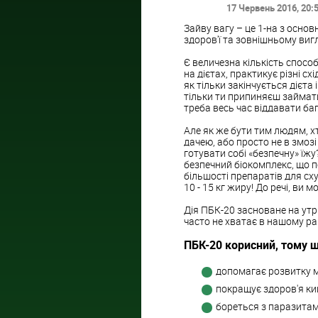
17 Червень 2016
, 20:
Зайву вагу – це 1-на з осно
здоров'ї та зовнішньому виг
Є величезна кількість спосо
на дієтах, практикує різні сх
як тільки закінчується дієта
тільки ти припиняєш займат
треба весь час віддавати бага
Але як же бути тим людям, х
дачею, або просто не в змозі
готувати собі «безпечну» їж
безпечний біокомплекс, що п
більшості препаратів для сх
10 - 15 кг жиру! До речі, ви
Дія ПБК-20 засноване на утр
часто не хватає в нашому рац
ПБК-20 корисний, тому щ
допомагає розвитку м
покращує здоров'я ки
бореться з паразитам