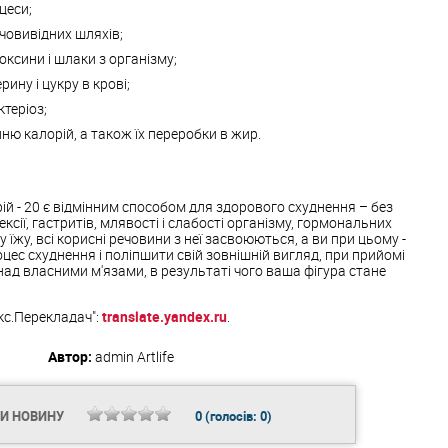
цеси;
човивідних шляхів;
оксини і шлаки з організму;
ину і цукру в крові;
ктеріоз;
ю калорій, а також їх переробки в жир.
й - 20 є відмінним способом для здорового схуднення – без
ксії, гастритів, млявості і слабості організму, гормональних
у їжу, всі корисні речовини з неї засвоюються, а ви при цьому -
цес схуднення і поліпшити свій зовнішній вигляд, при прийомі
ад власними м'язами, в результаті чого ваша фігура стане
кс.Перекладач":
translate.yandex.ru
.
Автор:
admin
Artlife
ТИ НОВИНУ
0
(голосів:
0
)