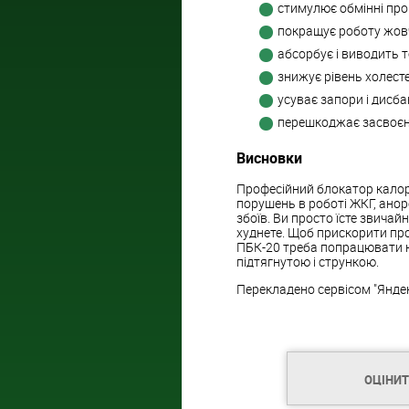
стимулює обмінні про
покращує роботу жов
абсорбує і виводить т
знижує рівень холестер
усуває запори і дисба
перешкоджає засвоєнн
Висновки
Професійний блокатор калорі
порушень в роботі ЖКГ, аноре
збоїв. Ви просто їсте звичайн
худнете. Щоб прискорити про
ПБК-20 треба попрацювати н
підтягнутою і стрункою.
Перекладено сервісом "Янде
ОЦІНИ