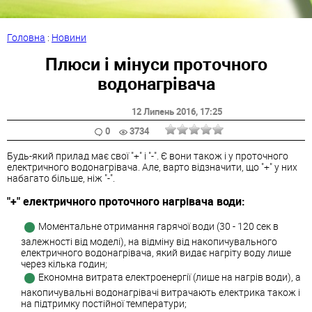
Головна
:
Новини
Плюси і мінуси проточного
водонагрівача
12 Липень 2016
, 17:25
0
3734
Будь-який прилад має свої "+" і "-". Є вони також і у проточного
електричного водонагрівача. Але, варто відзначити, що "+" у них
набагато більше, ніж "-".
"+" електричного проточного нагрівача води:
Моментальне отримання гарячої води (30 - 120 сек в
залежності від моделі), на відміну від накопичувального
електричного водонагрівача, який видає нагріту воду лише
через кілька годин;
Економна витрата електроенергії (лише на нагрів води), а
накопичувальні водонагрівачі витрачають електрика також і
на підтримку постійної температури;