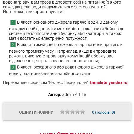
водонагрівач, вам треба відповісти собі на питання: "з якого
саме джерела води ви думаєте його застосовувати?".
Його можна використовувати:
В якості основного джерела гарячої води. В даному
випадку необхідно мати можливість підключити бойлер до
системи теплопостачання будинку або квартири, а також
мати достатньо електричної потужності;
В якості тимчасового джерела гарячої води протягом
певного проміжку часу. Наприклад, якщо ви проводите
ремонт, виконуєте прокладку комунікацій або ж у вас
відключено централізоване теплопостачання;
В якості резервного або додаткового джерела гарячої
води у разі виникнення аварійної ситуації.
Перекладено сервісом "Яндекс.Перекладач":
translate.yandex.ru
.
Автор:
admin
Artlife
ОЦІНИТИ НОВИНУ
0
(голосів:
0
)