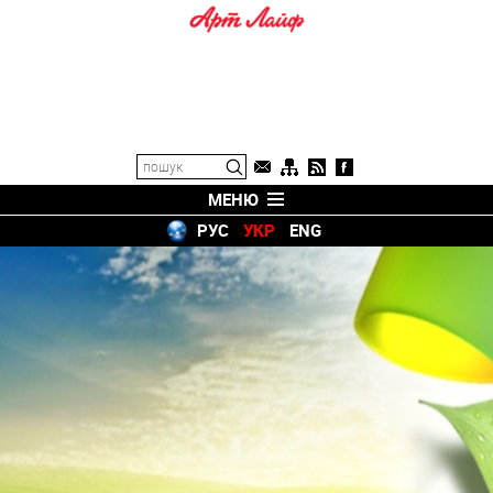
МЕНЮ
РУС
УКР
ENG