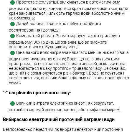
Простота експлуатіціі. включається в автоматичному
режимі тоді, коли відкривається кран і сам вимикається, коли
кран закривається. Кількість гарячої води абсолютно нічим
не обмежена;
Даний водонагрівач не потребує постійного
обслуговування і догляду;
Компактний розмір. Розмір корпусу такого приладу, в
середньому: 30х15 див. Це означає, що ви зможете
встановити його в будь-якому місці;
Ціна даного водонагрівача набагато менше, ніж нагрівача
води накопичувального типу; Вода, що нагрівається цим
пристроєм, що не втрачає своїх властивостей, оскільки вона
не зберігається в баку протягом тривалого часу. Це означає,
що в ній не розмножуються різні бактерії. Вода не псується і
не застоюється, оскільки бака в даному нагрівачі води просто
немає.
"-" нагрівачів проточного типу:
Великий витрата електричної енергії, як результат,
потреба в окремій електропроводці або трифазної мережі.
Вибираємо електричний проточний нагрівач води
Безпосередньо перед тим, як вибрати електричний проточний