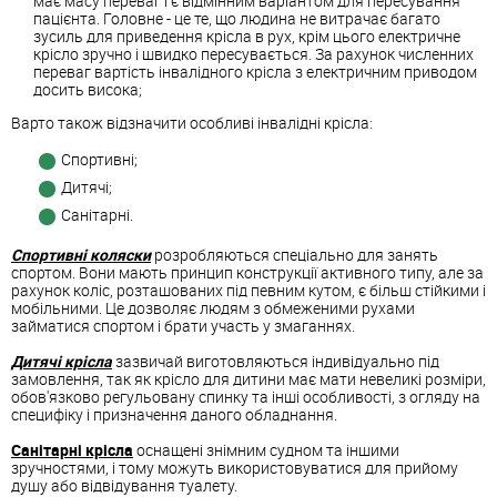
має масу переваг і є відмінним варіантом для пересування
пацієнта. Головне - це те, що людина не витрачає багато
зусиль для приведення крісла в рух, крім цього електричне
крісло зручно і швидко пересувається. За рахунок численних
переваг вартість інвалідного крісла з електричним приводом
досить висока;
Варто також відзначити особливі інвалідні крісла:
Спортивні;
Дитячі;
Санітарні.
Спортивні коляски
розробляються спеціально для занять
спортом. Вони мають принцип конструкції активного типу, але за
рахунок коліс, розташованих під певним кутом, є більш стійкими і
мобільними. Це дозволяє людям з обмеженими рухами
займатися спортом і брати участь у змаганнях.
Дитячі крісла
зазвичай виготовляються індивідуально під
замовлення, так як крісло для дитини має мати невеликі розміри,
обов'язково регульовану спинку та інші особливості, з огляду на
специфіку і призначення даного обладнання.
Санітарні крісла
оснащені знімним судном та іншими
зручностями, і тому можуть використовуватися для прийому
душу або відвідування туалету.