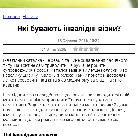
Головна
:
Новини
Які бувають інвалідні візки?
18 Серпень 2016
, 10:32
0
3206
Інвалідний каталка - це реабілітаційне обладнання пасивного
типу. Пацієнт не сам приводити її в рух, а це робить
супроводжуюча особа. Каталка зазвичай легше коляски, має
невелику ширину і маленькі колеса. Такий пристрій дозволяє
легко перевозити пацієнта як в медичному закладі, так і по
квартирі.
Інвалідний візок передбачає, що людина, що знаходиться в ній,
може сама з успіхом приводити її в рух і пересуватися
самостійно. Задні колеса крісла коляски мають великий діаметр і
внутрішнє колесо для ручного управління коляскою. До речі,
кімнатну інвалідну коляску ви можете придбати в інтернет-
магазині: . Далі ми розглянємо мі особливості саме крісел
колясок.
Тіпі інвалідних колясок