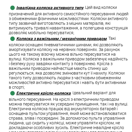
Інвалідна коляска активного типу
. Цей вид коляски
призначений для активного самостійного пересування людей
з обмеженими фізичними можливостями. Коляски активного
типу зазвичай виготовляють з міцних матеріалів, які
витримують тривалі навантаження, а полегшена конструкція
дозволяє мобільно пересуватися;
Коляска з важільним / механічним приводом
. Такі
коляски оснащені пневматичними шинами, які дозволяють
амортизувати коляску на нерівних поверхнях. За рахунок
цього на такому візочку можна вільно пересуватися на
вулиці. Коляска з важільним приводом забезпечує надійність
і безпеку руху завдяки контакту з поверхнею. Крісла з
важільним приводом найчастіше мають спинку що
регулюється, яка дозволяє змінювати кут її нахилу. Коляски
такого типу дозволяють людям з частковим обмеженням
можливостей активно пересуватися і навіть бути активними
в спорті;
Електричне крісло-коляска
. Ідеальний варіант для
вільного пересування. На кріслі з електричним приводом
можна пересуватися як усередині приміщення, так і на вулиці.
Електрична коляска працює від акумуляторніх батарей і
оснащена пультом управління, який може встановлюватися
справа, зліва і посередині. За допомогою пульта управління
людина, що сидить у колясці, може управляти кріслом, не
докладаючи особливих зусиль. Електричне інвалідне крісло