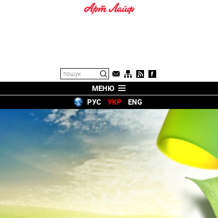
МЕНЮ
РУС
УКР
ENG