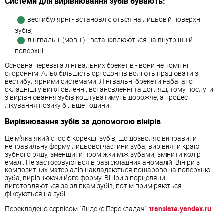
Системи для вирівнювання зубів бувають:
вестибулярні - встановлюються на лицьовій поверхні
зубів;
лінгвальні (мовні) - встановлюються на внутрішній
поверхні.
Основна перевага лінгвальних брекетів - вони не помітні
стороннім. Альо більшість ортодонтів воліють працювати з
вестибулярними системами. Лінгвальні брекети набагато
складніші у виготовленні, встановленні та догляді, тому послуги
з вирівнювання зубів коштуватимуть дорожче, а процес
лікування позику більше години.
Вирівнювання зубів за допомогою вінірів
Це м'яка який спосіб корекції зубів, що дозволяє виправити
неправильну форму лицьової частини зуба, вирівняти краю
зубного ряду, зменшити проміжки між зубами, змінити колір
емалі. Не застосовуються в разі складних аномалій. Вініри з
композитних матеріалів накладаються пошарово на поверхню
зуба, вирівнюючи його форму. Вініри з порцеляни
виготовляються за зліпкам зубів, потім приміряються і
фіксуються на зубі.
Перекладено сервісом "Яндекс.Перекладач":
translate.yandex.ru
.