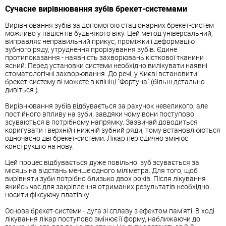
Сучасне вирівнювання зубів брекет-системами
Вирівнювання зубів за допомогою стаціонарних брекет-систем
можливо у пацієнтів будь-якого віку. Цей метод універсальний,
виправляє неправильний прикус, проміжки і деформацію
зубного ряду, утруднення прорізування зубів. Єдине
протипоказання - наявність захворювань кісткової тканини і
ясний. Перед установки системи необхідно вилікувати наявні
стоматологічні захворювання. До речі, у Києві встановити
брекет-систему ві можете в клініці "Фортуна" (більш детально
дивіться ).
Вирівнювання зубів відбувається за рахунок невеликого, але
постійного впливу на зуби, завдяки чому вони поступово
зсуваються в потрібному напрямку. Зазвичай доводиться
коригувати і верхній і нижній зубний ряди, тому встановлюються
одночасно дві брекет-системи. Лікар періодично змінює
конструкцію на нову.
Цей процес відбувається дуже повільно: зуб зсувається за
місяць на відстань менше одного міліметра. Для того, щоб
вирівняти зуби потрібно близько двох років. Після лікування
якийсь час для закріплення отриманих результатів необхідно
носити фіксуючу платівку.
Основа брекет-системи - дуга зі сплаву з ефектом пам'яті. В ході
лікування лікар поступово змінює її форму, наближаючи до