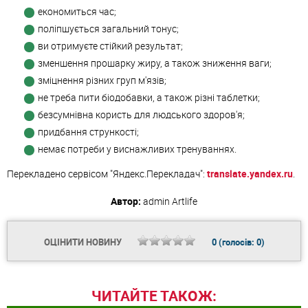
економиться час;
поліпшується загальний тонус;
ви отримуєте стійкий результат;
зменшення прошарку жиру, а також зниження ваги;
зміцнення різних груп м'язів;
не треба пити біодобавки, а також різні таблетки;
безсумнівна користь для людського здоров'я;
придбання стрункості;
немає потреби у виснажливих тренуваннях.
Перекладено сервісом "Яндекс.Перекладач":
translate.yandex.ru
.
Автор:
admin
Artlife
ОЦІНИТИ НОВИНУ
0
(голосів:
0
)
ЧИТАЙТЕ ТАКОЖ: