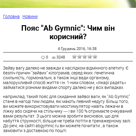
Головна
:
Новини
Пояс "Ab Gymnic": Чим він
корисний?
4 Грудень 2016
, 16:38
0
3248
Зайву вагу далеко не завжди є наслідком відмінного апетиту. Є
безліч причин "зайвих" кілограмів, серед яких: генетична
схильність, гормональні, а також інші вади організму,
малорухливий спосіб життя і ін. 1-ним словом, «лікарі радять»
займатися різними видами спорту далеко не у всіх випадках.
наприклад, такий пояс для скидання зайвої ваги, як "Ab Gymnic"
стане в нагоді тим людям, які мають певний недугу. Більш того,
ви можете використовувати міостимулятор навіть лежачи в
ліжку або сидячи на стільчику ― і ви 100 % отримаєте очікуваний
вами результат. З цього можна зробити висновок, що для
набуття стрункості, більше не треба потіти в тренажерному залі.
До речі, на сайті abgymnic.ru ви можете почитати , а також
замовити з доставкою по пошті.