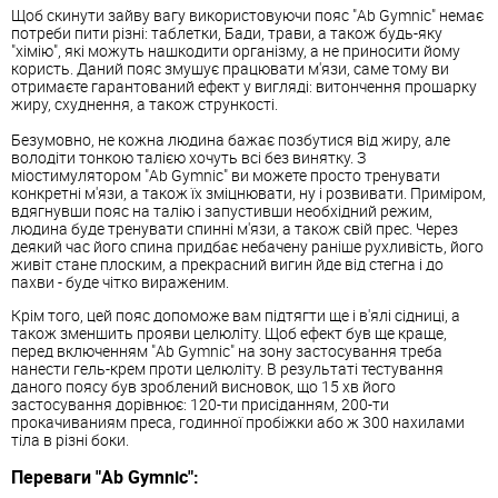
Щоб скинути зайву вагу використовуючи пояс "Ab Gymnic" немає
потреби пити різні: таблетки, Бади, трави, а також будь-яку
"хімію", які можуть нашкодити організму, а не приносити йому
користь. Даний пояс змушує працювати м'язи, саме тому ви
отримаєте гарантований ефект у вигляді: витончення прошарку
жиру, схуднення, а також стрункості.
Безумовно, не кожна людина бажає позбутися від жиру, але
володіти тонкою талією хочуть всі без винятку. З
міостимулятором "Ab Gymnic" ви можете просто тренувати
конкретні м'язи, а також їх зміцнювати, ну і розвивати. Приміром,
вдягнувши пояс на талію і запустивши необхідний режим,
людина буде тренувати спинні м'язи, а також свій прес. Через
деякий час його спина придбає небачену раніше рухливість, його
живіт стане плоским, а прекрасний вигин йде від стегна і до
пахви - буде чітко вираженим.
Крім того, цей пояс допоможе вам підтягти ще і в'ялі сідниці, а
також зменшить прояви целюліту. Щоб ефект був ще краще,
перед включенням "Ab Gymnic" на зону застосування треба
нанести гель-крем проти целюліту. В результаті тестування
даного поясу був зроблений висновок, що 15 хв його
застосування дорівнює: 120-ти присіданням, 200-ти
прокачиваниям преса, годинної пробіжки або ж 300 нахилами
тіла в різні боки.
Переваги "Ab Gymnic":