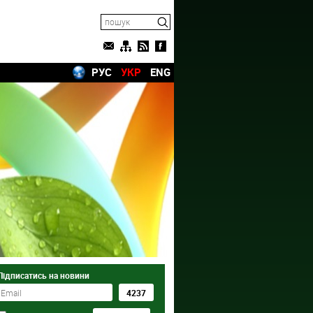
РУС
УКР
ENG
Підписатись на новини