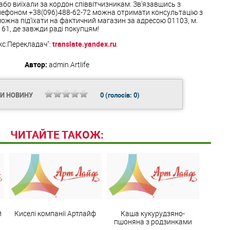
бо виїхали за кордон співвітчизникам. Зв'язавшись з
лефоном +38(096)488-62-72 можна отримати консультацію з
можна під'їхати на фактичний магазин за адресою 01103, м.
с 61, де завжди раді покупцям!
кс.Перекладач":
translate.yandex.ru
.
Автор:
admin
Artlife
ТИ НОВИНУ
0
(голосів:
0
)
ЧИТАЙТЕ ТАКОЖ:
й
Киселі компанії Артлайф
Каша кукурудзяно-
пшоняна з родзинками