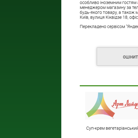
особливо іноземним гостям а
менеджером магазину за те
будь-якого товару, а також 
Київ, вулиця Кіквідзе 18, офі
Перекладено сервісом "Янде
ОЦІНИ
Суп-крем вегетаріанськи