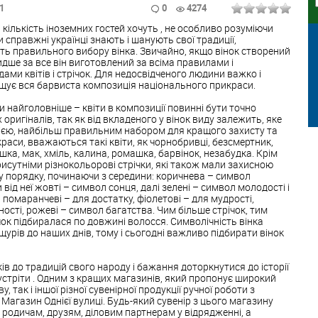
51
0
4274
 кількість іноземних гостей хочуть
, не особливо розуміючи
ки справжні українці знають і шанують свої традиції,
ь правильного вибору вінка. Звичайно, якщо вінок створений
дше за все він виготовлений за всіма правилами і
ми квітів і стрічок. Для недосвідченого людини важко і
іщує вся барвиста композиція національного прикраси.
ти найголовніше – квіти в композиції повинні бути точно
ригіналів, так як від вкладеного у вінок виду залежить, яке
цією, найбільш правильним набором для кращого захисту та
краси, вважаються такі квіти, як чорнобривці, безсмертник,
шка, мак, хміль, калина, ромашка, барвінок, незабудка. Крім
 присутніми різнокольорові стрічки, які також мали захисною
у порядку, починаючи з середини: коричнева – символ
 від неї жовті – символ сонця, далі зелені – символ молодості і
, помаранчеві – для достатку, фіолетові – для мудрості,
ості, рожеві – символ багатства. Чим більше стрічок, тим
ок підбиралася по довжині волосся. Символічність вінка
урів до наших днів, тому і сьогодні важливо підбирати вінок
ів до традицій свого народу і бажання доторкнутися до історії
устріти . Одним з кращих магазинів, який пропонує широкий
, так і іншої різної сувенірної продукції ручної роботи з
Магазин Однієї вулиці. Будь-який сувенір з цього магазину
родичам, друзям, діловим партнерам у відрядженні, а