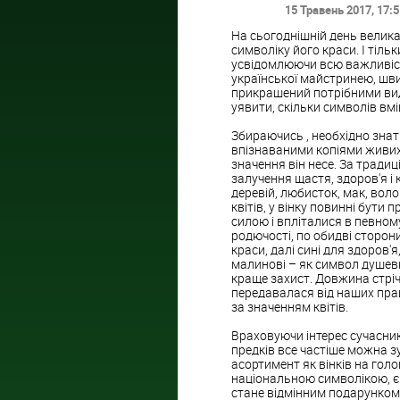
15 Травень 2017
, 17:
На сьогоднішній день велика
символіку його краси. І тіль
усвідомлюючи всю важливіст
української майстринею, шви
прикрашений потрібними вида
уявити, скільки символів вм
Збираючись
, необхідно зна
впізнаваними копіями живих о
значення він несе. За тради
залучення щастя, здоров'я і 
деревій, любисток, мак, воло
квітів, у вінку повинні бути
силою і впліталися в певном
родючості, по обидві сторони
краси, далі сині для здоров'я
малинові – як символ душевн
краще захист. Довжина стріч
передавалася від наших пращ
за значенням квітів.
Враховуючи інтерес сучасник
предків все частіше можна з
асортимент як вінків на голову
національною символікою, є 
стане відмінним подарунком 